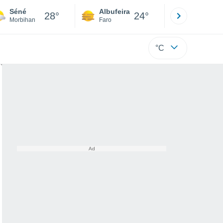
Séné
Albufeira
Lisboa
28°
24°
Morbihan
Faro
Lisboa
°C