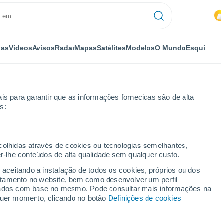
ias
Vídeos
Avisos
Radar
Mapas
Satélites
Modelos
O Mundo
Esqui
is para garantir que as informações fornecidas são de alta
s:
ecolhidas através de cookies ou tecnologias semelhantes,
er-lhe conteúdos de alta qualidade sem qualquer custo.
e aceitando a instalação de todos os cookies, próprios ou dos
rtamento no website, bem como desenvolver um perfil
...
lizados com base no mesmo. Pode consultar mais informações na
lquer momento, clicando no botão
Definições de cookies
Por horas
Intervalos nublados nas
próximas horas