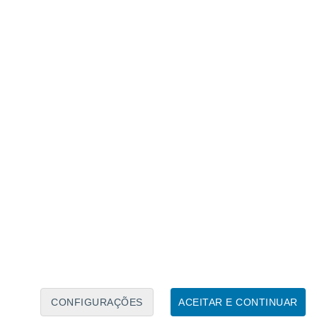
Calendário Lunar
Seg
Ter
Qua
Qui
Sex
Sáb
Domo
8
9
10
11
12
13
14
15
16
17
18
19
20
21
CONFIGURAÇÕES
ACEITAR E CONTINUAR