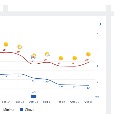
8
35°
6
33°
30°
29°
28°
27°
27°
4
23°
23°
21°
2
20°
17°
17°
17°
0.4
mm
Sex
14
Sáb
15
Dom
16
Seg
17
Ter
18
Qua
19
Qui
20
Mínima
Chuva