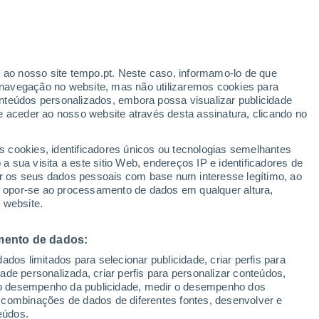
r ao nosso site tempo.pt. Neste caso, informamo-lo de que
navegação no website, mas não utilizaremos cookies para
nteúdos personalizados, embora possa visualizar publicidade
e aceder ao nosso website através desta assinatura, clicando no
s cookies, identificadores únicos ou tecnologias semelhantes
o
 sua visita a este sitio Web, endereços IP e identificadores de
r os seus dados pessoais com base num interesse legítimo, ao
Radar de Chuva
Satélites
Modelos
ou opor-se ao processamento de dados em qualquer altura,
 website.
mento de dados:
Terça
Quarta
Quinta
Sexta
dos limitados para selecionar publicidade, criar perfis para
11 Ago.
12 Ago.
13 Ago.
14 Ago.
idade personalizada, criar perfis para personalizar conteúdos,
ir o desempenho da publicidade, medir o desempenho dos
 combinações de dados de diferentes fontes, desenvolver e
eúdos.