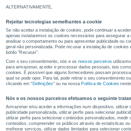
28°
ALTERNATIVAMENTE,
Rejeitar tecnologias semelhantes a cookie
UV
6 Alto
Se não aceitar a instalação de cookies, pode continuar a acede
Sensação de 27°
FPS
15-25
apenas instalaremos os cookies necessários para assegurar a 
analisar o comportamento ou para apresentar publicidade ou co
geral não personalizada. Pode recusar a instalação de cookies 
botão "Recusar".
Última hora
Hoje e amanhã poeiras do Saara “invadem”
Com o seu consentimento, nós e os
nossos parceiros
utilizamo
Portugal: risco de trovoadas no Norte e Centr
para armazenar, aceder e processar dados pessoais, tais como a
aumenta
cookies. É possível que alguns fornecedores possam processa
O Tempo 1 - 7 Dias
Atualidade
Mapas de nuvens
qual se pode opor. Para tal, pode retirar o seu consentimento 
clicando em “
Definições
” ou na nossa
Política de Cookies
neste
Nós e os nossos parceiros efetuamos o seguinte trata
Amanhã
Segunda
Hoje
Armazenar e/ou aceder a informações num dispositivo, utilizar da
9 Ago.
10 Ago.
8 Ago.
publicidade personalizada, utilizar perfis para selecionar public
utilizar perfis para selecionar conteúdos personalizados, med
conteúdos, compreender os públicos através de estatísticas ou
melhorar serviços, utilizar dados limitados para selecionar cont