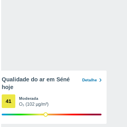
Qualidade do ar em Séné
Detalhe
hoje
Moderada
41
O₃ (102 µg/m³)