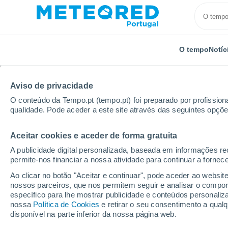
O tempo
Notíc
Aviso de privacidade
O conteúdo da Tempo.pt (tempo.pt) foi preparado por profissiona
qualidade. Pode aceder a este site através das seguintes opçõe
Aceitar cookies e aceder de forma gratuita
Início
França
Bretanha
Morbihan
Séné
A publicidade digital personalizada, baseada em informações r
permite-nos financiar a nossa atividade para continuar a fornec
Tempo em Séné
Ao clicar no botão "Aceitar e continuar", pode aceder ao websit
nossos parceiros, que nos permitem seguir e analisar o compo
13:33
Sábado
específico para lhe mostrar publicidade e conteúdos persona
nossa
Política de Cookies
e retirar o seu consentimento a qua
disponível na parte inferior da nossa página web.
Nuvens dispersas