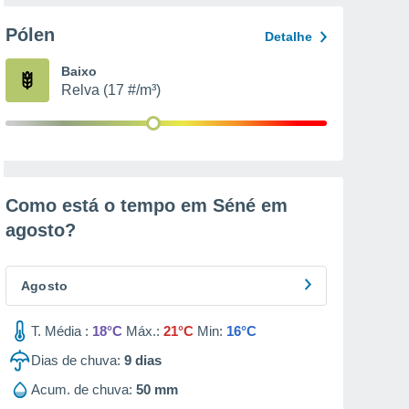
Pólen
Detalhe
Baixo
Relva (17 #/m³)
Como está o tempo em Séné em
agosto
?
Agosto
T. Média :
18°C
Máx.:
21°C
Min:
16°C
Dias de chuva:
9
dias
Acum. de chuva:
50 mm