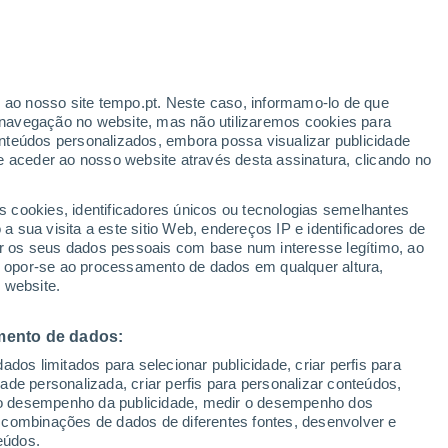
ante
r ao nosso site tempo.pt. Neste caso, informamo-lo de que
:
35%
navegação no website, mas não utilizaremos cookies para
nteúdos personalizados, embora possa visualizar publicidade
e aceder ao nosso website através desta assinatura, clicando no
 até
s cookies, identificadores únicos ou tecnologias semelhantes
 sua visita a este sitio Web, endereços IP e identificadores de
r os seus dados pessoais com base num interesse legítimo, ao
ura
Radar de Chuva
Satélites
Modelos
ou opor-se ao processamento de dados em qualquer altura,
 website.
mento de dados:
egunda
Terça
Quarta
Quinta
dos limitados para selecionar publicidade, criar perfis para
10 Ago.
11 Ago.
12 Ago.
13 Ago.
idade personalizada, criar perfis para personalizar conteúdos,
ir o desempenho da publicidade, medir o desempenho dos
 combinações de dados de diferentes fontes, desenvolver e
eúdos.
80%