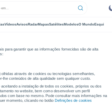
ias
Vídeos
Avisos
Radar
Mapas
Satélites
Modelos
O Mundo
Esqui
is para garantir que as informações fornecidas são de alta
s:
Dôme
Saint-Sauves-d'Auvergne
ecolhidas através de cookies ou tecnologias semelhantes,
er-lhe conteúdos de alta qualidade sem qualquer custo.
s-d'Auvergne
e aceitando a instalação de todos os cookies, próprios ou dos
rtamento no website, bem como desenvolver um perfil
...
lizados com base no mesmo. Pode consultar mais informações na
lquer momento, clicando no botão
Definições de cookies
Por horas
Céu limpo nas próximas horas