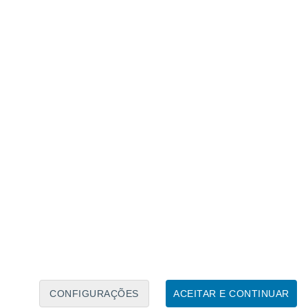
Calendário Lunar
Seg
Ter
Qua
Qui
Sex
Sáb
Domo
7
8
9
10
11
12
13
14
15
16
CONFIGURAÇÕES
ACEITAR E CONTINUAR