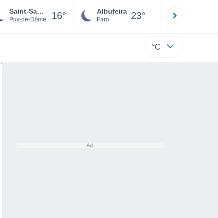
Saint-Sauves-d'Auvergne
Albufeira
Lisboa
16°
23°
Puy-de-Dôme
Faro
Lisboa
°C