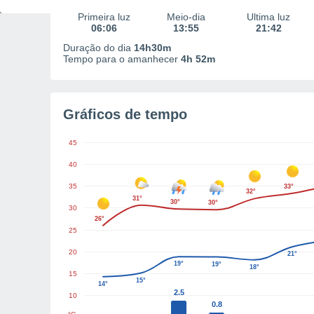
Primeira luz
Meio-dia
Última luz
06:06
13:55
21:42
Duração do dia
14h30m
Tempo para o amanhecer
4h 52m
Gráficos de tempo
45
40
35
33°
32°
31°
30°
30°
30
26°
25
20
21°
19°
19°
18°
15
15°
14°
2.5
10
0.8