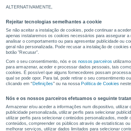
17°
ALTERNATIVAMENTE,
Rejeitar tecnologias semelhantes a cookie
Lua mingu
Se não aceitar a instalação de cookies, pode continuar a acede
Iluminada
Sensação de 17°
apenas instalaremos os cookies necessários para assegurar a 
analisar o comportamento ou para apresentar publicidade ou co
geral não personalizada. Pode recusar a instalação de cookies 
botão "Recusar".
Última hora
Aviso amarelo de tempo quente neste distrito:
Com o seu consentimento, nós e os
nossos parceiros
utilizamo
39 ºC e noites tropicais; saiba até quando
para armazenar, aceder e processar dados pessoais, tais como a
cookies. É possível que alguns fornecedores possam processa
O Tempo 1 - 7 Dias
Atualidade
Mapas de temperat
qual se pode opor. Para tal, pode retirar o seu consentimento 
clicando em “
Definições
” ou na nossa
Política de Cookies
neste
Nós e os nossos parceiros efetuamos o seguinte trata
Amanhã
Domingo
S
Hoje
Armazenar e/ou aceder a informações num dispositivo, utilizar da
8 Ago.
9 Ago.
7 Ago.
publicidade personalizada, utilizar perfis para selecionar public
utilizar perfis para selecionar conteúdos personalizados, med
conteúdos, compreender os públicos através de estatísticas ou
melhorar serviços, utilizar dados limitados para selecionar cont
80%