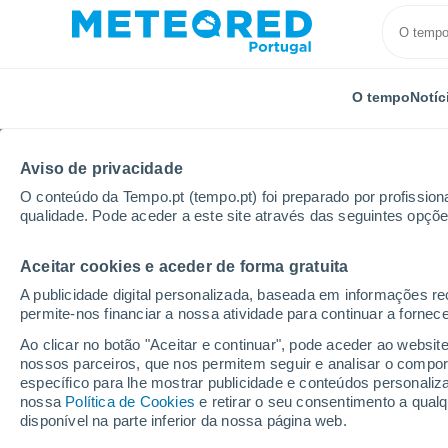
O tempo
Notíc
Aviso de privacidade
O conteúdo da Tempo.pt (tempo.pt) foi preparado por profissiona
qualidade. Pode aceder a este site através das seguintes opçõe
Aceitar cookies e aceder de forma gratuita
Início
França
Auvérnia-Ródano-Alpes
Puy-de-
A publicidade digital personalizada, baseada em informações r
permite-nos financiar a nossa atividade para continuar a fornec
Tempo em Saint-Sauve
Ao clicar no botão "Aceitar e continuar", pode aceder ao websit
nossos parceiros, que nos permitem seguir e analisar o compo
01:14
Sexta
específico para lhe mostrar publicidade e conteúdos persona
nossa
Política de Cookies
e retirar o seu consentimento a qua
disponível na parte inferior da nossa página web.
Céu limpo