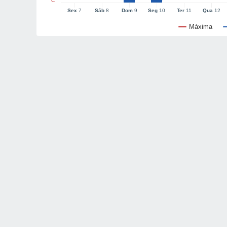
°C
Sex
7
Sáb
8
Dom
9
Seg
10
Ter
11
Qua
12
Máxima