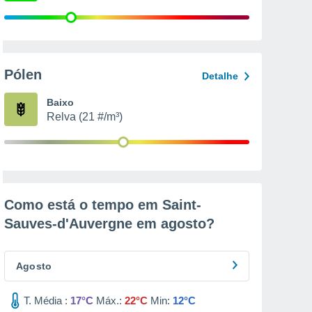
Pólen
Detalhe
Baixo
Relva (21 #/m³)
Como está o tempo em Saint-
Sauves-d'Auvergne em
agosto
?
Agosto
T. Média :
17°C
Máx.:
22°C
Min:
12°C