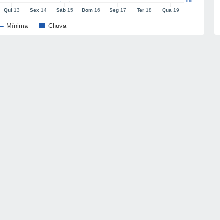
mm
Qui
13
Sex
14
Sáb
15
Dom
16
Seg
17
Ter
18
Qua
19
Mínima
Chuva