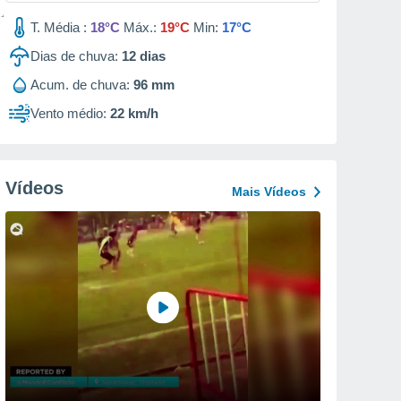
T. Média :
18°C
Máx.:
19°C
Min:
17°C
Dias de chuva:
12
dias
Acum. de chuva:
96 mm
Vento médio:
22 km/h
Vídeos
Mais Vídeos