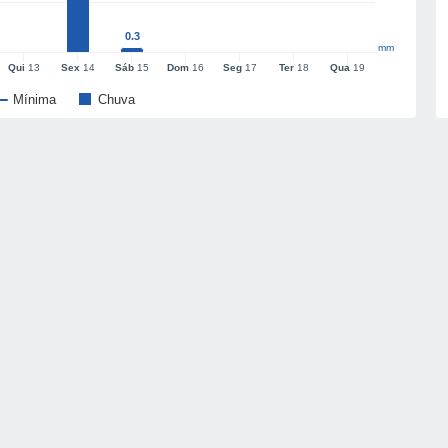
0.3
mm
Qui
13
Sex
14
Sáb
15
Dom
16
Seg
17
Ter
18
Qua
19
Mínima
Chuva