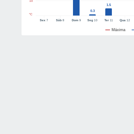
10
1.5
0.3
°C
Sex
7
Sáb
8
Dom
9
Seg
10
Ter
11
Qua
12
Máxima