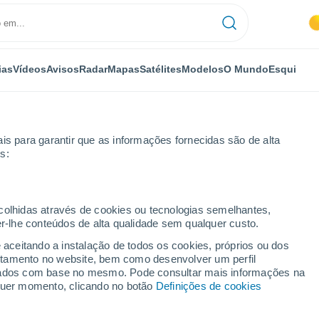
ias
Vídeos
Avisos
Radar
Mapas
Satélites
Modelos
O Mundo
Esqui
is para garantir que as informações fornecidas são de alta
s:
Meteorological Aeronautical Presentation System
ecolhidas através de cookies ou tecnologias semelhantes,
er-lhe conteúdos de alta qualidade sem qualquer custo.
land Meteorological
e aceitando a instalação de todos os cookies, próprios ou dos
ion System - NS
rtamento no website, bem como desenvolver um perfil
lizados com base no mesmo. Pode consultar mais informações na
lquer momento, clicando no botão
Definições de cookies
...