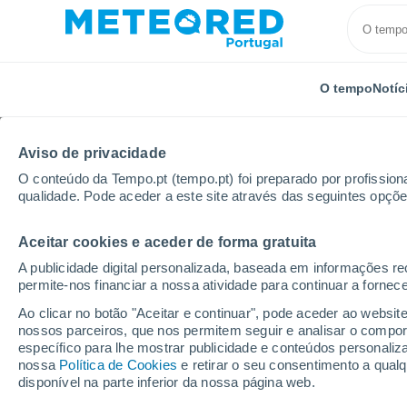
O tempo
Notíc
Aviso de privacidade
O conteúdo da Tempo.pt (tempo.pt) foi preparado por profissiona
qualidade. Pode aceder a este site através das seguintes opçõe
Aceitar cookies e aceder de forma gratuita
Início
Canadá
Nova Escócia
Saint Paul Island 
A publicidade digital personalizada, baseada em informações r
permite-nos financiar a nossa atividade para continuar a fornec
Tempo em Saint Paul Is
Ao clicar no botão "Aceitar e continuar", pode aceder ao websit
Aeronautical Presentat
nossos parceiros, que nos permitem seguir e analisar o compo
específico para lhe mostrar publicidade e conteúdos persona
nossa
Política de Cookies
07:55
Sexta
e retirar o seu consentimento a qua
disponível na parte inferior da nossa página web.