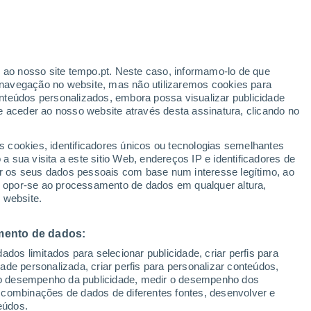
Por horas
Céu limpo nas próximas horas
Aviso amarelo
Aviso moderado por temperaturas
elevadas em Saint Paul Island
Meteorological Aeronautical
r ao nosso site tempo.pt. Neste caso, informamo-lo de que
ante
Presentation System hoje
navegação no website, mas não utilizaremos cookies para
nteúdos personalizados, embora possa visualizar publicidade
:
33%
e aceder ao nosso website através desta assinatura, clicando no
s cookies, identificadores únicos ou tecnologias semelhantes
 sua visita a este sitio Web, endereços IP e identificadores de
 até
r os seus dados pessoais com base num interesse legítimo, ao
ou opor-se ao processamento de dados em qualquer altura,
 website.
ura
Radar de Chuva
Satélites
Modelos
mento de dados:
dos limitados para selecionar publicidade, criar perfis para
egunda
Terça
Quarta
Quinta
idade personalizada, criar perfis para personalizar conteúdos,
10 Ago.
11 Ago.
12 Ago.
13 Ago.
ir o desempenho da publicidade, medir o desempenho dos
 combinações de dados de diferentes fontes, desenvolver e
eúdos.