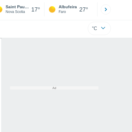
Saint Paul Island Meteorological Aeronautical Presentation System
Albufeira
Lisboa
17°
27°
Nova Scotia
Faro
Lisboa
°C