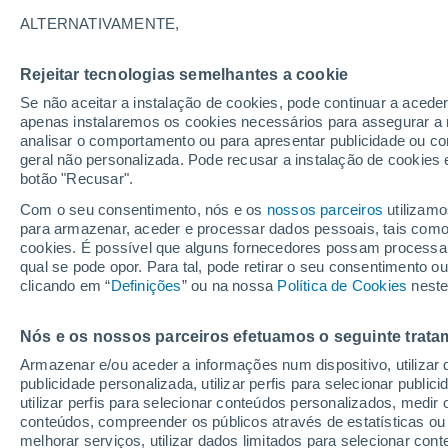
ALTERNATIVAMENTE,
Céu limpo
17°
Rejeitar tecnologias semelhantes a cookie
Se não aceitar a instalação de cookies, pode continuar a acede
Lua mingu
apenas instalaremos os cookies necessários para assegurar a 
analisar o comportamento ou para apresentar publicidade ou co
Iluminada
Sensação de 17°
geral não personalizada. Pode recusar a instalação de cookies 
botão "Recusar".
Com o seu consentimento, nós e os
nossos parceiros
utilizamo
Última hora
para armazenar, aceder e processar dados pessoais, tais como a
Aviso amarelo de tempo quente neste distrito:
cookies. É possível que alguns fornecedores possam processa
39 ºC e noites tropicais; saiba até quando
qual se pode opor. Para tal, pode retirar o seu consentimento 
clicando em “
Definições
” ou na nossa
Política de Cookies
neste
O Tempo 1 - 7 Dias
Atualidade
Mapas de temperat
Nós e os nossos parceiros efetuamos o seguinte trata
Armazenar e/ou aceder a informações num dispositivo, utilizar da
Amanhã
Domingo
S
Hoje
publicidade personalizada, utilizar perfis para selecionar public
8 Ago.
9 Ago.
7 Ago.
utilizar perfis para selecionar conteúdos personalizados, med
conteúdos, compreender os públicos através de estatísticas ou
melhorar serviços, utilizar dados limitados para selecionar cont