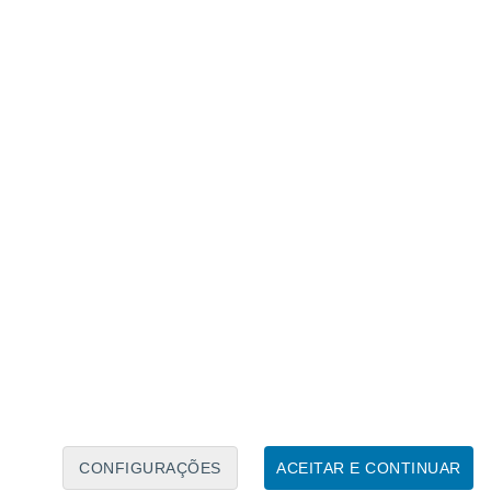
Calendário Lunar
Seg
Ter
Qua
Qui
Sex
Sáb
Domo
7
8
9
10
11
12
13
14
15
16
CONFIGURAÇÕES
ACEITAR E CONTINUAR