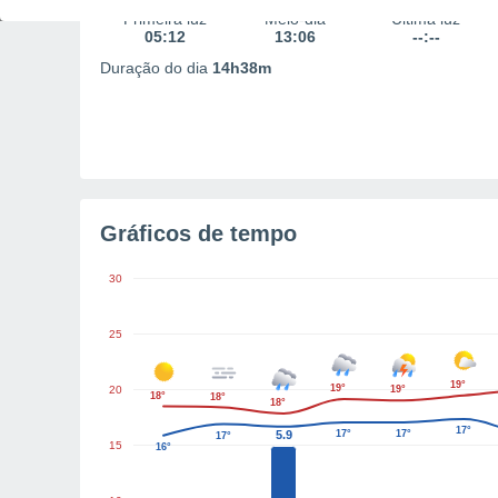
Primeira luz
Meio-dia
Última luz
05:12
13:06
--:--
Duração do dia
14h38m
Gráficos de tempo
30
25
19°
19°
20
19°
18°
18°
18°
17°
5.9
17°
17°
17°
15
16°