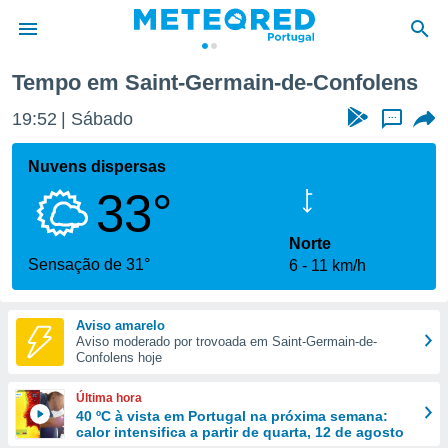
de-Confolens
Tempo em Saint-Germain-de-Confolens
de
19:52
Sábado
...
 da
empo.pt) foi
Nuvens dispersas
or
33°
is para
e as
 fornecidas
Norte
 qualidade.
Sensação de 31°
6
11 km/h
r a este
s das
opções:
Aviso amarelo
Aviso moderado por trovoada em Saint-Germain-de-
ookies e
Confolens hoje
 forma
Última hora
e digital
40 ºC à vista em Portugal na próxima semana:
calor intensifica a partir de quarta, 12 de agosto
da,