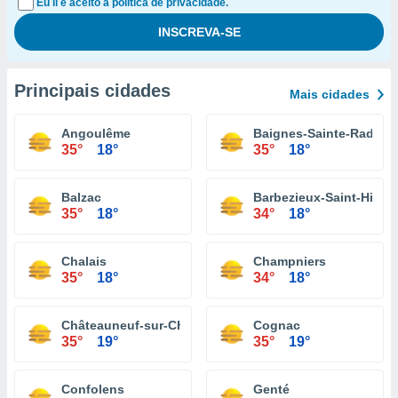
Eu li e aceito a política de privacidade.
Principais cidades
Mais cidades
Angoulême
Baignes-Sainte-Radeg
35°
18°
35°
18°
Balzac
Barbezieux-Saint-Hilair
35°
18°
34°
18°
Chalais
Champniers
35°
18°
34°
18°
Châteauneuf-sur-Charente
Cognac
35°
19°
35°
19°
Confolens
Genté