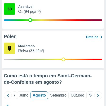
conteúdos.
Aceitável
38
O₃ (94 µg/m³)
ção
ão através
de
,
 e
Pólen
Detalhe
dos,
Moderado
publicidade
Relva (38 #/m³)
s, estudos
a e
mento de
ossos 1199
Como está o tempo em Saint-Germain-
eiros
de-Confolens em
agosto
?
o
Junho
Julho
Agosto
Setembro
Outubro
Novembro