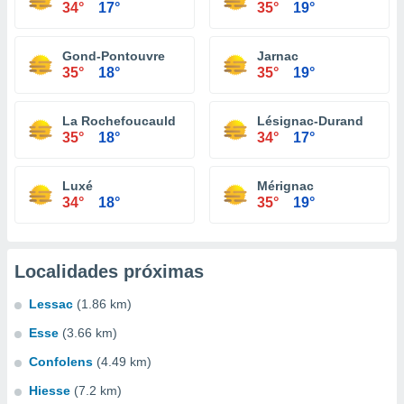
34°
17°
35°
19°
Gond-Pontouvre
Jarnac
35°
18°
35°
19°
La Rochefoucauld
Lésignac-Durand
35°
18°
34°
17°
Luxé
Mérignac
34°
18°
35°
19°
Localidades próximas
Lessac
(1.86 km)
Esse
(3.66 km)
Confolens
(4.49 km)
Hiesse
(7.2 km)