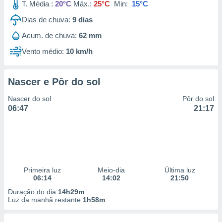
T. Média :
20°C
Máx.:
25°C
Min:
15°C
Dias de chuva:
9
dias
Acum. de chuva:
62 mm
Vento médio:
10 km/h
Nascer e Pôr do sol
Nascer do sol
Pôr do sol
06:47
21:17
Primeira luz
Meio-dia
Última luz
06:14
14:02
21:50
Duração do dia
14h29m
Luz da manhã restante
1h58m