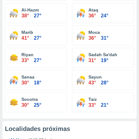
Al-Hazm
Ataq
38°
27°
36°
24°
Marib
Moca
41°
27°
36°
31°
Riyan
Sadah Sa'dah
33°
27°
31°
19°
Sanaa
Sayun
30°
18°
43°
28°
Socotra
Taiz
30°
25°
33°
21°
Localidades próximas