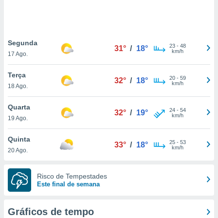
ite através
atura,
 botão
Segunda
23
-
48
31°
/
18°
km/h
17 Ago.
nto, nós e
arceiros
Terça
cookies,
20
-
59
32°
/
18°
km/h
18 Ago.
ores únicos
ias
s para
Quarta
24
-
54
32°
/
19°
 aceder e
km/h
19 Ago.
dados
ais como a
Quinta
 este sitio
25
-
53
33°
/
18°
km/h
20 Ago.
eços IP e
ores de
possível
Risco de Tempestades
Este final de semana
es possam
os seus
oais com
Gráficos de tempo
nteresse