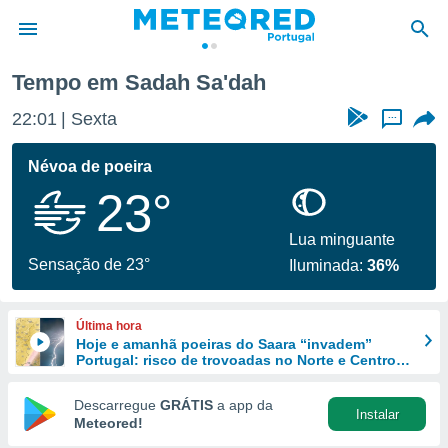
Tempo em Sadah Sa'dah
de
22:01
Sexta
...
 da
empo.pt) foi
Névoa de poeira
or
23°
is para
e as
 fornecidas
Lua minguante
 qualidade.
Sensação de 23°
Iluminada:
36%
r a este
s das
opções:
Última hora
Hoje e amanhã poeiras do Saara “invadem”
ookies e
Portugal: risco de trovoadas no Norte e Centro
 forma
aumenta
Descarregue
GRÁTIS
a app da
Instalar
e digital
Meteored!
da,