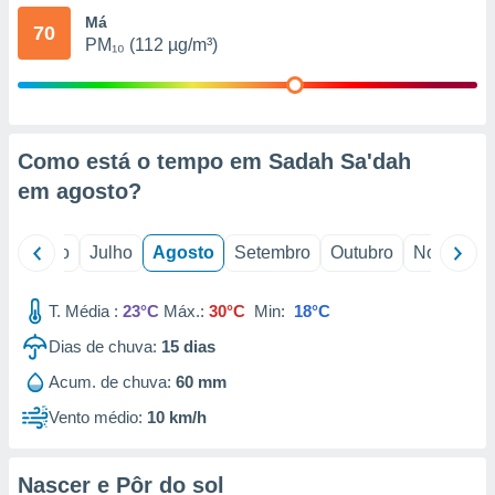
conteúdos.
Má
70
PM₁₀ (112 µg/m³)
ção
ão através
de
,
Como está o tempo em Sadah Sa'dah
 e
em
agosto
?
dos,
publicidade
s, estudos
o
Junho
Julho
Agosto
Setembro
Outubro
Novembro
a e
mento de
T. Média :
23°C
Máx.:
30°C
Min:
18°C
ossos 1199
Dias de chuva:
15
dias
eiros
Acum. de chuva:
60 mm
Vento médio:
10 km/h
Nascer e Pôr do sol