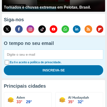
Tornados e chuvas extremas em Pelotas, Brasil.
Siga-nos
O tempo no seu email
Eu li e aceito a política de privacidade.
Principais cidades
Aden
Al Hudaydah
33°
29°
35°
32°