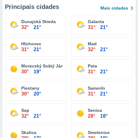
Principais cidades
Mais cidades
Dunajská Streda
Galanta
32°
21°
31°
21°
Hlohovec
Mad
31°
21°
32°
21°
Moravský Svätý Ján
Pata
30°
19°
31°
21°
Piestany
Samorín
30°
20°
31°
21°
Sap
Senica
32°
21°
28°
18°
Skalica
Smolenice