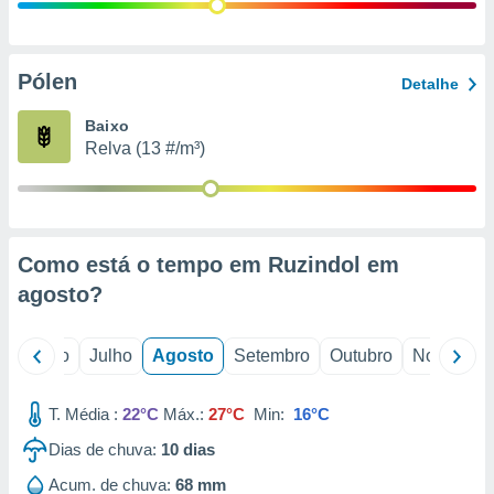
conteúdos.
ção
Pólen
Detalhe
ão através
de
Baixo
,
Relva (13 #/m³)
 e
dos,
publicidade
s, estudos
Como está o tempo em Ruzindol em
a e
mento de
agosto
?
ossos 1199
o
Junho
Julho
Agosto
Setembro
Outubro
Novembro
eiros
T. Média :
22°C
Máx.:
27°C
Min:
16°C
Dias de chuva:
10
dias
Acum. de chuva:
68 mm