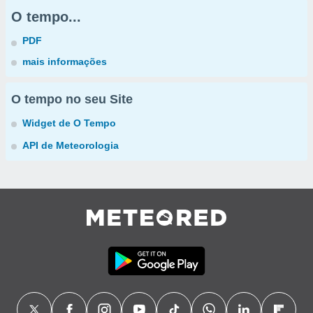
O tempo...
PDF
mais informações
O tempo no seu Site
Widget de O Tempo
API de Meteorologia