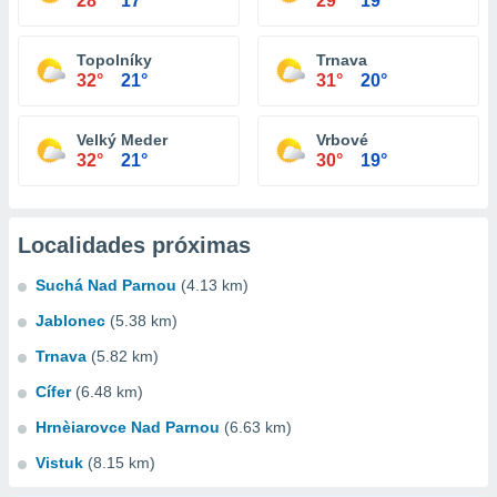
28°
17°
29°
19°
Topolníky
Trnava
32°
21°
31°
20°
Velký Meder
Vrbové
32°
21°
30°
19°
Localidades próximas
Suchá Nad Parnou
(4.13 km)
Jablonec
(5.38 km)
Trnava
(5.82 km)
Cífer
(6.48 km)
Hrnèiarovce Nad Parnou
(6.63 km)
Vistuk
(8.15 km)