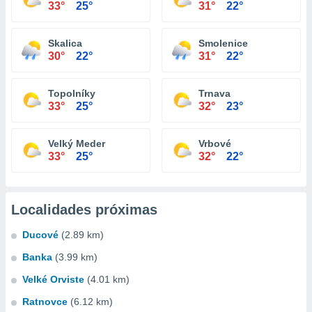
33°
25°
31°
22°
Skalica
Smolenice
30°
22°
31°
22°
Topolníky
Trnava
33°
25°
32°
23°
Velký Meder
Vrbové
33°
25°
32°
22°
Localidades próximas
Ducové
(2.89 km)
Banka
(3.99 km)
Velké Orviste
(4.01 km)
Ratnovce
(6.12 km)