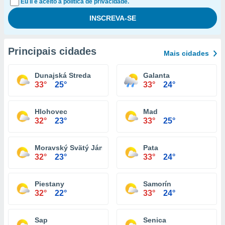
Eu li e aceito a política de privacidade.
Principais cidades
Mais cidades
Dunajská Streda
Galanta
33°
25°
33°
24°
Hlohovec
Mad
32°
23°
33°
25°
Moravský Svätý Ján
Pata
32°
23°
33°
24°
Piestany
Samorín
32°
22°
33°
24°
Sap
Senica