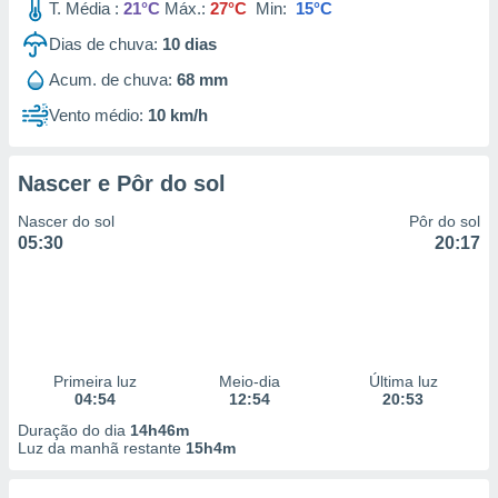
T. Média :
21°C
Máx.:
27°C
Min:
15°C
Dias de chuva:
10
dias
Acum. de chuva:
68 mm
Vento médio:
10 km/h
Nascer e Pôr do sol
Nascer do sol
Pôr do sol
05:30
20:17
Primeira luz
Meio-dia
Última luz
04:54
12:54
20:53
Duração do dia
14h46m
Luz da manhã restante
15h4m