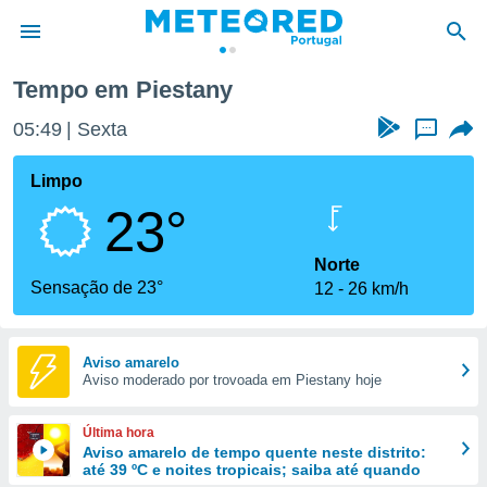
Tempo em Piestany
de
05:49
Sexta
...
 da
empo.pt) foi
Limpo
or
23°
is para
e as
 fornecidas
Norte
 qualidade.
Sensação de 23°
12
26 km/h
r a este
s das
opções:
Aviso amarelo
Aviso moderado por trovoada em Piestany hoje
ookies e
 forma
Última hora
e digital
Aviso amarelo de tempo quente neste distrito:
até 39 ºC e noites tropicais; saiba até quando
da,