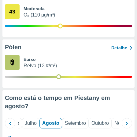
conteúdos.
Moderada
43
O₃ (110 µg/m³)
ção
ão através
de
,
 e
Pólen
Detalhe
dos,
Baixo
publicidade
Relva (13 #/m³)
s, estudos
a e
mento de
ossos 1199
Como está o tempo em Piestany em
eiros
agosto
?
o
Junho
Julho
Agosto
Setembro
Outubro
Novembro