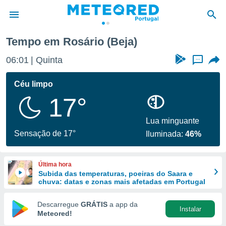
Tempo em Rosário (Beja)
de
06:01
Quinta
...
 da
empo.pt) foi
Céu limpo
or
17°
is para
e as
 fornecidas
Lua minguante
 qualidade.
Sensação de 17°
Iluminada:
46%
r a este
s das
opções:
Última hora
Subida das temperaturas, poeiras do Saara e
ookies e
chuva: datas e zonas mais afetadas em Portugal
 forma
Descarregue
GRÁTIS
a app da
Instalar
e digital
Meteored!
da,