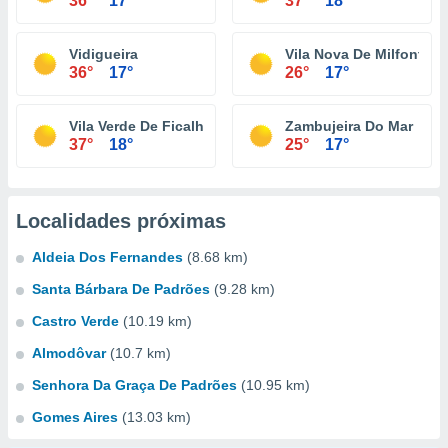
36°
17°
37°
18°
Vidigueira
Vila Nova De Milfontes
36°
17°
26°
17°
Vila Verde De Ficalho
Zambujeira Do Mar
37°
18°
25°
17°
Localidades próximas
Aldeia Dos Fernandes
(8.68 km)
Santa Bárbara De Padrões
(9.28 km)
Castro Verde
(10.19 km)
Almodôvar
(10.7 km)
Senhora Da Graça De Padrões
(10.95 km)
Gomes Aires
(13.03 km)