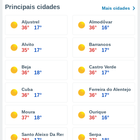
Principais cidades
Mais cidades
Aljustrel
Almodôvar
36°
17°
36°
16°
Alvito
Barrancos
35°
17°
36°
17°
Beja
Castro Verde
36°
18°
36°
17°
Cuba
Ferreira do Alentejo
36°
17°
36°
17°
Moura
Ourique
37°
18°
36°
16°
Santo Aleixo Da Restauração
Serpa