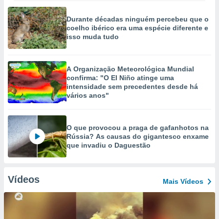
Durante décadas ninguém percebeu que o
coelho ibérico era uma espécie diferente e
isso muda tudo
A Organização Meteorológica Mundial
confirma: "O El Niño atinge uma
intensidade sem precedentes desde há
vários anos"
O que provocou a praga de gafanhotos na
Rússia? As causas do gigantesco enxame
que invadiu o Daguestão
Vídeos
Mais Vídeos