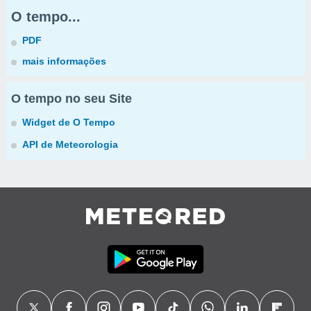
O tempo...
PDF
mais informações
O tempo no seu Site
Widget de O Tempo
API de Meteorologia