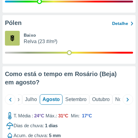
conteúdos.
ção
Pólen
Detalhe
ão através
de
Baixo
,
Relva (23 #/m³)
 e
dos,
publicidade
s, estudos
Como está o tempo em Rosário (Beja)
a e
mento de
em
agosto
?
ossos 1199
o
Junho
Julho
Agosto
Setembro
Outubro
Novembro
eiros
T. Média :
24°C
Máx.:
31°C
Min:
17°C
Dias de chuva:
1
dias
Acum. de chuva:
5 mm