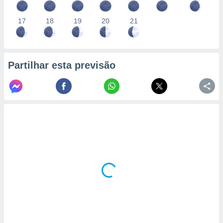
conteúdos.
17
18
19
20
21
ção
ão através
de
,
Partilhar esta previsão
 e
dos,
publicidade
s, estudos
a e
mento de
ossos 1199
eiros