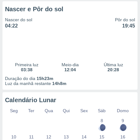
 para
Nascer e Pôr do sol
a, utilizar
Nascer do sol
Pôr do sol
selecionar
04:22
19:45
a, criar
personalizar
tilizar
selecionar
dos, medir
Primeira luz
Meio-dia
Última luz
nho da
03:38
12:04
20:28
, medir o
Duração do dia
15h23m
o dos
Luz da manhã restante
14h8m
r os
ravés de
Calendário Lunar
s ou
Seg
Ter
Qua
Qui
Sex
Sáb
Domo
s de dados
es fontes,
8
9
 e melhorar
ilizar dados
ara
10
11
12
13
14
15
16