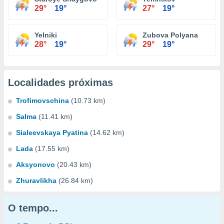
29°
19°
27°
19°
Yelniki
Zubova Polyana
28°
19°
29°
19°
Localidades próximas
Trofimovschina
(10.73 km)
Salma
(11.41 km)
Sialeevskaya Pyatina
(14.62 km)
Lada
(17.55 km)
Aksyonovo
(20.43 km)
Zhuravlikha
(26.84 km)
O tempo...