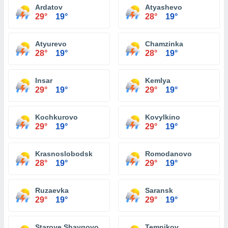
Ardatov
Atyashevo
29°
19°
28°
19°
Atyurevo
Chamzinka
28°
19°
28°
19°
Insar
Kemlya
29°
19°
29°
19°
Kochkurovo
Kovylkino
29°
19°
29°
19°
Krasnoslobodsk
Romodanovo
28°
19°
29°
19°
Ruzaevka
Saransk
29°
19°
29°
19°
Staroye Shaygovo
Temnikov