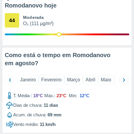
o qual se
Romodanovo hoje
ara tal,
 o seu
Moderada
44
to ou opor-
O₃ (111 µg/m³)
essamento
m qualquer
ando em “
 ou na
Como está o tempo em Romodanovo
 Cookies
te.
em
agosto
?
 nossos
Janeiro
Fevereiro
Março
Abril
Maio
Junho
s o
T. Média :
18°C
Máx.:
23°C
Min:
12°C
o de
Dias de chuva:
11
dias
e/ou aceder
Acum. de chuva:
69 mm
ões num
utilizar
Vento médio:
11 km/h
ados para
publicidade,