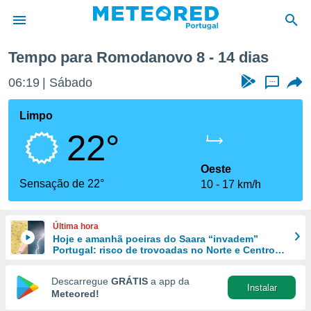
Tempo para Romodanovo 8 - 14 dias
de
06:19
Sábado
...
 da
empo.pt) foi
Limpo
or
22°
is para
e as
 fornecidas
Oeste
 qualidade.
Sensação de 22°
10
17 km/h
r a este
s das
opções:
Última hora
Hoje e amanhã poeiras do Saara “invadem”
ookies e
Portugal: risco de trovoadas no Norte e Centro
 forma
aumenta
Descarregue
GRÁTIS
a app da
Instalar
e digital
Meteored!
da,