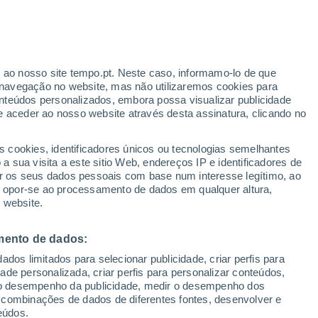
Boletim de neve
Pistas abertas
Elevadores
0 / 7
0 / 5
r ao nosso site tempo.pt. Neste caso, informamo-lo de que
Km esquiáveis
Neve
navegação no website, mas não utilizaremos cookies para
0 / 8
0 cm
nteúdos personalizados, embora possa visualizar publicidade
e aceder ao nosso website através desta assinatura, clicando no
s cookies, identificadores únicos ou tecnologias semelhantes
gal
 sua visita a este sitio Web, endereços IP e identificadores de
r os seus dados pessoais com base num interesse legítimo, ao
adar de Chuva
Satélites
Modelos
ou opor-se ao processamento de dados em qualquer altura,
 website.
mento de dados:
omingo
Segunda
Terça
Quarta
dos limitados para selecionar publicidade, criar perfis para
9 Ago.
10 Ago.
11 Ago.
12 Ago.
idade personalizada, criar perfis para personalizar conteúdos,
ir o desempenho da publicidade, medir o desempenho dos
 combinações de dados de diferentes fontes, desenvolver e
eúdos.
80%