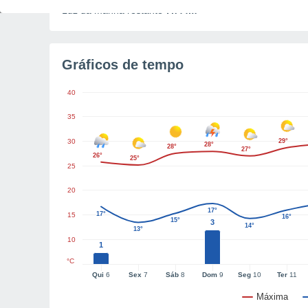
Luz da manhã restante
7h44m
Gráficos de tempo
40
35
30
29°
28°
28°
27°
26°
25°
25
20
17°
17°
15
16°
15°
3
14°
13°
10
1
°C
Qui
6
Sex
7
Sáb
8
Dom
9
Seg
10
Ter
11
Máxima