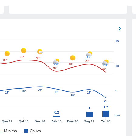
15
31°
30°
30°
29°
28°
10
26°
26°
19°
18°
5
18°
17°
17°
16°
14°
1.2
1
0.2
mm
Qua
12
Qui
13
Sex
14
Sáb
15
Dom
16
Seg
17
Ter
18
Mínima
Chuva