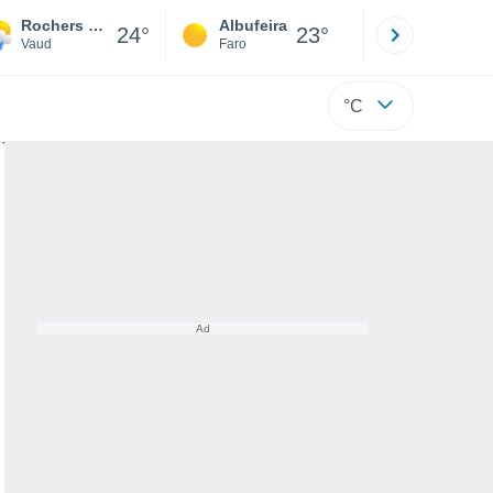
Rochers de Naye - Caux
Albufeira
Lisboa
24°
23°
Vaud
Faro
Lisboa
°C