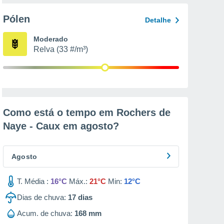
Pólen
Detalhe
Moderado
Relva (33 #/m³)
Como está o tempo em Rochers de
Naye - Caux em
agosto
?
Agosto
T. Média :
16°C
Máx.:
21°C
Min:
12°C
Dias de chuva:
17
dias
Acum. de chuva:
168 mm