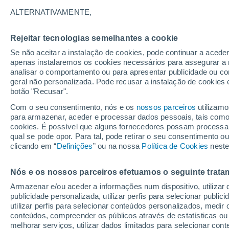
24°
ALTERNATIVAMENTE,
Rejeitar tecnologias semelhantes a cookie
30%
Se não aceitar a instalação de cookies, pode continuar a acede
Sensação de 25°
0.2 mm
apenas instalaremos os cookies necessários para assegurar a 
analisar o comportamento ou para apresentar publicidade ou co
geral não personalizada. Pode recusar a instalação de cookies 
botão "Recusar".
Última hora
Subida das temperaturas, poeiras do Saara e
Com o seu consentimento, nós e os
nossos parceiros
utilizamo
chuva: datas e zonas mais afetadas em Portu
para armazenar, aceder e processar dados pessoais, tais como a
cookies. É possível que alguns fornecedores possam processa
O Tempo 1 - 7 Dias
Atualidade
Mapas de chuva
R
qual se pode opor. Para tal, pode retirar o seu consentimento 
clicando em “
Definições
” ou na nossa
Política de Cookies
neste
Nós e os nossos parceiros efetuamos o seguinte trata
Amanhã
Sábado
D
Hoje
Armazenar e/ou aceder a informações num dispositivo, utilizar da
7 Ago.
8 Ago.
6 Ago.
publicidade personalizada, utilizar perfis para selecionar public
utilizar perfis para selecionar conteúdos personalizados, med
conteúdos, compreender os públicos através de estatísticas ou
melhorar serviços, utilizar dados limitados para selecionar cont
70%