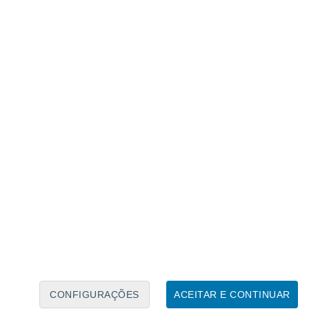
Calendário Lunar
Seg
Ter
Qua
Qui
Sex
Sáb
Domo
6
7
8
9
10
11
12
13
14
15
16
17
18
19
CONFIGURAÇÕES
ACEITAR E CONTINUAR