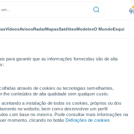
ias
Vídeos
Avisos
Radar
Mapas
Satélites
Modelos
O Mundo
Esqui
is para garantir que as informações fornecidas são de alta
s:
ecolhidas através de cookies ou tecnologias semelhantes,
er-lhe conteúdos de alta qualidade sem qualquer custo.
Naye - Caux
e aceitando a instalação de todos os cookies, próprios ou dos
rtamento no website, bem como desenvolver um perfil
...
lizados com base no mesmo. Pode consultar mais informações na
lquer momento, clicando no botão
Definições de cookies
Por horas
Chuva fraca nas próximas horas