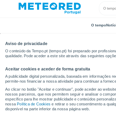
O tempo
Notíc
Aviso de privacidade
O conteúdo da Tempo.pt (tempo.pt) foi preparado por profissiona
qualidade. Pode aceder a este site através das seguintes opçõe
Aceitar cookies e aceder de forma gratuita
Início
Suíça
Vaud
Rochers de Naye - Caux
A publicidade digital personalizada, baseada em informações r
permite-nos financiar a nossa atividade para continuar a fornec
Tempo em Rochers de 
Ao clicar no botão "Aceitar e continuar", pode aceder ao websit
nossos parceiros, que nos permitem seguir e analisar o compo
13:46
Quinta
específico para lhe mostrar publicidade e conteúdos persona
nossa
Política de Cookies
e retirar o seu consentimento a qua
disponível na parte inferior da nossa página web.
Chuva fraca