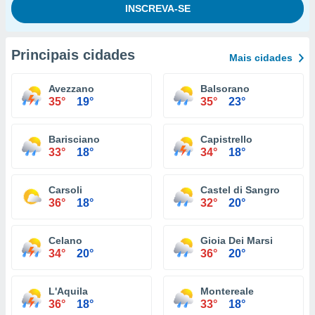
Principais cidades
Mais cidades
Avezzano
Balsorano
35°
19°
35°
23°
Barisciano
Capistrello
33°
18°
34°
18°
Carsoli
Castel di Sangro
36°
18°
32°
20°
Celano
Gioia Dei Marsi
34°
20°
36°
20°
L'Aquila
Montereale
36°
18°
33°
18°