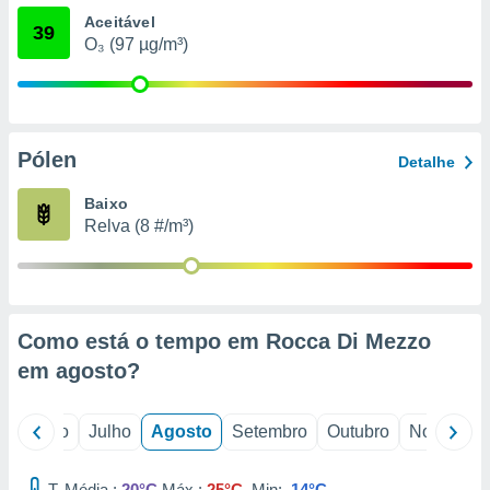
conteúdos.
Aceitável
39
O₃ (97 µg/m³)
ção
ão através
de
,
Pólen
 e
Detalhe
dos,
Baixo
publicidade
Relva (8 #/m³)
s, estudos
a e
mento de
Como está o tempo em Rocca Di Mezzo
ossos 1199
eiros
em
agosto
?
o
Junho
Julho
Agosto
Setembro
Outubro
Novembro
T. Média :
20°C
Máx.:
25°C
Min:
14°C