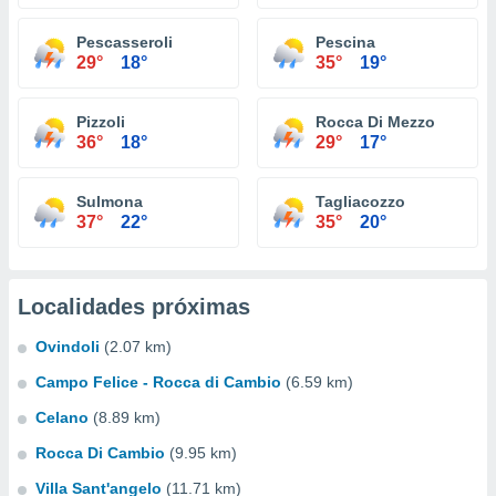
Pescasseroli
Pescina
29°
18°
35°
19°
Pizzoli
Rocca Di Mezzo
36°
18°
29°
17°
Sulmona
Tagliacozzo
37°
22°
35°
20°
Localidades próximas
Ovindoli
(2.07 km)
Campo Felice - Rocca di Cambio
(6.59 km)
Celano
(8.89 km)
Rocca Di Cambio
(9.95 km)
Villa Sant'angelo
(11.71 km)