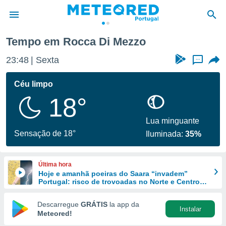
Tempo em Rocca Di Mezzo
de
23:48
Sexta
...
 da
empo.pt) foi
Céu limpo
or
18°
is para
e as
 fornecidas
Lua minguante
 qualidade.
Sensação de 18°
Iluminada:
35%
r a este
s das
opções:
Última hora
Hoje e amanhã poeiras do Saara “invadem”
ookies e
Portugal: risco de trovoadas no Norte e Centro
 forma
aumenta
Descarregue
GRÁTIS
la app da
Instalar
e digital
Meteored!
da,