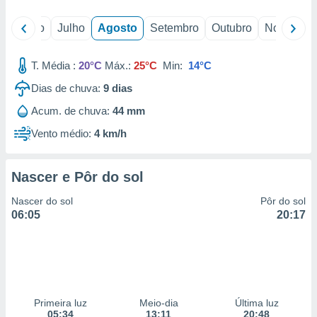
o
Junho
Julho
Agosto
Setembro
Outubro
Novembro
T. Média :
20°C
Máx.:
25°C
Min:
14°C
Dias de chuva:
9
dias
Acum. de chuva:
44 mm
Vento médio:
4 km/h
Nascer e Pôr do sol
Nascer do sol
Pôr do sol
06:05
20:17
Primeira luz
Meio-dia
Última luz
05:34
13:11
20:48