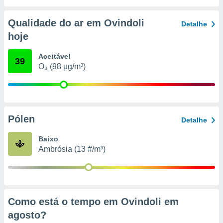
conteúdos.
Qualidade do ar em Ovindoli
Detalhe
ção
hoje
ão através
de
Aceitável
39
,
O₃ (98 µg/m³)
 e
dos,
publicidade
s, estudos
Pólen
Detalhe
a e
mento de
Baixo
Ambrósia (13 #/m³)
ossos 1199
eiros
Como está o tempo em Ovindoli em
agosto
?