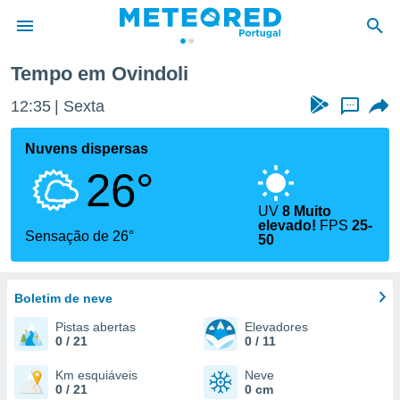
Tempo em Ovindoli
de
12:35
Sexta
...
 da
empo.pt) foi
Nuvens dispersas
or
26°
is para
e as
 fornecidas
UV
8 Muito
elevado!
FPS
25-
 qualidade.
Sensação de 26°
50
r a este
s das
opções:
Boletim de neve
ookies e
Pistas abertas
Elevadores
 forma
0 / 21
0 / 11
e digital
Km esquiáveis
Neve
da,
0 / 21
0 cm