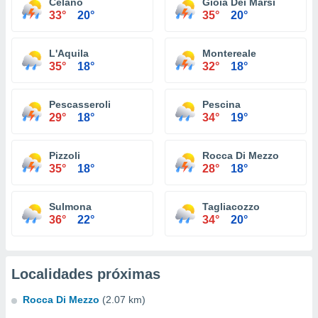
Celano
Gioia Dei Marsi
33°
20°
35°
20°
L'Aquila
Montereale
35°
18°
32°
18°
Pescasseroli
Pescina
29°
18°
34°
19°
Pizzoli
Rocca Di Mezzo
35°
18°
28°
18°
Sulmona
Tagliacozzo
36°
22°
34°
20°
Localidades próximas
Rocca Di Mezzo
(2.07 km)