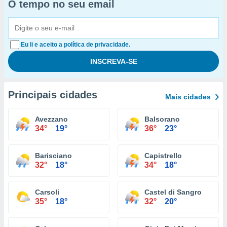
O tempo no seu email
Eu li e aceito a política de privacidade.
Principais cidades
Mais cidades
Avezzano
Balsorano
34°
19°
36°
23°
Barisciano
Capistrello
32°
18°
34°
18°
Carsoli
Castel di Sangro
35°
18°
32°
20°