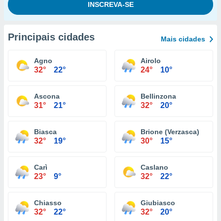
Principais cidades
Mais cidades
Agno
Airolo
32°
22°
24°
10°
Ascona
Bellinzona
31°
21°
32°
20°
Biasca
Brione (Verzasca)
32°
19°
30°
15°
Carì
Caslano
23°
9°
32°
22°
Chiasso
Giubiasco
32°
22°
32°
20°