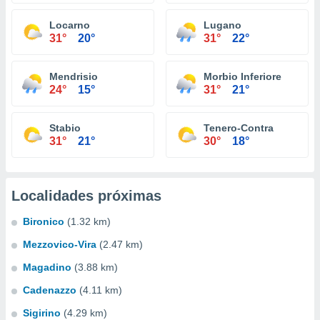
Locarno
Lugano
31°
20°
31°
22°
Mendrisio
Morbio Inferiore
24°
15°
31°
21°
Stabio
Tenero-Contra
31°
21°
30°
18°
Localidades próximas
Bironico
(1.32 km)
Mezzovico-Vira
(2.47 km)
Magadino
(3.88 km)
Cadenazzo
(4.11 km)
Sigirino
(4.29 km)