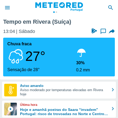
Tempo em Rivera (Suíça)
de
13:04
Sábado
...
 da
empo.pt) foi
Chuva fraca
or
27°
is para
e as
 fornecidas
30%
 qualidade.
Sensação de 28°
0.2 mm
r a este
s das
opções:
Aviso amarelo
Aviso moderado por temperaturas elevadas em Rivera
ookies e
hoje
 forma
Última hora
e digital
Hoje e amanhã poeiras do Saara “invadem”
Portugal: risco de trovoadas no Norte e Centro
da,