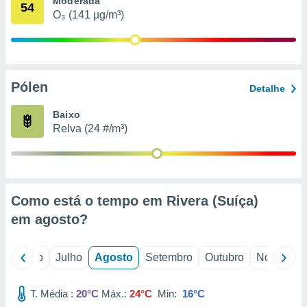
Moderada
conteúdos.
54
O₃ (141 µg/m³)
ção
ão através
de
Pólen
,
Detalhe
 e
Baixo
dos,
Relva (24 #/m³)
publicidade
s, estudos
a e
mento de
Como está o tempo em Rivera (Suíça)
ossos 1199
em
agosto
?
eiros
o
Junho
Julho
Agosto
Setembro
Outubro
Novembro
T. Média :
20°C
Máx.:
24°C
Min:
16°C