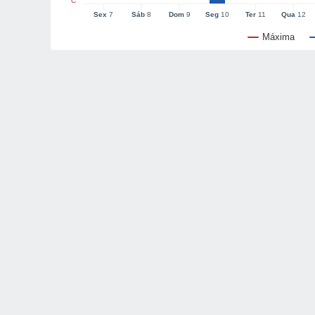
°C
Sex
7
Sáb
8
Dom
9
Seg
10
Ter
11
Qua
12
Máxima