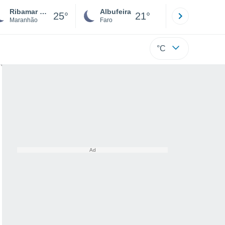
Ribamar Fiquene
Albufeira
Lisboa
25°
21°
Maranhão
Faro
Lisboa
°C