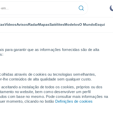
ias
Vídeos
Avisos
Radar
Mapas
Satélites
Modelos
O Mundo
Esqui
is para garantir que as informações fornecidas são de alta
s:
uene
ecolhidas através de cookies ou tecnologias semelhantes,
er-lhe conteúdos de alta qualidade sem qualquer custo.
uene - MA
e aceitando a instalação de todos os cookies, próprios ou dos
rtamento no website, bem como desenvolver um perfil
...
lizados com base no mesmo. Pode consultar mais informações na
lquer momento, clicando no botão
Definições de cookies
Por horas
Céu limpo nas próximas horas