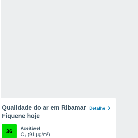
Qualidade do ar em Ribamar
Detalhe
Fiquene hoje
Aceitável
36
O₃ (91 µg/m³)