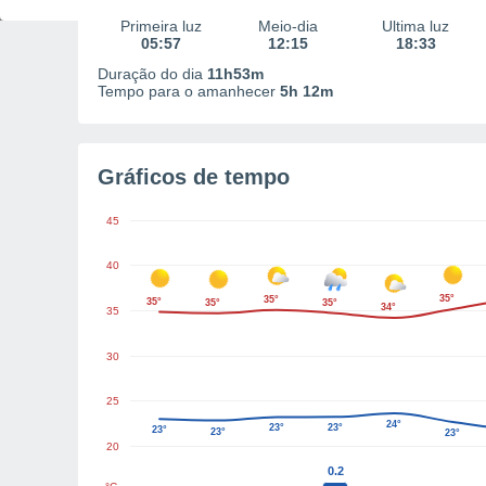
Primeira luz
Meio-dia
Última luz
05:57
12:15
18:33
Duração do dia
11h53m
Tempo para o amanhecer
5h 12m
Gráficos de tempo
45
40
35°
35°
35°
35°
35°
34°
35
30
25
24°
23°
23°
23°
23°
23°
20
0.2