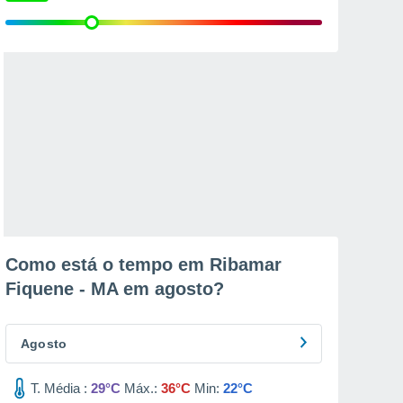
Como está o tempo em Ribamar
Fiquene - MA em
agosto
?
Agosto
T. Média :
29°C
Máx.:
36°C
Min:
22°C