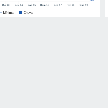
mm
Qui
13
Sex
14
Sáb
15
Dom
16
Seg
17
Ter
18
Qua
19
Mínima
Chuva