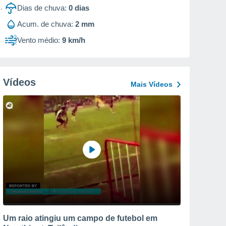
Dias de chuva:
0
dias
Acum. de chuva:
2 mm
Vento médio:
9 km/h
Vídeos
Mais Vídeos
Um raio atingiu um campo de futebol em