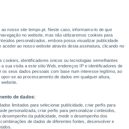
Aviso amarelo
Aviso moderado por outros em
Ribamar Fiquene hoje
ante
r ao nosso site tempo.pt. Neste caso, informamo-lo de que
:
33%
navegação no website, mas não utilizaremos cookies para
nteúdos personalizados, embora possa visualizar publicidade
e aceder ao nosso website através desta assinatura, clicando no
 até
s cookies, identificadores únicos ou tecnologias semelhantes
 sua visita a este sitio Web, endereços IP e identificadores de
r os seus dados pessoais com base num interesse legítimo, ao
ura
Radar de Chuva
Satélites
Modelos
ou opor-se ao processamento de dados em qualquer altura,
 website.
mento de dados:
egunda
Terça
Quarta
Quinta
dos limitados para selecionar publicidade, criar perfis para
10 Ago.
11 Ago.
12 Ago.
13 Ago.
idade personalizada, criar perfis para personalizar conteúdos,
ir o desempenho da publicidade, medir o desempenho dos
 combinações de dados de diferentes fontes, desenvolver e
eúdos.
50%