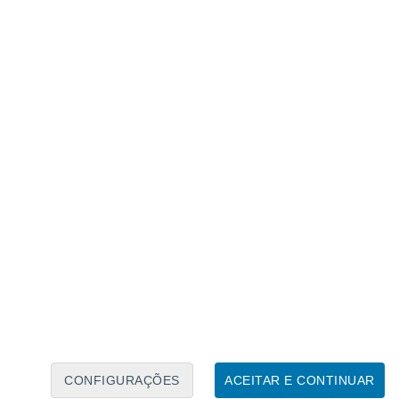
Calendário Lunar
Seg
Ter
Qua
Qui
Sex
Sáb
Domo
7
8
9
10
11
12
13
14
15
16
CONFIGURAÇÕES
ACEITAR E CONTINUAR