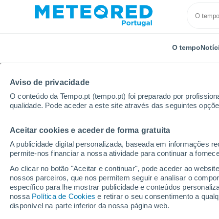
O tempo
Notíc
Aviso de privacidade
O conteúdo da Tempo.pt (tempo.pt) foi preparado por profissiona
qualidade. Pode aceder a este site através das seguintes opçõe
Aceitar cookies e aceder de forma gratuita
Início
Brasil
Estado do Maranhão
Ribamar Fiq
A publicidade digital personalizada, baseada em informações r
permite-nos financiar a nossa atividade para continuar a fornec
Tempo em Ribamar Fiq
Ao clicar no botão "Aceitar e continuar", pode aceder ao websit
nossos parceiros, que nos permitem seguir e analisar o compo
00:45
Sexta
específico para lhe mostrar publicidade e conteúdos persona
nossa
Política de Cookies
e retirar o seu consentimento a qua
disponível na parte inferior da nossa página web.
Céu limpo