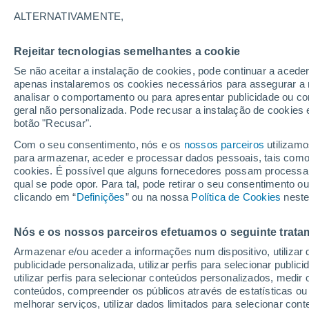
25°
ALTERNATIVAMENTE,
Rejeitar tecnologias semelhantes a cookie
Lua mingu
Se não aceitar a instalação de cookies, pode continuar a acede
Iluminada
Sensação de 27°
apenas instalaremos os cookies necessários para assegurar a 
analisar o comportamento ou para apresentar publicidade ou co
geral não personalizada. Pode recusar a instalação de cookies 
botão "Recusar".
Última hora
Aviso amarelo de tempo quente neste distrito:
Com o seu consentimento, nós e os
nossos parceiros
utilizamo
39 ºC e noites tropicais; saiba até quando
para armazenar, aceder e processar dados pessoais, tais como a
cookies. É possível que alguns fornecedores possam processa
O Tempo 1 - 7 Dias
Atualidade
Mapas de temperat
qual se pode opor. Para tal, pode retirar o seu consentimento 
clicando em “
Definições
” ou na nossa
Política de Cookies
neste
Nós e os nossos parceiros efetuamos o seguinte trata
Amanhã
Domingo
S
Hoje
Armazenar e/ou aceder a informações num dispositivo, utilizar da
8 Ago.
9 Ago.
7 Ago.
publicidade personalizada, utilizar perfis para selecionar public
utilizar perfis para selecionar conteúdos personalizados, med
conteúdos, compreender os públicos através de estatísticas ou
melhorar serviços, utilizar dados limitados para selecionar cont