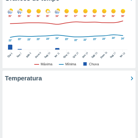
o qual se
ara tal,
 o seu
35°
35°
36°
36°
35°
34°
36°
37°
36°
36°
36°
36°
38°
to ou opor-
essamento
m qualquer
24°
24°
ando em “
24°
23°
23°
23°
23°
23°
23°
23°
22°
22°
22°
 ou na
16
12
9
10
15
17
13
14
18
8
11
6
7
Dom
Sáb
Dom
Qui
Sex
Qua
Seg
Sáb
Seg
Qui
Sex
Ter
Ter
 Cookies
te.
Máxima
Mínima
Chuva
 nossos
Temperatura
s o
o de
e/ou aceder
ões num
utilizar
ados para
publicidade,