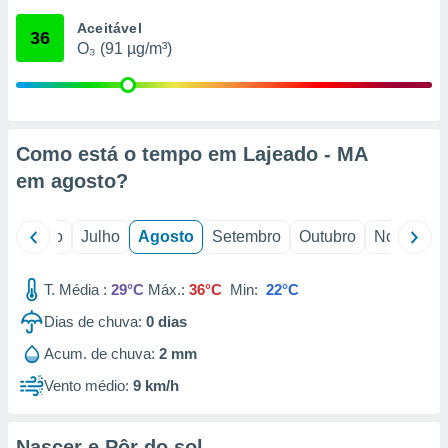
conteúdos.
Aceitável
36
O₃ (91 µg/m³)
ção
ão através
de
,
 e
Como está o tempo em Lajeado - MA
em
agosto
?
dos,
publicidade
s, estudos
o
Junho
Julho
Agosto
Setembro
Outubro
Novembro
a e
mento de
T. Média :
29°C
Máx.:
36°C
Min:
22°C
ossos 1199
Dias de chuva:
0
dias
eiros
Acum. de chuva:
2 mm
Vento médio:
9 km/h
Nascer e Pôr do sol