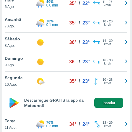
40%
para lhe
11
-
27
35°
/
22°
0.6 mm
km/h
6 Ago.
licidade e
ados com
Amanhã
30%
10
-
26
35°
/
23°
esmo. Pode
0.1 mm
km/h
7 Ago.
ais
s na nossa
Sábado
14
-
30
 Cookies
e
36°
/
23°
km/h
8 Ago.
u
nto a
omento,
Domingo
16
-
33
36°
/
23°
 botão
km/h
9 Ago.
de cookies
na parte
Segunda
10
-
28
nossa
35°
/
23°
km/h
10 Ago.
.
IVAMENTE,
Descarregue
GRÁTIS
la app da
Instalar
Meteored!
as
tes a
Terça
70%
13
-
29
34°
/
24°
0.2 mm
km/h
11 Ago.