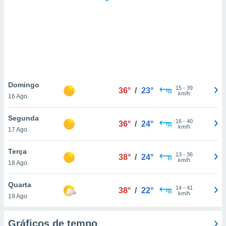
ite através
atura,
 botão
nto, nós e
arceiros
cookies,
Domingo
15
-
39
ores únicos
36°
/
23°
km/h
16 Ago.
ias
s para
Segunda
 aceder e
16
-
40
36°
/
24°
km/h
dados
17 Ago.
ais como a
 este sitio
Terça
13
-
36
38°
/
24°
eços IP e
km/h
18 Ago.
ores de
possível
Quarta
14
-
41
38°
/
22°
km/h
es possam
19 Ago.
os seus
oais com
Gráficos de tempo
nteresse