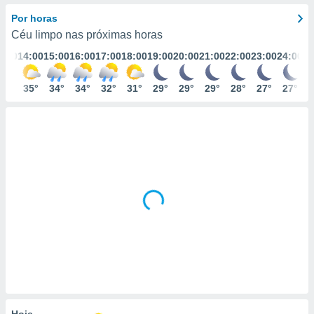
m
 recolhidas
Por horas
cookies ou
Céu limpo nas próximas horas
3:00
14:00
15:00
16:00
17:00
18:00
19:00
20:00
21:00
22:00
23:00
24:00
, permite-
ar a nossa
ara
34°
35°
34°
34°
32°
31°
29°
29°
29°
28°
27°
27°
ACEITAR
 fornecer-
E
os de alta
CONTINUAR
sem
sto.
CONFIGURAÇÕES
o botão
ontinuar",
r ao
itando a
de todos os
óprios ou
parceiros,
rmitem
lisar o
nto no
em como
 um perfil
Hoje