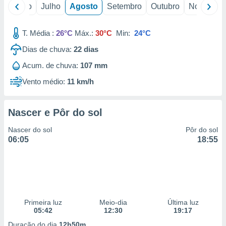
conteúdos.
o
Junho
Julho
Agosto
Setembro
Outubro
Novembro
ção
T. Média :
26°C
Máx.:
30°C
Min:
24°C
ão através
Dias de chuva:
22
dias
de
,
Acum. de chuva:
107 mm
 e
Vento médio:
11 km/h
dos,
publicidade
Nascer e Pôr do sol
s, estudos
a e
Nascer do sol
Pôr do sol
mento de
06:05
18:55
ossos 1199
eiros
Primeira luz
Meio-dia
Última luz
05:42
12:30
19:17
Duração do dia
12h50m