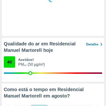
 para
a, utilizar
selecionar
a, criar
personalizar
tilizar
selecionar
Qualidade do ar em Residencial
Detalhe
dos, medir
Manuel Martorell hoje
nho da
, medir o
Aceitável
o dos
40
PM₁₀ (50 µg/m³)
r os
ravés de
s ou
s de dados
es fontes,
Como está o tempo em Residencial
 e melhorar
Manuel Martorell em
agosto
?
ilizar dados
ara