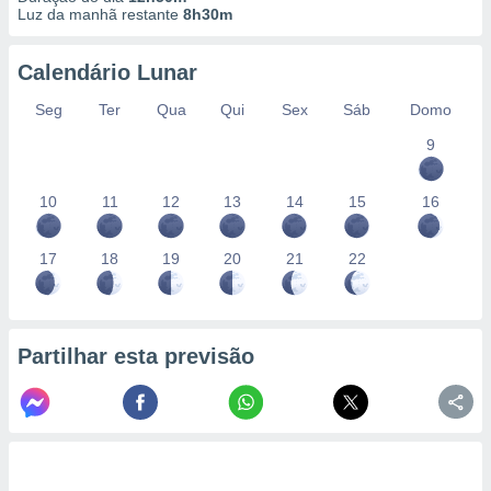
Luz da manhã restante
8h30m
Calendário Lunar
Seg
Ter
Qua
Qui
Sex
Sáb
Domo
9
10
11
12
13
14
15
16
17
18
19
20
21
22
Partilhar esta previsão