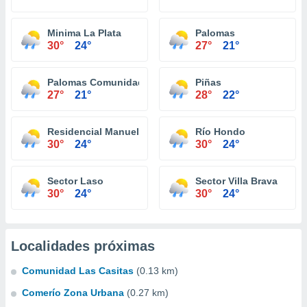
Minima La Plata
Palomas
30°
24°
27°
21°
Palomas Comunidad
Piñas
27°
21°
28°
22°
Residencial Manuel Martorell
Río Hondo
30°
24°
30°
24°
Sector Laso
Sector Villa Brava
30°
24°
30°
24°
Localidades próximas
Comunidad Las Casitas
(0.13 km)
Comerío Zona Urbana
(0.27 km)