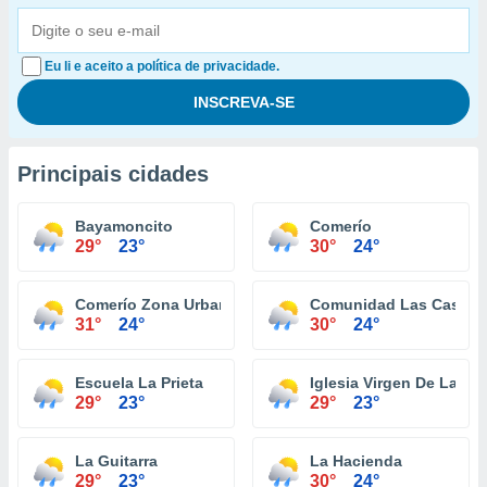
Eu li e aceito a política de privacidade.
Principais cidades
Bayamoncito
Comerío
29°
23°
30°
24°
Comerío Zona Urbana
Comunidad Las Casitas
31°
24°
30°
24°
Escuela La Prieta
Iglesia Virgen De La Pr
29°
23°
29°
23°
La Guitarra
La Hacienda
29°
23°
30°
24°