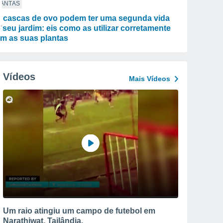
LANTAS
 cascas de ovo podem ter uma segunda vida
 seu jardim: eis como as utilizar corretamente
m as suas plantas
Vídeos
Mais Vídeos
Um raio atingiu um campo de futebol em
Narathiwat, Tailândia.