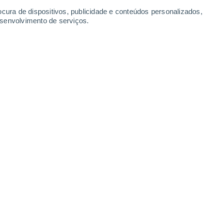
ocura de dispositivos, publicidade e conteúdos personalizados,
esenvolvimento de serviços.
Leaflet
|
©
OpenStreetMap
|
ECMWF
by © Meteored