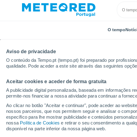
O tempo
Notíc
Aviso de privacidade
O conteúdo da Tempo.pt (tempo.pt) foi preparado por profissiona
qualidade. Pode aceder a este site através das seguintes opçõe
Aceitar cookies e aceder de forma gratuita
Início
Porto Rico
Municipalidade de Comerío
A publicidade digital personalizada, baseada em informações r
permite-nos financiar a nossa atividade para continuar a fornec
Tempo no Município d
Ao clicar no botão "Aceitar e continuar", pode aceder ao websit
nossos parceiros, que nos permitem seguir e analisar o compo
específico para lhe mostrar publicidade e conteúdos persona
Hoje, 6 agosto
Todo o dia
Símbolo
nossa
Política de Cookies
e retirar o seu consentimento a qua
disponível na parte inferior da nossa página web.