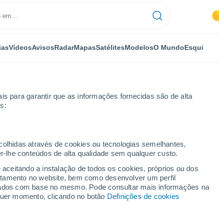
ias
Vídeos
Avisos
Radar
Mapas
Satélites
Modelos
O Mundo
Esqui
is para garantir que as informações fornecidas são de alta
s:
ecolhidas através de cookies ou tecnologias semelhantes,
er-lhe conteúdos de alta qualidade sem qualquer custo.
e Comerío
e aceitando a instalação de todos os cookies, próprios ou dos
rtamento no website, bem como desenvolver um perfil
lizados com base no mesmo. Pode consultar mais informações na
lquer momento, clicando no botão
Definições de cookies