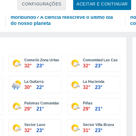
ASTRONOMIA
P
CONFIGURAÇÕES
ACEITAR E CONTINUAR
Será que a Terra sobreviverá ao Sol
As
moribundo? A ciência reescreve o último dia
no
do nosso planeta
co
Comerío Zona Urbana
Comunidad Las Casitas
32°
23°
32°
23°
a Providencia
La Guitarra
La Hacienda
30°
22°
32°
23°
Palomas Comunidad
Piñas
29°
21°
29°
21°
Sector Laso
Sector Villa Brava
32°
23°
31°
23°