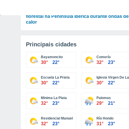
ATUALIDADE
Novo mapa digital prevê risco de incêndio
florestal na Península Ibérica durante ondas de
calor
Principais cidades
Bayamoncito
Comerío
30°
22°
32°
23°
Escuela La Prieta
Iglesia Virgen De L
30°
22°
30°
22°
Minima La Plata
Palomas
32°
23°
29°
21°
Residencial Manuel Martorell
Río Hondo
32°
23°
31°
23°