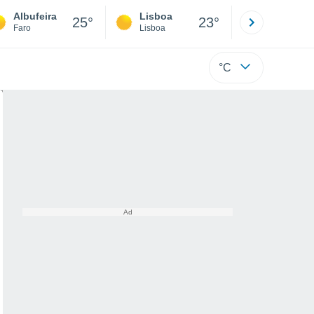
Albufeira
Lisboa
Porto
25°
23°
Faro
Lisboa
Porto
°C