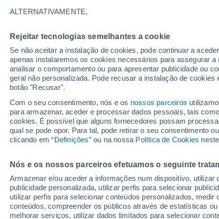
ALTERNATIVAMENTE,
Rejeitar tecnologias semelhantes a cookie
Se não aceitar a instalação de cookies, pode continuar a acede
apenas instalaremos os cookies necessários para assegurar a 
analisar o comportamento ou para apresentar publicidade ou co
geral não personalizada. Pode recusar a instalação de cookies 
botão "Recusar".
Com o seu consentimento, nós e os
nossos parceiros
utilizamo
para armazenar, aceder e processar dados pessoais, tais como a
30
cookies. É possível que alguns fornecedores possam processa
22
qual se pode opor. Para tal, pode retirar o seu consentimento 
La Guitarra
clicando em “
Definições
” ou na nossa
Política de Cookies
neste
Nós e os nossos parceiros efetuamos o seguinte trata
Armazenar e/ou aceder a informações num dispositivo, utilizar da
publicidade personalizada, utilizar perfis para selecionar public
utilizar perfis para selecionar conteúdos personalizados, med
conteúdos, compreender os públicos através de estatísticas ou
melhorar serviços, utilizar dados limitados para selecionar cont