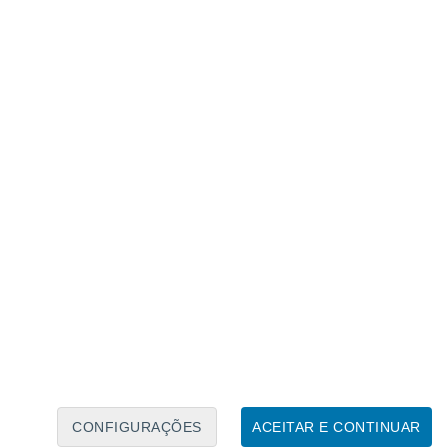
Calendário Lunar
Seg
Ter
Qua
Qui
Sex
Sáb
Domo
7
8
9
10
11
12
13
14
15
16
17
18
19
20
CONFIGURAÇÕES
ACEITAR E CONTINUAR