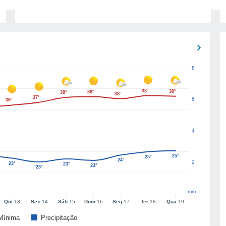
8
38°
38°
38°
38°
38°
37°
6
36°
4
25°
25°
24°
2
23°
23°
23°
23°
mm
Qui
13
Sex
14
Sáb
15
Dom
16
Seg
17
Ter
18
Qua
19
Mínima
Precipitação