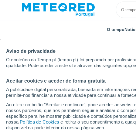
O tempo
Notíc
Aviso de privacidade
O conteúdo da Tempo.pt (tempo.pt) foi preparado por profissiona
qualidade. Pode aceder a este site através das seguintes opçõe
Aceitar cookies e aceder de forma gratuita
Início
Brasil
Estado do Maranhão
Regalo
A publicidade digital personalizada, baseada em informações r
permite-nos financiar a nossa atividade para continuar a fornec
Tempo em Regalo - MA
Ao clicar no botão "Aceitar e continuar", pode aceder ao websit
nossos parceiros, que nos permitem seguir e analisar o compo
16:23
Sexta
específico para lhe mostrar publicidade e conteúdos persona
nossa
Política de Cookies
e retirar o seu consentimento a qua
disponível na parte inferior da nossa página web.
Nuvens dispersas