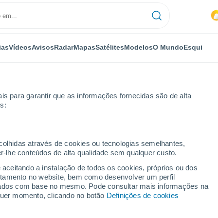
ias
Vídeos
Avisos
Radar
Mapas
Satélites
Modelos
O Mundo
Esqui
is para garantir que as informações fornecidas são de alta
s:
ecolhidas através de cookies ou tecnologias semelhantes,
er-lhe conteúdos de alta qualidade sem qualquer custo.
e aceitando a instalação de todos os cookies, próprios ou dos
rtamento no website, bem como desenvolver um perfil
...
lizados com base no mesmo. Pode consultar mais informações na
lquer momento, clicando no botão
Definições de cookies
Por horas
Intervalos nublados nas
próximas horas