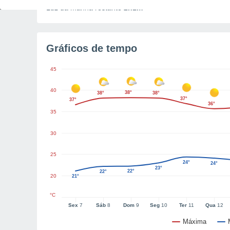
Luz da manhã restante
2h1m
Gráficos de tempo
45
40
38°
38°
38°
37°
37°
36°
35
30
25
24°
24°
23°
22°
22°
20
21°
°C
Sex
7
Sáb
8
Dom
9
Seg
10
Ter
11
Qua
12
Máxima