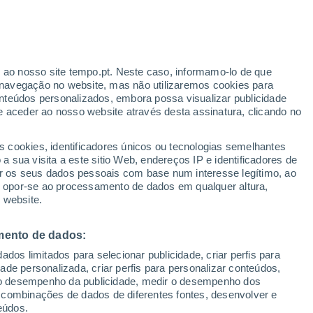
Aviso amarelo
Aviso moderado por outros em
Regalo hoje
r ao nosso site tempo.pt. Neste caso, informamo-lo de que
h
navegação no website, mas não utilizaremos cookies para
nteúdos personalizados, embora possa visualizar publicidade
e aceder ao nosso website através desta assinatura, clicando no
s cookies, identificadores únicos ou tecnologias semelhantes
o
 sua visita a este sitio Web, endereços IP e identificadores de
r os seus dados pessoais com base num interesse legítimo, ao
Radar de Chuva
Satélites
Modelos
ou opor-se ao processamento de dados em qualquer altura,
 website.
mento de dados:
egunda
Terça
Quarta
Quinta
dos limitados para selecionar publicidade, criar perfis para
10 Ago.
11 Ago.
12 Ago.
13 Ago.
idade personalizada, criar perfis para personalizar conteúdos,
ir o desempenho da publicidade, medir o desempenho dos
 combinações de dados de diferentes fontes, desenvolver e
eúdos.