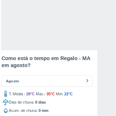
Como está o tempo em Regalo - MA
em
agosto
?
Agosto
T. Média :
28°C
Máx.:
35°C
Min:
22°C
Dias de chuva:
0
dias
Acum. de chuva:
0 mm