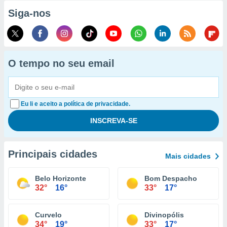
Siga-nos
O tempo no seu email
Eu li e aceito a política de privacidade.
Principais cidades
Mais cidades
Belo Horizonte
Bom Despacho
32°
16°
33°
17°
Curvelo
Divinopólis
34°
19°
33°
17°