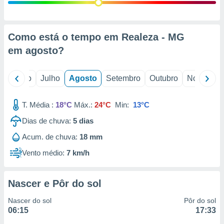
conteúdos.
ção
Como está o tempo em Realeza - MG
ão através
em
agosto
?
de
,
 e
o
Junho
Julho
Agosto
Setembro
Outubro
Novembro
dos,
publicidade
T. Média :
18°C
Máx.:
24°C
Min:
13°C
s, estudos
Dias de chuva:
5
dias
a e
mento de
Acum. de chuva:
18 mm
Vento médio:
7 km/h
ossos 1199
eiros
Nascer e Pôr do sol
Nascer do sol
Pôr do sol
06:15
17:33