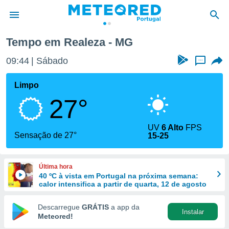
Tempo em Realeza - MG
de
09:44
Sábado
...
 da
empo.pt) foi
Limpo
or
27°
is para
e as
 fornecidas
UV
6 Alto
FPS
 qualidade.
Sensação de 27°
15-25
r a este
s das
opções:
Última hora
40 ºC à vista em Portugal na próxima semana:
ookies e
calor intensifica a partir de quarta, 12 de agosto
 forma
Descarregue
GRÁTIS
a app da
Instalar
e digital
Meteored!
da,