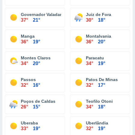
Governador Valadares
Juiz de Fora
37°
21°
30°
18°
Manga
Montalvania
36°
19°
36°
20°
Montes Claros
Paracatu
34°
20°
34°
19°
Passos
Patos De Minas
32°
16°
32°
17°
Poços de Caldas
Teofilo Otoni
26°
15°
34°
18°
Uberaba
Uberlândia
33°
19°
32°
19°