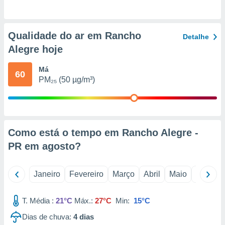
o qual se
ara tal,
 o seu
Qualidade do ar em Rancho
to ou opor-
Detalhe
essamento
Alegre hoje
m qualquer
ando em “
Má
60
 ou na
PM₂₅ (50 µg/m³)
 Cookies
te.
 nossos
Como está o tempo em Rancho Alegre -
s o
PR em
agosto
?
o de
Janeiro
Fevereiro
Março
Abril
Maio
Junho
e/ou aceder
ões num
T. Média :
21°C
Máx.:
27°C
Min:
15°C
utilizar
ados para
Dias de chuva:
4
dias
publicidade,