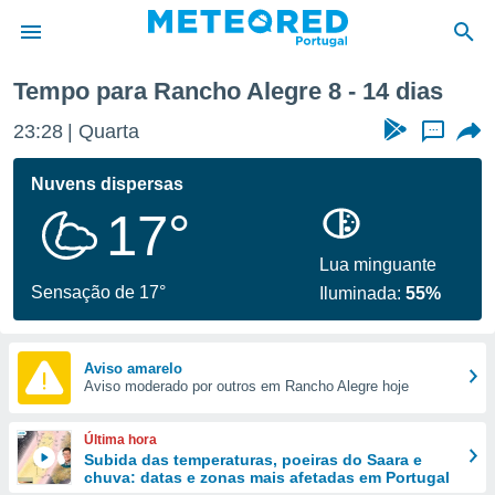
 semana
Tempo para Rancho Alegre 8 - 14 dias
de
23:28
Quarta
...
 da
empo.pt) foi
Nuvens dispersas
or
17°
is para
e as
 fornecidas
Lua minguante
 qualidade.
Sensação de 17°
Iluminada:
55%
r a este
s das
opções:
Aviso amarelo
Aviso moderado por outros em Rancho Alegre hoje
ookies e
 forma
Última hora
e digital
Subida das temperaturas, poeiras do Saara e
chuva: datas e zonas mais afetadas em Portugal
da,