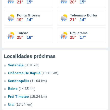
21°
15°
20°
15°
Ponta Grossa
Telemaco Borba
19°
14°
21°
14°
Toledo
Umuarama
25°
16°
25°
17°
Localidades próximas
Sertaneja
(9.31 km)
Chácaras De Itapuã
(10.19 km)
Sertanopólis
(11.64 km)
Reino
(14.35 km)
Frei Timoteo
(15.24 km)
Urai
(16.54 km)