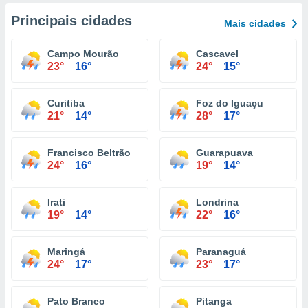
Principais cidades
Mais cidades
Campo Mourão
Cascavel
23°
16°
24°
15°
Curitiba
Foz do Iguaçu
21°
14°
28°
17°
Francisco Beltrão
Guarapuava
24°
16°
19°
14°
Irati
Londrina
19°
14°
22°
16°
Maringá
Paranaguá
24°
17°
23°
17°
Pato Branco
Pitanga