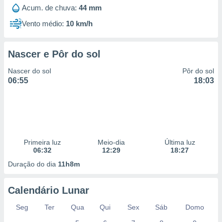
 para
Acum. de chuva:
44 mm
Vento médio:
10 km/h
a, utilizar
selecionar
Nascer e Pôr do sol
a, criar
personalizar
Nascer do sol
Pôr do sol
tilizar
06:55
18:03
selecionar
dos, medir
nho da
, medir o
o dos
Primeira luz
Meio-dia
Última luz
r os
06:32
12:29
18:27
ravés de
Duração do dia
11h8m
s ou
s de dados
es fontes,
Calendário Lunar
 e melhorar
ilizar dados
Seg
Ter
Qua
Qui
Sex
Sáb
Domo
ara