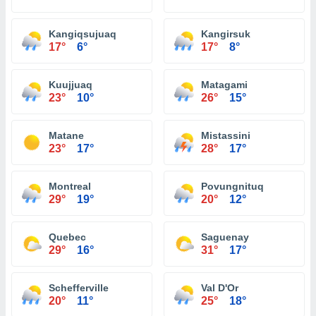
Kangiqsujuaq
Kangirsuk
17°
6°
17°
8°
Kuujjuaq
Matagami
23°
10°
26°
15°
Matane
Mistassini
23°
17°
28°
17°
Montreal
Povungnituq
29°
19°
20°
12°
Quebec
Saguenay
29°
16°
31°
17°
Schefferville
Val D'Or
20°
11°
25°
18°