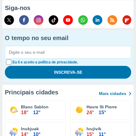
Siga-nos
O tempo no seu email
Eu li e aceito a política de privacidade.
Principais cidades
Mais cidades
Blanc Sablon
Havre St Pierre
18°
12°
24°
15°
Inukjuak
Ivujivik
14°
10°
15°
11°