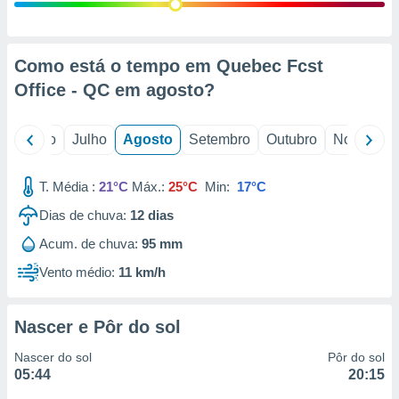
conteúdos.
ção
Como está o tempo em Quebec Fcst
ão através
Office - QC em
agosto
?
de
,
 e
o
Junho
Julho
Agosto
Setembro
Outubro
Novembro
dos,
publicidade
T. Média :
21°C
Máx.:
25°C
Min:
17°C
s, estudos
Dias de chuva:
12
dias
a e
mento de
Acum. de chuva:
95 mm
Vento médio:
11 km/h
ossos 1199
eiros
Nascer e Pôr do sol
Nascer do sol
Pôr do sol
05:44
20:15