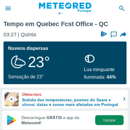
Tempo em Quebec Fcst Office - QC
de
03:27
Quinta
...
 da
empo.pt) foi
Nuvens dispersas
or
23°
is para
e as
 fornecidas
Lua minguante
 qualidade.
Sensação de 23°
Iluminada:
44%
r a este
s das
opções:
Última hora
Subida das temperaturas, poeiras do Saara e
ookies e
chuva: datas e zonas mais afetadas em Portugal
 forma
Descarregue
GRÁTIS
a app da
Instalar
e digital
Meteored!
da,