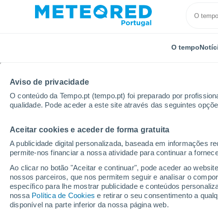
O tempo
Notíc
Aviso de privacidade
O conteúdo da Tempo.pt (tempo.pt) foi preparado por profissiona
qualidade. Pode aceder a este site através das seguintes opçõe
Aceitar cookies e aceder de forma gratuita
Início
França
País do Loire
Vendeia
Puyrav
A publicidade digital personalizada, baseada em informações r
permite-nos financiar a nossa atividade para continuar a fornec
Tempo em Puyravault
Ao clicar no botão "Aceitar e continuar", pode aceder ao websit
nossos parceiros, que nos permitem seguir e analisar o compo
06:08
Quinta
específico para lhe mostrar publicidade e conteúdos persona
nossa
Política de Cookies
e retirar o seu consentimento a qua
disponível na parte inferior da nossa página web.
Céu limpo