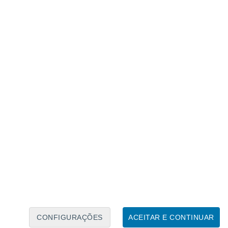
Calendário Lunar
Seg
Ter
Qua
Qui
Sex
Sáb
Domo
6
7
8
9
10
11
12
13
14
15
16
17
18
19
CONFIGURAÇÕES
ACEITAR E CONTINUAR