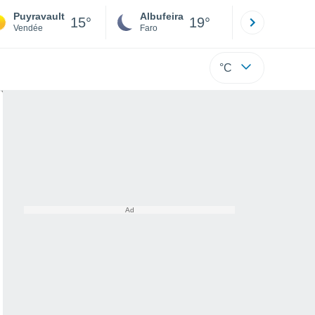
Puyravault
Albufeira
Lisboa
15°
19°
Vendée
Faro
Lisboa
°C