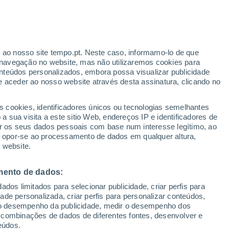
ante
r ao nosso site tempo.pt. Neste caso, informamo-lo de que
:
46%
navegação no website, mas não utilizaremos cookies para
nteúdos personalizados, embora possa visualizar publicidade
e aceder ao nosso website através desta assinatura, clicando no
s cookies, identificadores únicos ou tecnologias semelhantes
gal
 sua visita a este sitio Web, endereços IP e identificadores de
r os seus dados pessoais com base num interesse legítimo, ao
ura
Radar de Chuva
Satélites
Modelos
ou opor-se ao processamento de dados em qualquer altura,
 website.
mento de dados:
omingo
Segunda
Terça
Quarta
dos limitados para selecionar publicidade, criar perfis para
9 Ago.
10 Ago.
11 Ago.
12 Ago.
idade personalizada, criar perfis para personalizar conteúdos,
ir o desempenho da publicidade, medir o desempenho dos
 combinações de dados de diferentes fontes, desenvolver e
eúdos.
60%