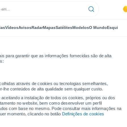
ias
Vídeos
Avisos
Radar
Mapas
Satélites
Modelos
O Mundo
Esqui
is para garantir que as informações fornecidas são de alta
s:
ault
ecolhidas através de cookies ou tecnologias semelhantes,
er-lhe conteúdos de alta qualidade sem qualquer custo.
e aceitando a instalação de todos os cookies, próprios ou dos
rtamento no website, bem como desenvolver um perfil
...
lizados com base no mesmo. Pode consultar mais informações na
lquer momento, clicando no botão
Definições de cookies
Por horas
Intervalos nublados nas
próximas horas