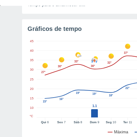
Tempo para o amanhecer
9m
Gráficos de tempo
45
40
37°
35
33°
32°
30°
30°
30
27°
25
22°
20
19°
19°
18°
15
16°
15°
1.1
10
°C
Qui
6
Sex
7
Sáb
8
Dom
9
Seg
10
Ter
11
Máxima