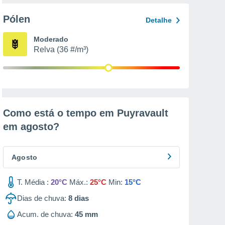
Pólen
Detalhe
Moderado
Relva (36 #/m³)
Como está o tempo em Puyravault
em
agosto
?
Agosto
T. Média :
20°C
Máx.:
25°C
Min:
15°C
Dias de chuva:
8
dias
Acum. de chuva:
45 mm