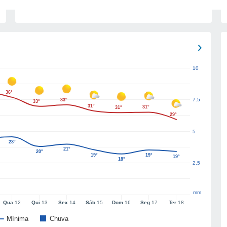
10
36°
7.5
33°
33°
31°
31°
31°
29°
5
23°
21°
20°
19°
19°
19°
18°
2.5
mm
Qua
12
Qui
13
Sex
14
Sáb
15
Dom
16
Seg
17
Ter
18
Mínima
Chuva