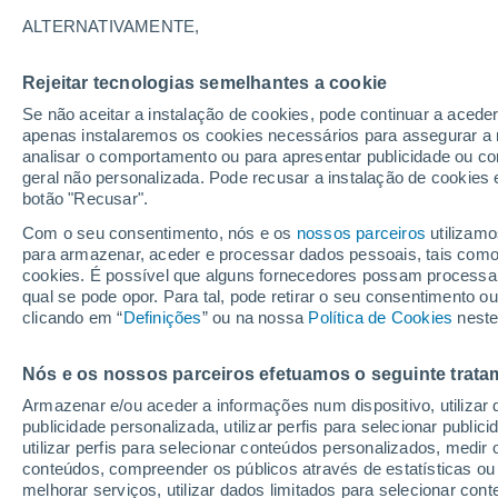
15°
ALTERNATIVAMENTE,
Rejeitar tecnologias semelhantes a cookie
Lua mingu
Se não aceitar a instalação de cookies, pode continuar a acede
Iluminada
Sensação de 15°
apenas instalaremos os cookies necessários para assegurar a 
analisar o comportamento ou para apresentar publicidade ou co
geral não personalizada. Pode recusar a instalação de cookies 
botão "Recusar".
Última hora
Subida das temperaturas, poeiras do Saara e
Com o seu consentimento, nós e os
nossos parceiros
utilizamo
chuva: datas e zonas mais afetadas em Portu
para armazenar, aceder e processar dados pessoais, tais como a
cookies. É possível que alguns fornecedores possam processa
O Tempo 1 - 7 Dias
Atualidade
Mapas de temperat
qual se pode opor. Para tal, pode retirar o seu consentimento 
clicando em “
Definições
” ou na nossa
Política de Cookies
neste
Nós e os nossos parceiros efetuamos o seguinte trata
Amanhã
Sábado
D
Hoje
Armazenar e/ou aceder a informações num dispositivo, utilizar da
7 Ago.
8 Ago.
6 Ago.
publicidade personalizada, utilizar perfis para selecionar public
utilizar perfis para selecionar conteúdos personalizados, med
conteúdos, compreender os públicos através de estatísticas ou
melhorar serviços, utilizar dados limitados para selecionar cont