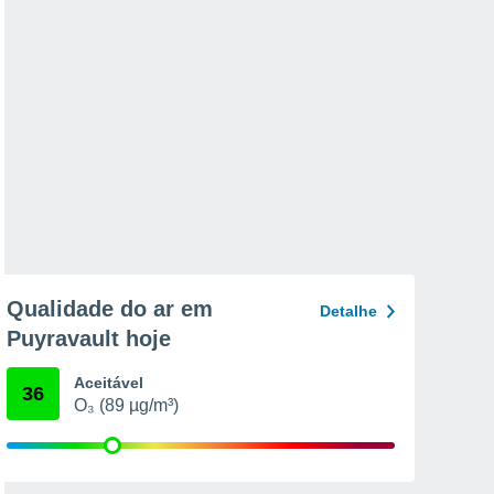
Qualidade do ar em
Detalhe
Puyravault hoje
Aceitável
36
O₃ (89 µg/m³)