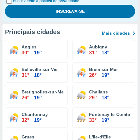
Eu li e aceito a política de privacidade.
Principais cidades
Mais cidades
Angles
Aubigny
30°
19°
31°
18°
Belleville-sur-Vie
Brem-sur-Mer
31°
18°
26°
19°
Bretignolles-sur-Mer
Challans
26°
19°
29°
18°
Chantonnay
Fontenay-le-Comte
32°
19°
33°
19°
Grues
L'Ile-d'Elle