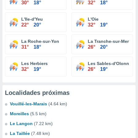
30°
18°
32°
18°
L'Ile-d'Yeu
L'Oie
22°
20°
32°
19°
La Roche-sur-Yon
La Tranche-sur-Mer
31°
18°
26°
20°
Les Herbiers
Les Sables-d'Olonne
32°
19°
26°
19°
Localidades próximas
Vouillé-les-Marais
(4.64 km)
Moreilles
(5.5 km)
Le Langon
(7.22 km)
La Taillée
(7.48 km)