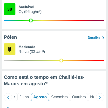
conteúdos.
Aceitável
38
O₃ (96 µg/m³)
ção
ão através
de
,
 e
Pólen
Detalhe
dos,
Moderado
publicidade
Relva (33 #/m³)
s, estudos
a e
mento de
ossos 1199
Como está o tempo em Chaillé-les-
eiros
Marais em
agosto
?
o
Junho
Julho
Agosto
Setembro
Outubro
Novembro