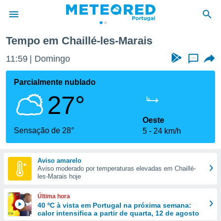
Tempo em Chaillé-les-Marais
de
11:59
Domingo
...
 da
empo.pt) foi
Parcialmente nublado
or
27°
is para
e as
 fornecidas
Oeste
 qualidade.
Sensação de 28°
5
24 km/h
r a este
s das
opções:
Aviso amarelo
Aviso moderado por temperaturas elevadas em Chaillé-
ookies e
les-Marais hoje
 forma
Última hora
e digital
40 ºC à vista em Portugal na próxima semana:
calor intensifica a partir de quarta, 12 de agosto
da,