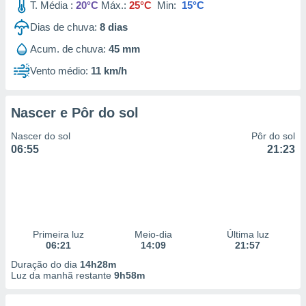
T. Média :
20°C
Máx.:
25°C
Min:
15°C
Dias de chuva:
8
dias
Acum. de chuva:
45 mm
Vento médio:
11 km/h
Nascer e Pôr do sol
Nascer do sol
Pôr do sol
06:55
21:23
Primeira luz
Meio-dia
Última luz
06:21
14:09
21:57
Duração do dia
14h28m
Luz da manhã restante
9h58m