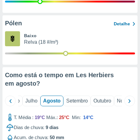
conteúdos.
ção
Pólen
Detalhe
ão através
de
Baixo
,
Relva (18 #/m³)
 e
dos,
publicidade
s, estudos
Como está o tempo em Les Herbiers
a e
mento de
em
agosto
?
ossos 1199
o
Junho
Julho
Agosto
Setembro
Outubro
Novembro
eiros
T. Média :
19°C
Máx.:
25°C
Min:
14°C
Dias de chuva:
9
dias
Acum. de chuva:
50 mm