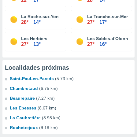
22°
17°
28°
14°
La Roche-sur-Yon
La Tranche-sur-Mer
28°
14°
27°
17°
Les Herbiers
Les Sables-d'Olonne
27°
13°
27°
16°
Localidades próximas
Saint-Paul-en-Pareds
(5.73 km)
Chambretaud
(6.75 km)
Beaurepaire
(7.27 km)
Les Epesses
(8.67 km)
La Gaubretière
(8.98 km)
Rochetrejoux
(9.18 km)