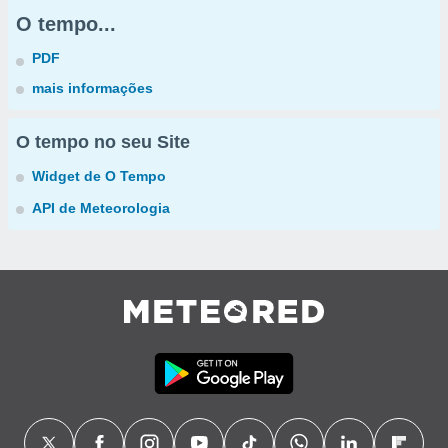
O tempo...
PDF
mais informações
O tempo no seu Site
Widget de O Tempo
API de Meteorologia