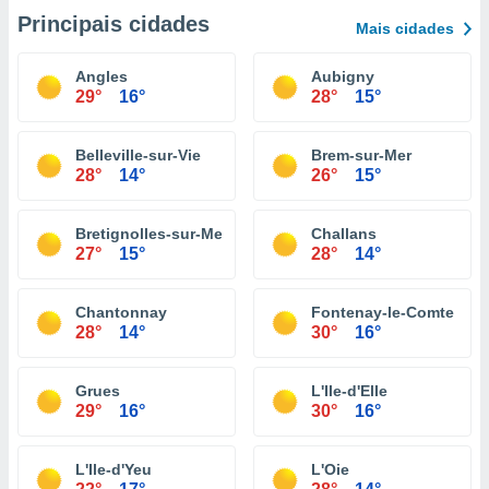
Principais cidades
Mais cidades
Angles
Aubigny
29°
16°
28°
15°
Belleville-sur-Vie
Brem-sur-Mer
28°
14°
26°
15°
Bretignolles-sur-Mer
Challans
27°
15°
28°
14°
Chantonnay
Fontenay-le-Comte
28°
14°
30°
16°
Grues
L'Ile-d'Elle
29°
16°
30°
16°
L'Ile-d'Yeu
L'Oie