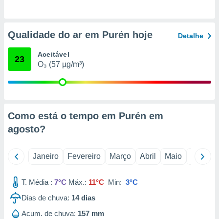
o qual se
ara tal,
 o seu
Qualidade do ar em Purén hoje
to ou opor-
Detalhe
essamento
m qualquer
Aceitável
23
ando em “
O₃ (57 µg/m³)
 ou na
 Cookies
te.
Como está o tempo em Purén em
 nossos
agosto
?
s o
Janeiro
Fevereiro
Março
Abril
Maio
Junho
o de
e/ou aceder
T. Média :
7°C
Máx.:
11°C
Min:
3°C
ões num
utilizar
Dias de chuva:
14
dias
ados para
Acum. de chuva:
157 mm
publicidade,