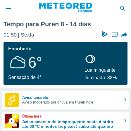
Tempo para Purén 8 - 14 dias
de
01:50
Sexta
...
 da
empo.pt) foi
Encoberto
or
6°
is para
e as
 fornecidas
Lua minguante
 qualidade.
Sensação de 4°
Iluminada:
32%
r a este
s das
opções:
Aviso amarelo
Aviso moderado por chuva em Purén hoje
ookies e
 forma
Última hora
e digital
Aviso amarelo de tempo quente neste distrito:
até 39 ºC e noites tropicais; saiba até quando
da,