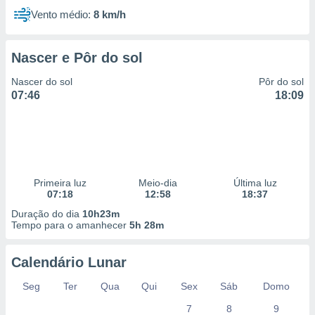
 para
Vento médio:
8 km/h
a, utilizar
selecionar
Nascer e Pôr do sol
a, criar
Nascer do sol
Pôr do sol
personalizar
07:46
18:09
tilizar
selecionar
dos, medir
nho da
, medir o
o dos
Primeira luz
Meio-dia
Última luz
07:18
12:58
18:37
r os
Duração do dia
10h23m
ravés de
Tempo para o amanhecer
5h 28m
s ou
s de dados
Calendário Lunar
es fontes,
 e melhorar
Seg
Ter
Qua
Qui
Sex
Sáb
Domo
ilizar dados
ara
7
8
9