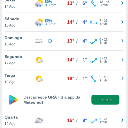
80%
para lhe
12
-
43
13°
/
6°
9.8 mm
km/h
14 Ago.
licidade e
ados com
Sábado
80%
7
-
31
14°
/
4°
esmo. Pode
3.3 mm
km/h
15 Ago.
ais
s na nossa
Domingo
6
-
21
 Cookies
e
13°
/
4°
km/h
16 Ago.
u
nto a
omento,
Segunda
3
-
21
14°
/
1°
 botão
km/h
17 Ago.
de cookies
na parte
Terça
5
-
25
nossa
16°
/
1°
km/h
18 Ago.
.
IVAMENTE,
Descarregue
GRÁTIS
a app da
Instalar
Meteored!
as
tes a
Quarta
6
-
21
16°
/
9°
km/h
19 Ago.