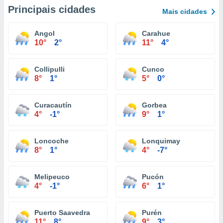
Principais cidades
Mais cidades
Angol
Carahue
10°
2°
11°
4°
Collipulli
Cunco
8°
1°
5°
0°
Curacautín
Gorbea
4°
-1°
9°
1°
Loncoche
Lonquimay
8°
1°
4°
-7°
Melipeuco
Pucón
4°
-1°
6°
1°
Puerto Saavedra
Purén
11°
8°
9°
3°