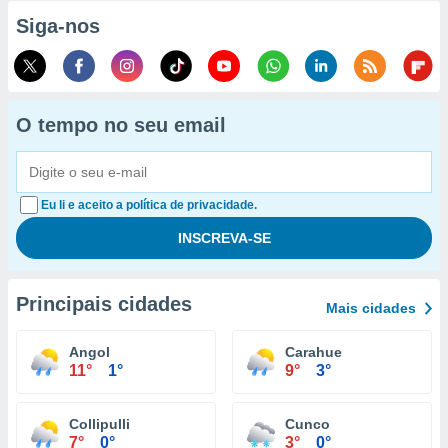
Siga-nos
O tempo no seu email
Eu li e aceito a política de privacidade.
Principais cidades
Mais cidades
Angol
Carahue
11°
1°
9°
3°
Collipulli
Cunco
7°
0°
3°
0°