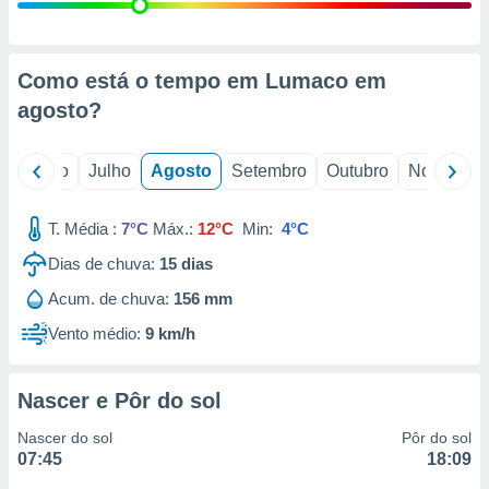
conteúdos.
ção
Como está o tempo em Lumaco em
ão através
agosto
?
de
,
 e
o
Junho
Julho
Agosto
Setembro
Outubro
Novembro
dos,
publicidade
T. Média :
7°C
Máx.:
12°C
Min:
4°C
s, estudos
Dias de chuva:
15
dias
a e
mento de
Acum. de chuva:
156 mm
Vento médio:
9 km/h
ossos 1199
eiros
Nascer e Pôr do sol
Nascer do sol
Pôr do sol
07:45
18:09