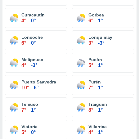
Curacautín
Gorbea
4°
0°
6°
1°
Loncoche
Lonquimay
6°
0°
3°
-3°
Melipeuco
Pucón
4°
-3°
5°
1°
Puerto Saavedra
Purén
10°
6°
7°
1°
Temuco
Traiguen
7°
1°
8°
1°
Victoria
Villarrica
5°
0°
4°
1°