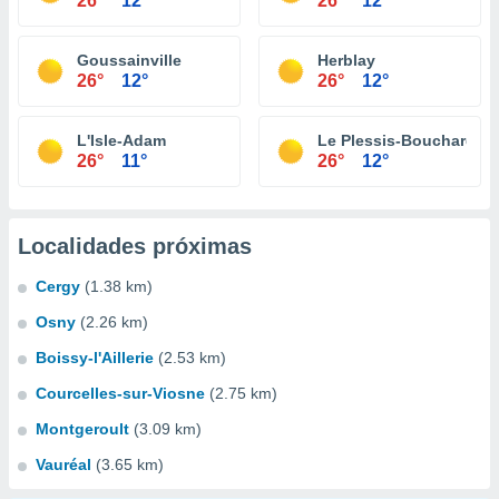
26°
12°
26°
12°
Goussainville
Herblay
26°
12°
26°
12°
L'Isle-Adam
Le Plessis-Bouchard
26°
11°
26°
12°
Localidades próximas
Cergy
(1.38 km)
Osny
(2.26 km)
Boissy-l'Aillerie
(2.53 km)
Courcelles-sur-Viosne
(2.75 km)
Montgeroult
(3.09 km)
Vauréal
(3.65 km)