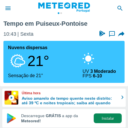
se
Tempo em Puiseux-Pontoise
de
10:44
Sexta
...
 da
empo.pt) foi
Nuvens dispersas
or
21°
is para
e as
 fornecidas
UV
3 Moderado
 qualidade.
Sensação de 21°
FPS
6-10
r a este
s das
opções:
Última hora
Aviso amarelo de tempo quente neste distrito:
ookies e
até 39 ºC e noites tropicais; saiba até quando
 forma
Descarregue
GRÁTIS
a app da
Instalar
e digital
Meteored!
da,