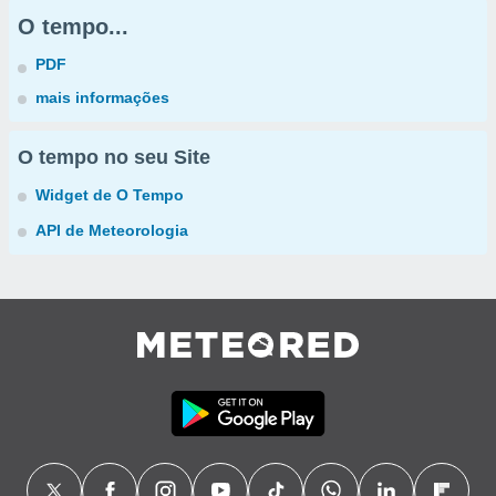
O tempo...
PDF
mais informações
O tempo no seu Site
Widget de O Tempo
API de Meteorologia