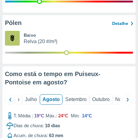
conteúdos.
ção
Pólen
Detalhe
ão através
de
Baixo
,
Relva (20 #/m³)
 e
dos,
publicidade
s, estudos
Como está o tempo em Puiseux-
a e
mento de
Pontoise em
agosto
?
ossos 1199
o
Junho
Julho
Agosto
Setembro
Outubro
Novembro
eiros
T. Média :
19°C
Máx.:
24°C
Min:
14°C
Dias de chuva:
10
dias
Acum. de chuva:
63 mm