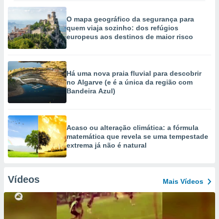
O mapa geográfico da segurança para
quem viaja sozinho: dos refúgios
europeus aos destinos de maior risco
Há uma nova praia fluvial para descobrir
no Algarve (e é a única da região com
Bandeira Azul)
Acaso ou alteração climática: a fórmula
matemática que revela se uma tempestade
extrema já não é natural
Vídeos
Mais Vídeos