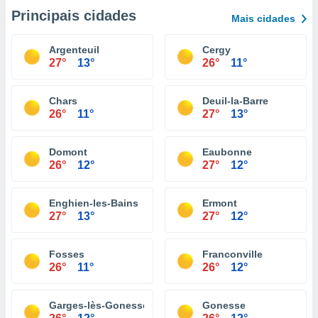
Principais cidades
Mais cidades
Argenteuil
Cergy
27°
13°
26°
11°
Chars
Deuil-la-Barre
26°
11°
27°
13°
Domont
Eaubonne
26°
12°
27°
12°
Enghien-les-Bains
Ermont
27°
13°
27°
12°
Fosses
Franconville
26°
11°
26°
12°
Garges-lès-Gonesse
Gonesse