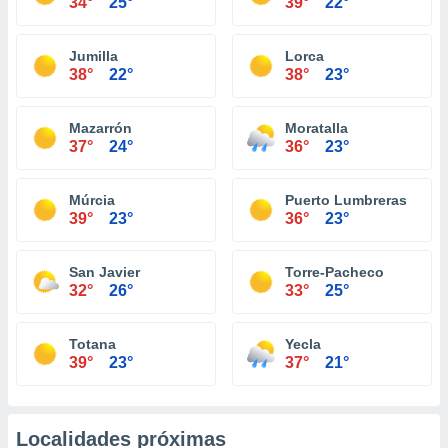
34°
25°
39°
22°
Jumilla
Lorca
38°
22°
38°
23°
Mazarrón
Moratalla
37°
24°
36°
23°
Múrcia
Puerto Lumbreras
39°
23°
36°
23°
San Javier
Torre-Pacheco
32°
26°
33°
25°
Totana
Yecla
39°
23°
37°
21°
Localidades próximas