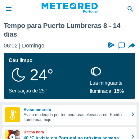
mana
Tempo para Puerto Lumbreras 8 - 14
dias
de
 da
06:02
Domingo
...
empo.pt) foi
or
Céu limpo
is para
e as
24°
 fornecidas
 qualidade.
Lua minguante
r a este
Sensação de 25°
s das
Iluminada:
15%
opções:
ookies e
Aviso amarelo
 forma
Aviso moderado por temperaturas elevadas em Puerto
Lumbreras hoje
e digital
Última hora
da,
40 ºC à vista em Portugal na próxima semana: