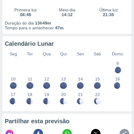
conteúdos.
Primeira luz
Meio-dia
Última luz
06:49
14:12
21:35
ção
Duração do dia
13h49m
ão através
Tempo para o amanhecer
47m
de
,
Calendário Lunar
 e
Seg
Ter
Qua
Qui
Sex
Sáb
Domo
dos,
publicidade
9
s, estudos
a e
mento de
10
11
12
13
14
15
16
ossos 1199
17
18
19
20
21
22
eiros
Partilhar esta previsão