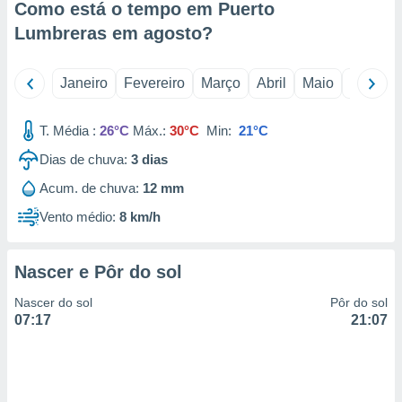
Como está o tempo em Puerto
 para
Lumbreras em
agosto
?
a, utilizar
selecionar
Janeiro
Fevereiro
Março
Abril
Maio
Junho
a, criar
personalizar
T. Média :
26°C
Máx.:
30°C
Min:
21°C
tilizar
selecionar
Dias de chuva:
3
dias
dos, medir
Acum. de chuva:
12 mm
nho da
, medir o
Vento médio:
8 km/h
o dos
r os
Nascer e Pôr do sol
ravés de
s ou
Nascer do sol
Pôr do sol
s de dados
07:17
21:07
es fontes,
 e melhorar
ilizar dados
ara