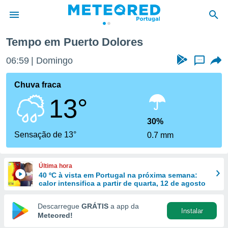
Tempo em Puerto Dolores
de
06:59
Domingo
...
 da
empo.pt) foi
Chuva fraca
or
13°
is para
e as
 fornecidas
30%
 qualidade.
Sensação de 13°
0.7 mm
r a este
s das
opções:
Última hora
40 ºC à vista em Portugal na próxima semana:
ookies e
calor intensifica a partir de quarta, 12 de agosto
 forma
Descarregue
GRÁTIS
a app da
Instalar
e digital
Meteored!
da,