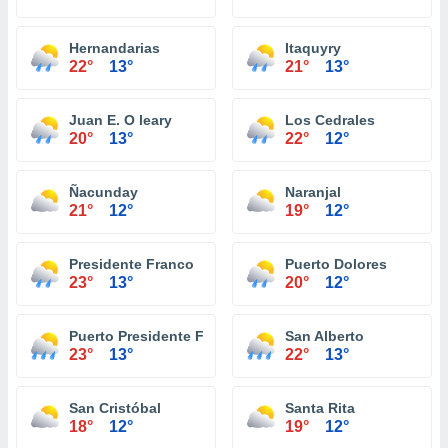
Hernandarias
Itaquyry
22°
13°
21°
13°
Juan E. O leary
Los Cedrales
20°
13°
22°
12°
Ñacunday
Naranjal
21°
12°
19°
12°
Presidente Franco
Puerto Dolores
23°
13°
20°
12°
Puerto Presidente Franco
San Alberto
23°
13°
22°
13°
San Cristóbal
Santa Rita
18°
12°
19°
12°