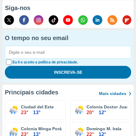
Siga-nos
O tempo no seu email
Eu li e aceito a política de privacidade.
Principais cidades
Mais cidades
Ciudad del Este
Colonia Doctor Juan Le
23°
13°
20°
12°
Colonia Minga Porá
Domingo M. Irala
23°
13°
22°
12°