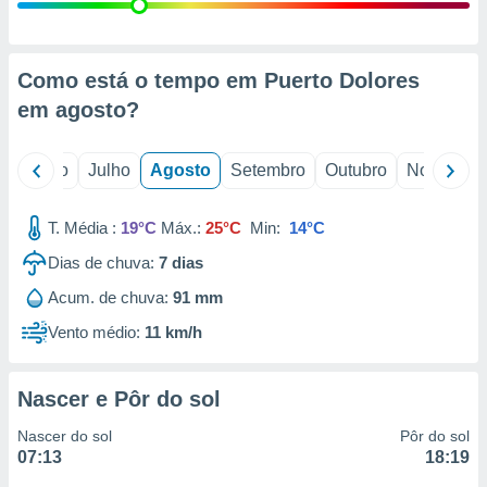
conteúdos.
ção
Como está o tempo em Puerto Dolores
ão através
em
agosto
?
de
,
 e
o
Junho
Julho
Agosto
Setembro
Outubro
Novembro
dos,
publicidade
T. Média :
19°C
Máx.:
25°C
Min:
14°C
s, estudos
Dias de chuva:
7
dias
a e
mento de
Acum. de chuva:
91 mm
Vento médio:
11 km/h
ossos 1199
eiros
Nascer e Pôr do sol
Nascer do sol
Pôr do sol
07:13
18:19