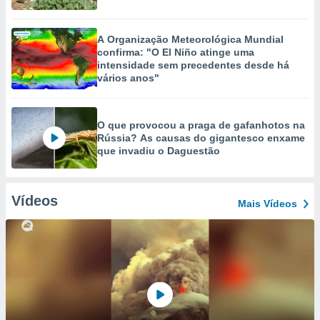
A Organização Meteorológica Mundial
confirma: "O El Niño atinge uma
intensidade sem precedentes desde há
vários anos"
O que provocou a praga de gafanhotos na
Rússia? As causas do gigantesco enxame
que invadiu o Daguestão
Vídeos
Mais Vídeos