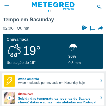
Tempo em Ñacunday
de
02:06
Quinta
...
 da
empo.pt) foi
Chuva fraca
or
19°
is para
e as
 fornecidas
30%
 qualidade.
Sensação de 19°
0.3 mm
r a este
s das
opções:
Aviso amarelo
Aviso moderado por trovoada em Ñacunday hoje
ookies e
 forma
Última hora
e digital
Subida das temperaturas, poeiras do Saara e
chuva: datas e zonas mais afetadas em Portugal
da,