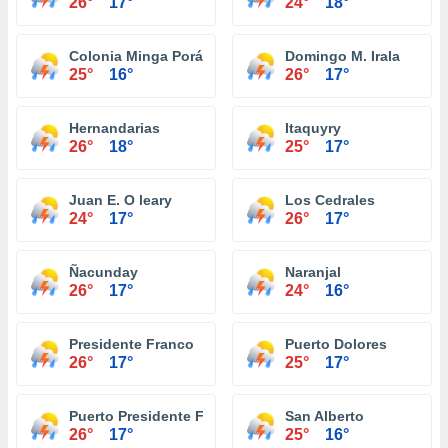
26°
17°
24°
18°
Colonia Minga Porá
Domingo M. Irala
25°
16°
26°
17°
Hernandarias
Itaquyry
26°
18°
25°
17°
Juan E. O leary
Los Cedrales
24°
17°
26°
17°
Ñacunday
Naranjal
26°
17°
24°
16°
Presidente Franco
Puerto Dolores
26°
17°
25°
17°
Puerto Presidente Franco
San Alberto
26°
17°
25°
16°