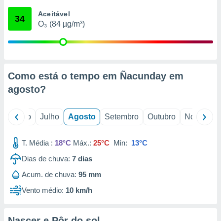
conteúdos.
Aceitável
34
O₃ (84 µg/m³)
ção
ão através
de
,
 e
Como está o tempo em Ñacunday em
agosto
?
dos,
publicidade
s, estudos
o
Junho
Julho
Agosto
Setembro
Outubro
Novembro
a e
mento de
T. Média :
18°C
Máx.:
25°C
Min:
13°C
ossos 1199
Dias de chuva:
7
dias
eiros
Acum. de chuva:
95 mm
Vento médio:
10 km/h
Nascer e Pôr do sol