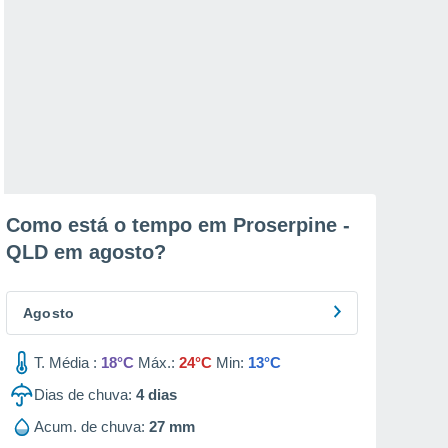
Como está o tempo em Proserpine -
QLD em
agosto
?
Agosto
T. Média :
18°C
Máx.:
24°C
Min:
13°C
Dias de chuva:
4
dias
Acum. de chuva:
27 mm