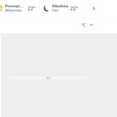
Proserpine/Whitsunday Coast Airport
Albufeira
Lisboa
22°
22°
Whitsunday
Faro
Lisboa
°C