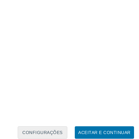
Calendário Lunar
Seg
Ter
Qua
Qui
Sex
Sáb
Domo
7
8
9
10
11
12
13
14
15
16
17
18
19
20
CONFIGURAÇÕES
ACEITAR E CONTINUAR