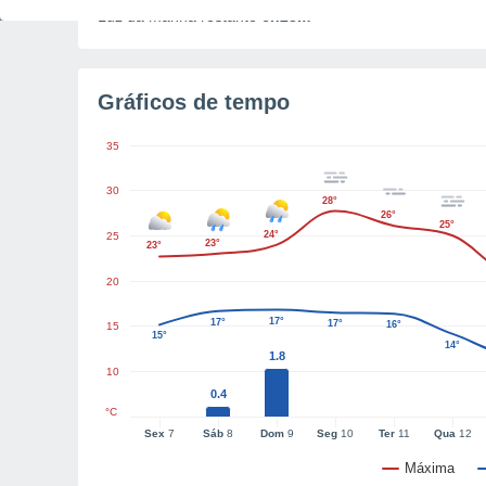
Luz da manhã restante
6h23m
Gráficos de tempo
35
30
28°
26°
25°
24°
25
23°
23°
20
17°
17°
17°
16°
15
15°
14°
1.8
10
0.4
°C
Sex
7
Sáb
8
Dom
9
Seg
10
Ter
11
Qua
12
Máxima