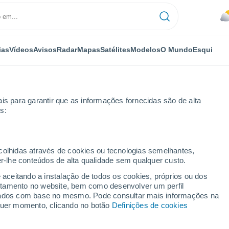
ias
Vídeos
Avisos
Radar
Mapas
Satélites
Modelos
O Mundo
Esqui
is para garantir que as informações fornecidas são de alta
s:
ecolhidas através de cookies ou tecnologias semelhantes,
er-lhe conteúdos de alta qualidade sem qualquer custo.
- QLD
e aceitando a instalação de todos os cookies, próprios ou dos
rtamento no website, bem como desenvolver um perfil
...
lizados com base no mesmo. Pode consultar mais informações na
lquer momento, clicando no botão
Definições de cookies
Por horas
Céu nublado nas próximas horas