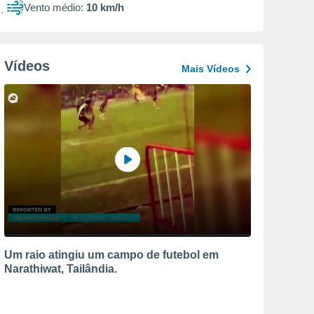
Vento médio:
10 km/h
Vídeos
Mais Vídeos
Um raio atingiu um campo de futebol em
Narathiwat, Tailândia.