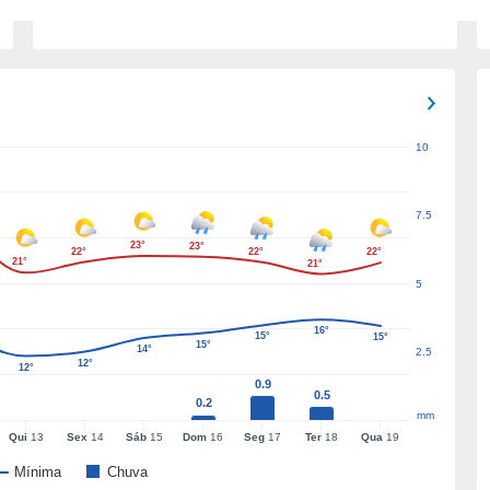
10
7.5
23°
23°
22°
22°
22°
21°
21°
5
16°
15°
15°
15°
14°
2.5
12°
12°
0.9
0.5
0.2
mm
Qui
13
Sex
14
Sáb
15
Dom
16
Seg
17
Ter
18
Qua
19
Mínima
Chuva