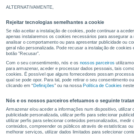
22°
ALTERNATIVAMENTE,
Rejeitar tecnologias semelhantes a cookie
Sudeste
Se não aceitar a instalação de cookies, pode continuar a acede
Sensação de 24°
21
-
44 km
apenas instalaremos os cookies necessários para assegurar a 
analisar o comportamento ou para apresentar publicidade ou co
geral não personalizada. Pode recusar a instalação de cookies 
botão "Recusar".
Última hora
Aviso amarelo de tempo quente neste distrito:
Com o seu consentimento, nós e os
nossos parceiros
utilizamo
39 ºC e noites tropicais; saiba até quando
para armazenar, aceder e processar dados pessoais, tais como a
cookies. É possível que alguns fornecedores possam processa
O Tempo 1 - 7 Dias
Atualidade
Mapas de nuvens
qual se pode opor. Para tal, pode retirar o seu consentimento 
clicando em “
Definições
” ou na nossa
Política de Cookies
neste
Nós e os nossos parceiros efetuamos o seguinte trata
Amanhã
Domingo
S
Hoje
Armazenar e/ou aceder a informações num dispositivo, utilizar da
8 Ago.
9 Ago.
7 Ago.
publicidade personalizada, utilizar perfis para selecionar public
utilizar perfis para selecionar conteúdos personalizados, med
conteúdos, compreender os públicos através de estatísticas ou
melhorar serviços, utilizar dados limitados para selecionar cont
40%
80%