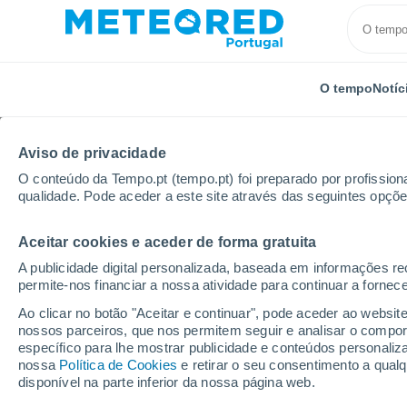
O tempo
Notíc
Aviso de privacidade
O conteúdo da Tempo.pt (tempo.pt) foi preparado por profissiona
qualidade. Pode aceder a este site através das seguintes opçõe
Aceitar cookies e aceder de forma gratuita
Início
Austrália
Queensland
Proserpine
A publicidade digital personalizada, baseada em informações r
permite-nos financiar a nossa atividade para continuar a fornec
Tempo em Proserpine 
Ao clicar no botão "Aceitar e continuar", pode aceder ao websit
nossos parceiros, que nos permitem seguir e analisar o compo
11:50
Sexta
específico para lhe mostrar publicidade e conteúdos persona
nossa
Política de Cookies
e retirar o seu consentimento a qua
disponível na parte inferior da nossa página web.
Parcialmente nublado