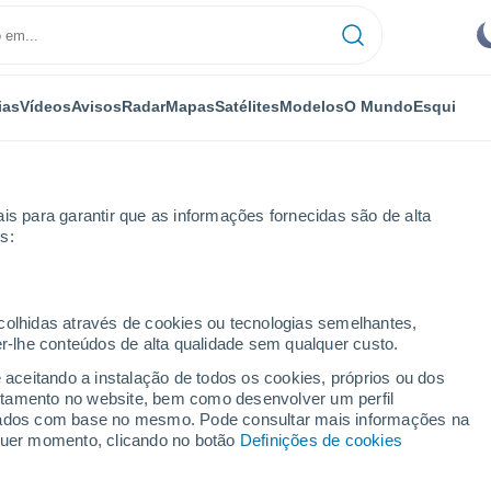
ias
Vídeos
Avisos
Radar
Mapas
Satélites
Modelos
O Mundo
Esqui
is para garantir que as informações fornecidas são de alta
s:
ecolhidas através de cookies ou tecnologias semelhantes,
er-lhe conteúdos de alta qualidade sem qualquer custo.
QLD
e aceitando a instalação de todos os cookies, próprios ou dos
rtamento no website, bem como desenvolver um perfil
...
lizados com base no mesmo. Pode consultar mais informações na
lquer momento, clicando no botão
Definições de cookies
Por horas
Céu limpo nas próximas horas