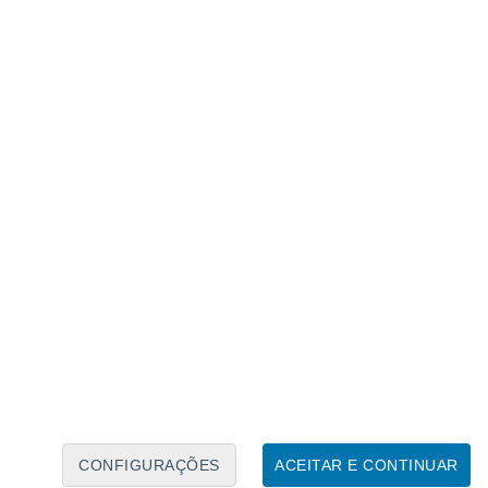
Calendário Lunar
Seg
Ter
Qua
Qui
Sex
Sáb
Domo
7
8
9
10
11
12
13
14
15
16
17
18
19
20
CONFIGURAÇÕES
ACEITAR E CONTINUAR