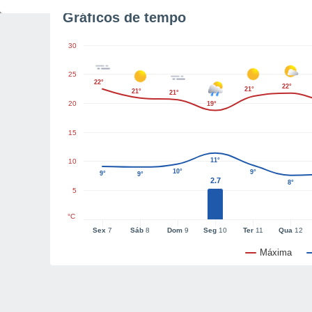
Gráficos de tempo
30
25
22°
22°
21°
21°
21°
20
19°
15
11°
10
10°
9°
9°
9°
2.7
8°
5
°C
Sex
7
Sáb
8
Dom
9
Seg
10
Ter
11
Qua
12
Máxima