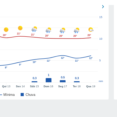
15
21°
21°
20°
20°
20°
20°
20°
10
12°
12°
5
11°
11°
10°
9°
8°
1
0.5
0.3
0.3
mm
Qui
13
Sex
14
Sáb
15
Dom
16
Seg
17
Ter
18
Qua
19
Mínima
Chuva