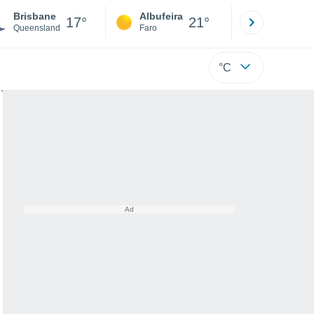
Brisbane
Albufeira
Lisboa
17°
21°
Queensland
Faro
Lisboa
°C