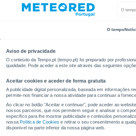
O tempo
Notíc
Aviso de privacidade
O conteúdo da Tempo.pt (tempo.pt) foi preparado por profissiona
qualidade. Pode aceder a este site através das seguintes opçõe
Aceitar cookies e aceder de forma gratuita
Início
Austrália
Queensland
Brisbane
A publicidade digital personalizada, baseada em informações r
permite-nos financiar a nossa atividade para continuar a fornec
Tempo em Brisbane - 
Ao clicar no botão "Aceitar e continuar", pode aceder ao websit
nossos parceiros, que nos permitem seguir e analisar o compo
17:15
Sexta
específico para lhe mostrar publicidade e conteúdos persona
nossa
Política de Cookies
e retirar o seu consentimento a qua
disponível na parte inferior da nossa página web.
Limpo