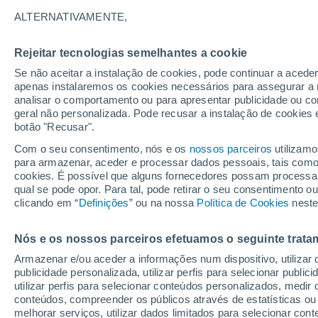
18°
ALTERNATIVAMENTE,
Rejeitar tecnologias semelhantes a cookie
Nordeste
Se não aceitar a instalação de cookies, pode continuar a acede
Sensação de 18°
8
-
15 km/
apenas instalaremos os cookies necessários para assegurar a 
analisar o comportamento ou para apresentar publicidade ou co
geral não personalizada. Pode recusar a instalação de cookies 
botão "Recusar".
Última hora
Aviso amarelo de tempo quente neste distrito:
Com o seu consentimento, nós e os
nossos parceiros
utilizamo
39 ºC e noites tropicais; saiba até quando
para armazenar, aceder e processar dados pessoais, tais como a
cookies. É possível que alguns fornecedores possam processa
O Tempo 1 - 7 Dias
Atualidade
Mapas de temperat
qual se pode opor. Para tal, pode retirar o seu consentimento 
clicando em “
Definições
” ou na nossa
Política de Cookies
neste
Nós e os nossos parceiros efetuamos o seguinte trata
Amanhã
Domingo
S
Hoje
Armazenar e/ou aceder a informações num dispositivo, utilizar da
8 Ago.
9 Ago.
7 Ago.
publicidade personalizada, utilizar perfis para selecionar public
utilizar perfis para selecionar conteúdos personalizados, med
conteúdos, compreender os públicos através de estatísticas ou
melhorar serviços, utilizar dados limitados para selecionar cont