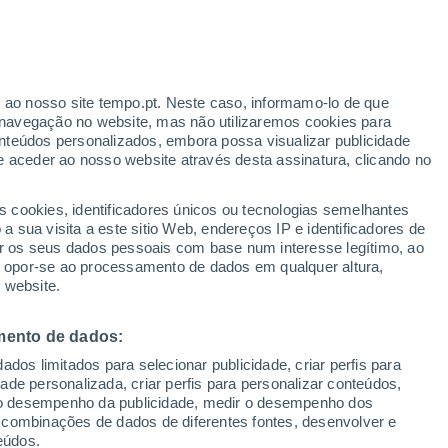
r ao nosso site tempo.pt. Neste caso, informamo-lo de que
h
navegação no website, mas não utilizaremos cookies para
nteúdos personalizados, embora possa visualizar publicidade
e aceder ao nosso website através desta assinatura, clicando no
 até
s cookies, identificadores únicos ou tecnologias semelhantes
 sua visita a este sitio Web, endereços IP e identificadores de
r os seus dados pessoais com base num interesse legítimo, ao
ura
Radar de Chuva
Satélites
Modelos
ou opor-se ao processamento de dados em qualquer altura,
 website.
mento de dados:
egunda
Terça
Quarta
Quinta
dos limitados para selecionar publicidade, criar perfis para
10 Ago.
11 Ago.
12 Ago.
13 Ago.
idade personalizada, criar perfis para personalizar conteúdos,
ir o desempenho da publicidade, medir o desempenho dos
 combinações de dados de diferentes fontes, desenvolver e
eúdos.
70%