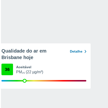
Qualidade do ar em
Detalhe
Brisbane hoje
Aceitável
36
PM₂₅ (22 µg/m³)