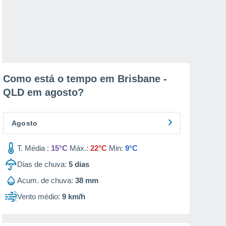
Como está o tempo em Brisbane -
QLD em
agosto
?
Agosto
T. Média :
15°C
Máx.:
22°C
Min:
9°C
Dias de chuva:
5
dias
Acum. de chuva:
38 mm
Vento médio:
9 km/h