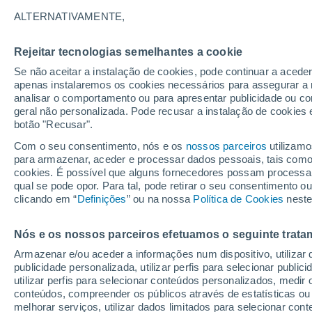
ALTERNATIVAMENTE,
Equador
Rejeitar tecnologias semelhantes a cookie
Se não aceitar a instalação de cookies, pode continuar a acede
ECMWF América do Sul -
apenas instalaremos os cookies necessários para assegurar a 
Lat(+10..-30)
analisar o comportamento ou para apresentar publicidade ou co
geral não personalizada. Pode recusar a instalação de cookies 
ECMWF América do Sul -
botão "Recusar".
Lat(-25..-50)
Com o seu consentimento, nós e os
nossos parceiros
utilizamo
para armazenar, aceder e processar dados pessoais, tais como a
GFS América do Sul -
cookies. É possível que alguns fornecedores possam processa
Lat(+10..-30)
qual se pode opor. Para tal, pode retirar o seu consentimento 
clicando em “
Definições
” ou na nossa
Política de Cookies
neste
GFS América do Sul -
Lat(-25..-50)
Nós e os nossos parceiros efetuamos o seguinte trata
Armazenar e/ou aceder a informações num dispositivo, utilizar da
publicidade personalizada, utilizar perfis para selecionar public
utilizar perfis para selecionar conteúdos personalizados, med
conteúdos, compreender os públicos através de estatísticas ou
melhorar serviços, utilizar dados limitados para selecionar cont