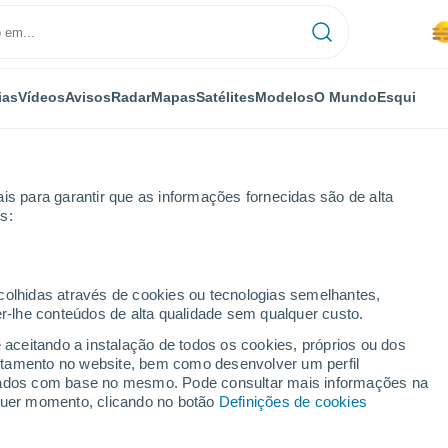
ias
Vídeos
Avisos
Radar
Mapas
Satélites
Modelos
O Mundo
Esqui
is para garantir que as informações fornecidas são de alta
s:
o Sul - Lat(-25..-50)
ecolhidas através de cookies ou tecnologias semelhantes,
er-lhe conteúdos de alta qualidade sem qualquer custo.
mérica (NWP)
e aceitando a instalação de todos os cookies, próprios ou dos
rtamento no website, bem como desenvolver um perfil
lizados com base no mesmo. Pode consultar mais informações na
TEMPERATURA
GEOP. 850 HPA |
GEOP. 500 HPA |
VENTO 10M |
lquer momento, clicando no botão
Definições de cookies
2M
TEMP.
PRES. | TEMP.
PRESSÃO