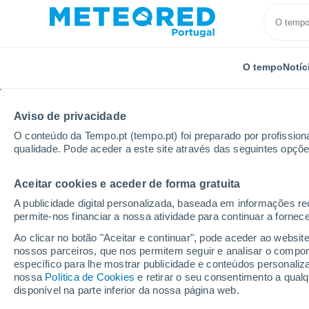
O tempo
Notíc
Aviso de privacidade
O conteúdo da Tempo.pt (tempo.pt) foi preparado por profissiona
qualidade. Pode aceder a este site através das seguintes opçõe
Aceitar cookies e aceder de forma gratuita
Início
Modelos
Modelos Equador - ECMWF América d
A publicidade digital personalizada, baseada em informações r
permite-nos financiar a nossa atividade para continuar a fornec
Modelos de previsão nu
Ao clicar no botão "Aceitar e continuar", pode aceder ao websit
nossos parceiros, que nos permitem seguir e analisar o compo
específico para lhe mostrar publicidade e conteúdos persona
PRES. | V > 10 |
PRECIPITAÇÃO
NEVE
nossa
Política de Cookies
e retirar o seu consentimento a qua
NEB. | PREC. 6H |
ACUMULADA
ACUMULADA
disponível na parte inferior da nossa página web.
DENSIDADE