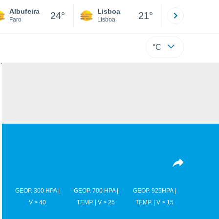
Albufeira
Lisboa
Porto
24°
21°
Faro
Lisboa
Porto
°C
GEOP. 300 HPA |
GEOP. 700 HPA |
GEOP. 925HPA |
V > 40
TEMP. | V > 25
TEMP. | V > 15