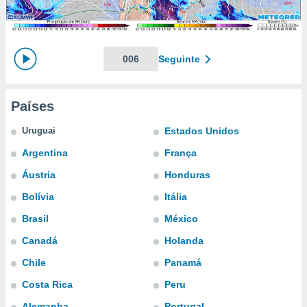
m
 recolhidas
cookies ou
, permite-
006
Seguinte
ar a nossa
ara
ACEITAR
 fornecer-
E
Países
os de alta
CONTINUAR
sem
Uruguai
Estados Unidos
sto.
CONFIGURAÇÕES
Argentina
França
o botão
ontinuar",
Áustria
Honduras
r ao
itando a
Bolívia
Itália
de todos os
Brasil
México
óprios ou
parceiros,
Canadá
Holanda
rmitem
lisar o
Chile
Panamá
nto no
Costa Rica
Peru
em como
 um perfil
Alemanha
Portugal