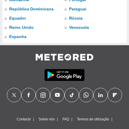
para lhe
licidade e
República Dominicana
Paraguai
Equador
Rússia
ados com
esmo. Pode
Reino Unido
Venezuela
ais
s na nossa
Espanha
 Cookies
e
u
nto a
omento,
 botão
de cookies
na parte
nossa
.
IVAMENTE,
as
tes a
Contacto
Sobre nós
FAQ
Termos de utilização