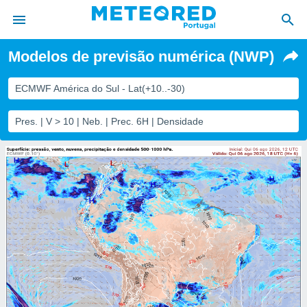
Modelos de previsão numérica (NWP)
de
ECMWF América do Sul - Lat(+10..-30)
 da
empo.pt) foi
Pres. | V > 10 | Neb. | Prec. 6H | Densidade
or
is para
e as
 fornecidas
 qualidade.
r a este
s das
opções:
ookies e
 forma
e digital
da,