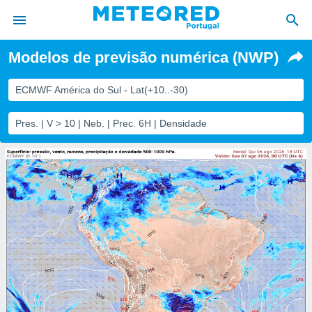
Modelos de previsão numérica (NWP)
de
ECMWF América do Sul - Lat(+10..-30)
 da
empo.pt) foi
Pres. | V > 10 | Neb. | Prec. 6H | Densidade
or
is para
e as
 fornecidas
 qualidade.
r a este
s das
opções:
ookies e
 forma
e digital
da,