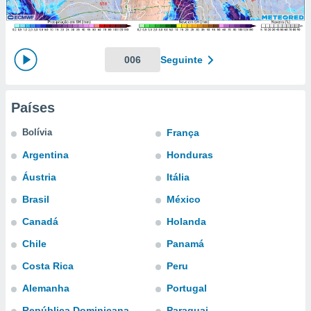
m
 recolhidas
cookies ou
, permite-
006
Seguinte
ar a nossa
ara
ACEITAR
 fornecer-
E
Países
os de alta
CONTINUAR
sem
Bolívia
França
sto.
CONFIGURAÇÕES
Argentina
Honduras
o botão
ontinuar",
Áustria
Itália
r ao
itando a
Brasil
México
de todos os
Canadá
Holanda
óprios ou
parceiros,
Chile
Panamá
rmitem
lisar o
Costa Rica
Peru
nto no
Alemanha
Portugal
em como
 um perfil
República Dominicana
Paraguai