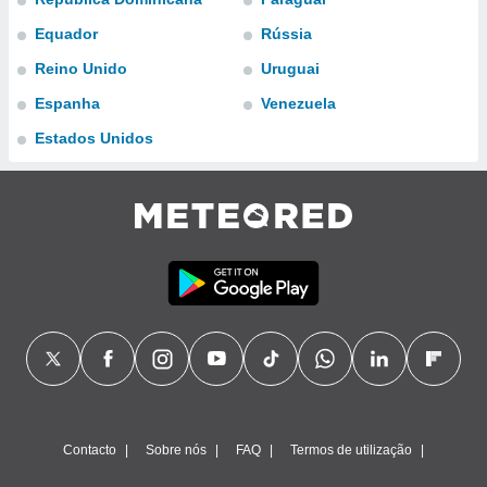
para lhe
licidade e
Equador
Rússia
Reino Unido
Uruguai
ados com
esmo. Pode
Espanha
Venezuela
ais
s na nossa
Estados Unidos
 Cookies
e
u
nto a
omento,
 botão
de cookies
na parte
nossa
.
IVAMENTE,
as
tes a
Contacto
Sobre nós
FAQ
Termos de utilização