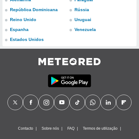
para lhe
licidade e
República Dominicana
Rússia
Reino Unido
Uruguai
ados com
esmo. Pode
Espanha
Venezuela
ais
s na nossa
Estados Unidos
 Cookies
e
u
nto a
omento,
 botão
de cookies
na parte
nossa
.
IVAMENTE,
as
tes a
Contacto
Sobre nós
FAQ
Termos de utilização