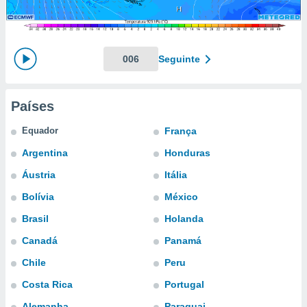
m
 recolhidas
cookies ou
, permite-
006
Seguinte
ar a nossa
ara
ACEITAR
 fornecer-
E
Países
os de alta
CONTINUAR
sem
Equador
França
sto.
CONFIGURAÇÕES
Argentina
Honduras
o botão
ontinuar",
Áustria
Itália
r ao
itando a
Bolívia
México
de todos os
Brasil
Holanda
óprios ou
parceiros,
Canadá
Panamá
rmitem
lisar o
Chile
Peru
nto no
Costa Rica
Portugal
em como
 um perfil
Alemanha
Paraguai