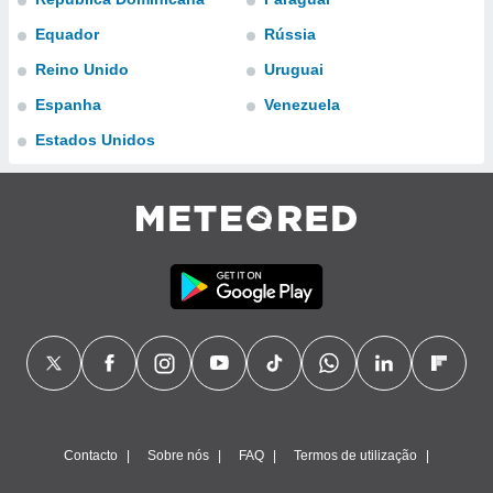
para lhe
licidade e
Equador
Rússia
Reino Unido
Uruguai
ados com
esmo. Pode
Espanha
Venezuela
ais
s na nossa
Estados Unidos
 Cookies
e
u
nto a
omento,
 botão
de cookies
na parte
nossa
.
IVAMENTE,
as
tes a
Contacto
Sobre nós
FAQ
Termos de utilização