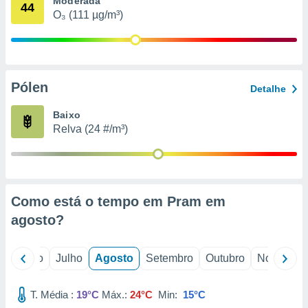
Moderada
conteúdos.
44
O₃ (111 µg/m³)
ção
ão através
de
Pólen
,
Detalhe
 e
Baixo
dos,
Relva (24 #/m³)
publicidade
s, estudos
a e
mento de
Como está o tempo em Pram em
ossos 1199
agosto
?
eiros
o
Junho
Julho
Agosto
Setembro
Outubro
Novembro
T. Média :
19°C
Máx.:
24°C
Min:
15°C