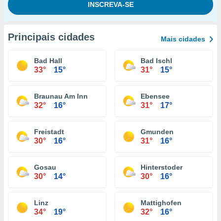
Principais cidades
Mais cidades
Bad Hall
Bad Ischl
33°
15°
31°
15°
Braunau Am Inn
Ebensee
32°
16°
31°
17°
Freistadt
Gmunden
30°
16°
31°
16°
Gosau
Hinterstoder
30°
14°
30°
16°
Linz
Mattighofen
34°
19°
32°
16°