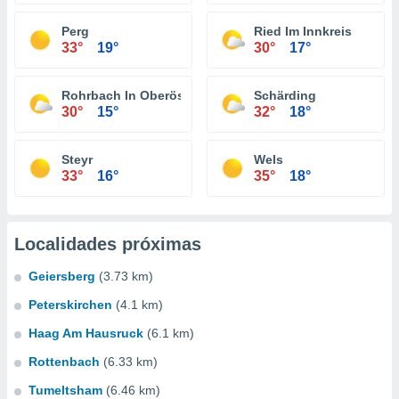
Perg
Ried Im Innkreis
33°
19°
30°
17°
Rohrbach In Oberösterreich
Schärding
30°
15°
32°
18°
Steyr
Wels
33°
16°
35°
18°
Localidades próximas
Geiersberg
(3.73 km)
Peterskirchen
(4.1 km)
Haag Am Hausruck
(6.1 km)
Rottenbach
(6.33 km)
Tumeltsham
(6.46 km)