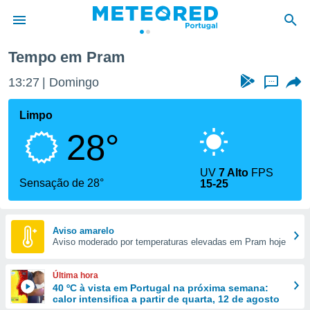
Tempo em Pram
de
13:27
Domingo
...
 da
empo.pt) foi
Limpo
or
28°
is para
e as
 fornecidas
UV
7 Alto
FPS
 qualidade.
Sensação de 28°
15-25
r a este
s das
opções:
Aviso amarelo
Aviso moderado por temperaturas elevadas em Pram hoje
ookies e
 forma
Última hora
e digital
40 ºC à vista em Portugal na próxima semana:
calor intensifica a partir de quarta, 12 de agosto
da,