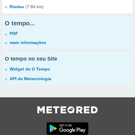
Riedau
(7.84 km)
O tempo...
PDF
mais informações
O tempo no seu Site
Widget de O Tempo
API de Meteorologia