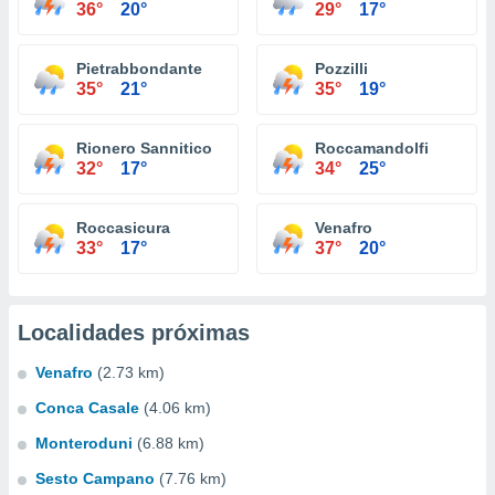
36°
20°
29°
17°
Pietrabbondante
Pozzilli
35°
21°
35°
19°
Rionero Sannitico
Roccamandolfi
32°
17°
34°
25°
Roccasicura
Venafro
33°
17°
37°
20°
Localidades próximas
Venafro
(2.73 km)
Conca Casale
(4.06 km)
Monteroduni
(6.88 km)
Sesto Campano
(7.76 km)