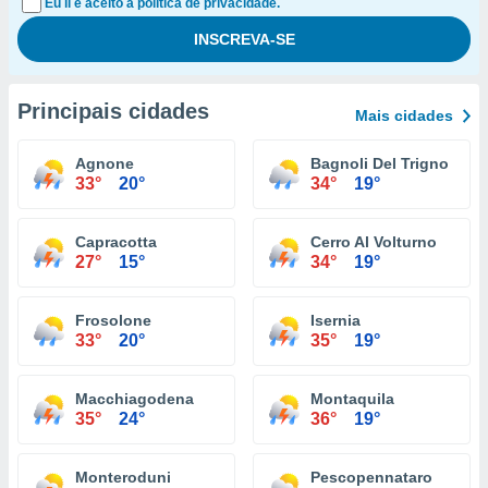
Eu li e aceito a política de privacidade.
Principais cidades
Mais cidades
Agnone
Bagnoli Del Trigno
33°
20°
34°
19°
Capracotta
Cerro Al Volturno
27°
15°
34°
19°
Frosolone
Isernia
33°
20°
35°
19°
Macchiagodena
Montaquila
35°
24°
36°
19°
Monteroduni
Pescopennataro