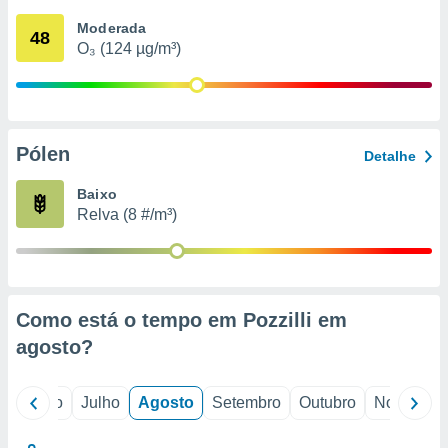
conteúdos.
Moderada
48
O₃ (124 µg/m³)
ção
ão através
de
,
 e
Pólen
Detalhe
dos,
Baixo
publicidade
Relva (8 #/m³)
s, estudos
a e
mento de
ossos 1199
Como está o tempo em Pozzilli em
eiros
agosto
?
o
Junho
Julho
Agosto
Setembro
Outubro
Novembro