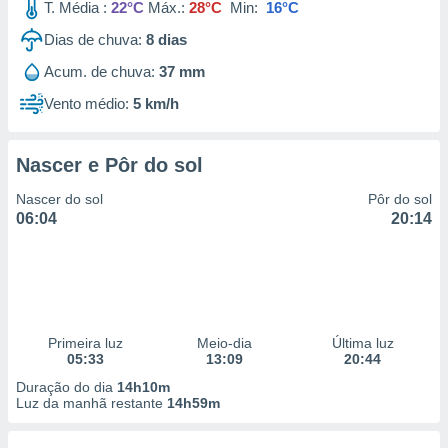
T. Média :
22°C
Máx.:
28°C
Min:
16°C
Dias de chuva:
8
dias
Acum. de chuva:
37 mm
Vento médio:
5 km/h
Nascer e Pôr do sol
Nascer do sol
Pôr do sol
06:04
20:14
Primeira luz
Meio-dia
Última luz
05:33
13:09
20:44
Duração do dia
14h10m
Luz da manhã restante
14h59m