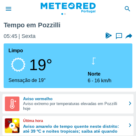
Tempo em Pozzilli
de
05:45
Sexta
...
 da
empo.pt) foi
Limpo
or
19°
is para
e as
 fornecidas
Norte
 qualidade.
Sensação de 19°
6
16 km/h
r a este
s das
opções:
Aviso vermelho
Aviso extremo por temperaturas elevadas em Pozzilli
ookies e
hoje
 forma
Última hora
e digital
Aviso amarelo de tempo quente neste distrito:
até 39 ºC e noites tropicais; saiba até quando
da,