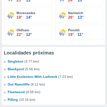
25°
13°
24°
13°
Morecambe
Nantwich
19°
14°
26°
13°
Oldham
Penrith
22°
12°
19°
11°
Localidades próximas
Singleton
(3.77 km)
Blackpool
(5.56 km)
Little Eccleston-With-Larbreck
(7.23 km)
Out Rawcliffe
(8.12 km)
Fleetwood
(8.58 km)
Pilling
(10.16 km)