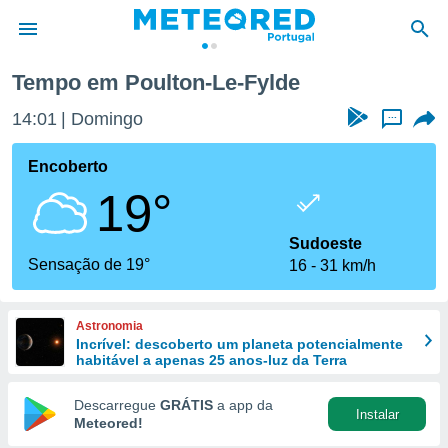
e
Tempo em Poulton-Le-Fylde
de
14:01
Domingo
...
 da
empo.pt) foi
Encoberto
or
19°
is para
e as
 fornecidas
Sudoeste
 qualidade.
Sensação de 19°
16
31 km/h
r a este
s das
opções:
Astronomia
Incrível: descoberto um planeta potencialmente
ookies e
habitável a apenas 25 anos-luz da Terra
 forma
Descarregue
GRÁTIS
a app da
Instalar
e digital
Meteored!
da,