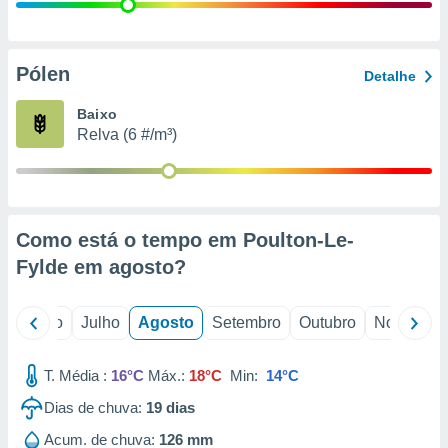
conteúdos.
ção
Pólen
Detalhe
ão através
de
Baixo
,
Relva (6 #/m³)
 e
dos,
publicidade
s, estudos
Como está o tempo em Poulton-Le-
a e
mento de
Fylde em
agosto
?
ossos 1199
o
Junho
Julho
Agosto
Setembro
Outubro
Novembro
eiros
T. Média :
16°C
Máx.:
18°C
Min:
14°C
Dias de chuva:
19
dias
Acum. de chuva:
126 mm