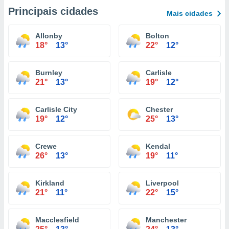
Principais cidades
Mais cidades
Allonby
Bolton
18°
13°
22°
12°
Burnley
Carlisle
21°
13°
19°
12°
Carlisle City
Chester
19°
12°
25°
13°
Crewe
Kendal
26°
13°
19°
11°
Kirkland
Liverpool
21°
11°
22°
15°
Macclesfield
Manchester