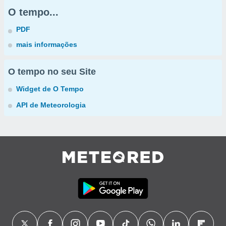
O tempo...
PDF
mais informações
O tempo no seu Site
Widget de O Tempo
API de Meteorologia