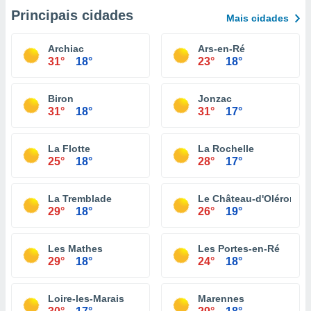
Principais cidades
Mais cidades
Archiac
Ars-en-Ré
31°
18°
23°
18°
Biron
Jonzac
31°
18°
31°
17°
La Flotte
La Rochelle
25°
18°
28°
17°
La Tremblade
Le Château-d'Oléron
29°
18°
26°
19°
Les Mathes
Les Portes-en-Ré
29°
18°
24°
18°
Loire-les-Marais
Marennes