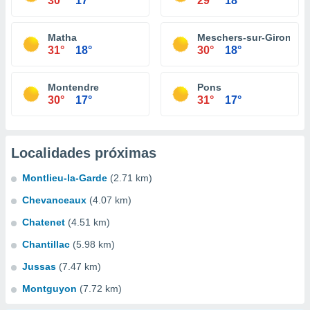
30°
17°
29°
18°
Matha
Meschers-sur-Gironde
31°
18°
30°
18°
Montendre
Pons
30°
17°
31°
17°
Localidades próximas
Montlieu-la-Garde
(2.71 km)
Chevanceaux
(4.07 km)
Chatenet
(4.51 km)
Chantillac
(5.98 km)
Jussas
(7.47 km)
Montguyon
(7.72 km)