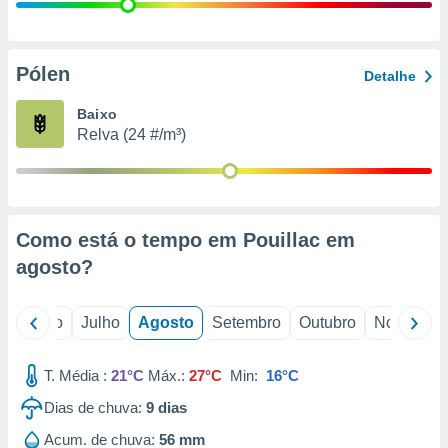
conteúdos.
ção
Pólen
Detalhe
ão através
de
Baixo
,
Relva (24 #/m³)
 e
dos,
publicidade
s, estudos
Como está o tempo em Pouillac em
a e
mento de
agosto
?
ossos 1199
o
Junho
Julho
Agosto
Setembro
Outubro
Novembro
eiros
T. Média :
21°C
Máx.:
27°C
Min:
16°C
Dias de chuva:
9
dias
Acum. de chuva:
56 mm