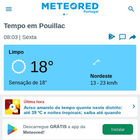
ac
Tempo em Pouillac
de
08:03
Sexta
...
 da
empo.pt) foi
Limpo
or
18°
is para
e as
 fornecidas
Nordeste
 qualidade.
Sensação de 18°
13
23 km/h
r a este
s das
opções:
Última hora
Aviso amarelo de tempo quente neste distrito:
ookies e
até 39 ºC e noites tropicais; saiba até quando
 forma
Descarregue
GRÁTIS
a app da
Instalar
e digital
Meteored!
da,