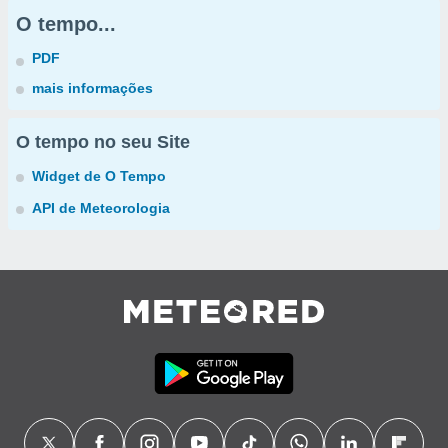
O tempo...
PDF
mais informações
O tempo no seu Site
Widget de O Tempo
API de Meteorologia