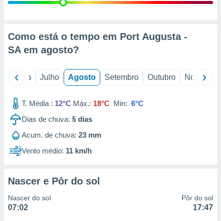
conteúdos.
ção
Como está o tempo em Port Augusta -
ão através
SA em
agosto
?
de
,
 e
o
Junho
Julho
Agosto
Setembro
Outubro
Novembro
dos,
publicidade
T. Média :
12°C
Máx.:
18°C
Min:
6°C
s, estudos
Dias de chuva:
5
dias
a e
mento de
Acum. de chuva:
23 mm
Vento médio:
11 km/h
ossos 1199
eiros
Nascer e Pôr do sol
Nascer do sol
Pôr do sol
07:02
17:47