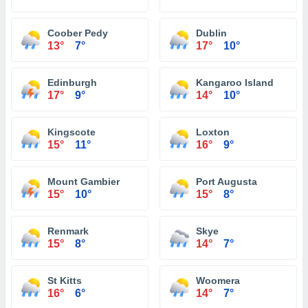
Coober Pedy
Dublin
13°
7°
17°
10°
Edinburgh
Kangaroo Island
17°
9°
14°
10°
Kingscote
Loxton
15°
11°
16°
9°
Mount Gambier
Port Augusta
15°
10°
15°
8°
Renmark
Skye
15°
8°
14°
7°
St Kitts
Woomera
16°
6°
14°
7°