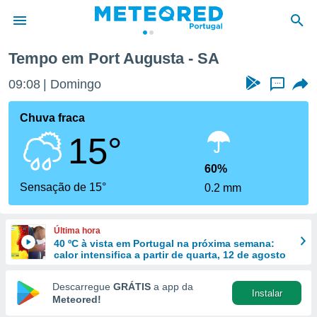
Tempo em Port Augusta - SA
de
09:08
Domingo
...
 da
empo.pt) foi
Chuva fraca
or
15°
is para
e as
 fornecidas
60%
 qualidade.
Sensação de 15°
0.2 mm
r a este
s das
opções:
Última hora
40 ºC à vista em Portugal na próxima semana:
ookies e
calor intensifica a partir de quarta, 12 de agosto
 forma
Descarregue
GRÁTIS
a app da
Instalar
e digital
Meteored!
da,