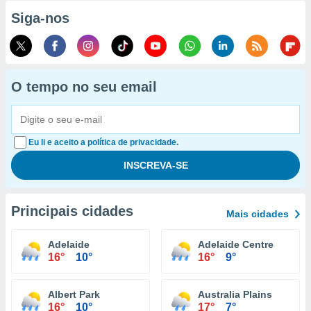
Siga-nos
O tempo no seu email
Eu li e aceito a política de privacidade.
Principais cidades
Mais cidades
Adelaide
Adelaide Centre
16°
10°
16°
9°
Albert Park
Australia Plains
16°
10°
17°
7°