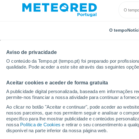
O tempo
Notíc
Aviso de privacidade
O conteúdo da Tempo.pt (tempo.pt) foi preparado por profissiona
qualidade. Pode aceder a este site através das seguintes opçõe
Aceitar cookies e aceder de forma gratuita
Início
Austrália
Austrália Meridional
Quorn
A publicidade digital personalizada, baseada em informações r
permite-nos financiar a nossa atividade para continuar a fornec
Tempo em Quorn - SA
Ao clicar no botão "Aceitar e continuar", pode aceder ao websit
nossos parceiros, que nos permitem seguir e analisar o compo
15:06
Sábado
específico para lhe mostrar publicidade e conteúdos persona
nossa
Política de Cookies
e retirar o seu consentimento a qua
disponível na parte inferior da nossa página web.
Chuva fraca