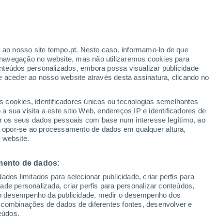
r ao nosso site tempo.pt. Neste caso, informamo-lo de que
navegação no website, mas não utilizaremos cookies para
nteúdos personalizados, embora possa visualizar publicidade
e aceder ao nosso website através desta assinatura, clicando no
s cookies, identificadores únicos ou tecnologias semelhantes
o
 sua visita a este sitio Web, endereços IP e identificadores de
r os seus dados pessoais com base num interesse legítimo, ao
pas de chuva
Satélites
Modelos
ou opor-se ao processamento de dados em qualquer altura,
 website.
mento de dados:
Terça
Quarta
Quinta
Sexta
dos limitados para selecionar publicidade, criar perfis para
11 Ago.
12 Ago.
13 Ago.
14 Ago.
idade personalizada, criar perfis para personalizar conteúdos,
ir o desempenho da publicidade, medir o desempenho dos
 combinações de dados de diferentes fontes, desenvolver e
eúdos.
90%
80%