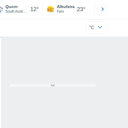
Quorn
Albufeira
Lisboa
12°
23°
South Australia
Faro
Lisboa
°C