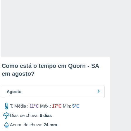
Como está o tempo em Quorn - SA
em
agosto
?
Agosto
T. Média :
11°C
Máx.:
17°C
Min:
5°C
Dias de chuva:
6
dias
Acum. de chuva:
24 mm