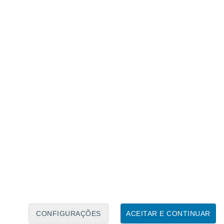
Calendário Lunar
Seg
Ter
Qua
Qui
Sex
Sáb
Domo
8
9
10
11
12
13
14
15
16
17
18
19
20
21
CONFIGURAÇÕES
ACEITAR E CONTINUAR