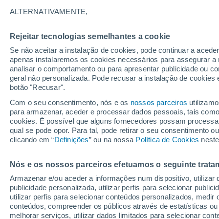
12°
ALTERNATIVAMENTE,
Rejeitar tecnologias semelhantes a cookie
80%
Se não aceitar a instalação de cookies, pode continuar a acede
Sensação de 12°
1.1 mm
apenas instalaremos os cookies necessários para assegurar a 
analisar o comportamento ou para apresentar publicidade ou co
geral não personalizada. Pode recusar a instalação de cookies 
botão "Recusar".
Última hora
Hoje e amanhã poeiras do Saara “invadem”
Com o seu consentimento, nós e os
nossos parceiros
utilizamo
Portugal: risco de trovoadas no Norte e Centr
para armazenar, aceder e processar dados pessoais, tais como a
aumenta
cookies. É possível que alguns fornecedores possam processa
O Tempo 1 - 7 Dias
Radar de Chuva
Atualidade
Ma
qual se pode opor. Para tal, pode retirar o seu consentimento 
clicando em “
Definições
” ou na nossa
Política de Cookies
neste
Nós e os nossos parceiros efetuamos o seguinte trata
Amanhã
Segunda
Hoje
Armazenar e/ou aceder a informações num dispositivo, utilizar da
9 Ago.
10 Ago.
8 Ago.
publicidade personalizada, utilizar perfis para selecionar public
utilizar perfis para selecionar conteúdos personalizados, med
conteúdos, compreender os públicos através de estatísticas ou
melhorar serviços, utilizar dados limitados para selecionar cont
90%
90%
90%