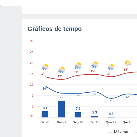
Luz da manhã restante
3h5m
Gráficos de tempo
30
25
20
15°
15°
14°
15
14°
14°
12°
10
10°
7°
5
6°
22
6°
4°
0
8.1
7.2
2.3
0.6
°C
Sáb
8
Dom
9
Seg
10
Ter
11
Qua
12
Qui
13
Máxima