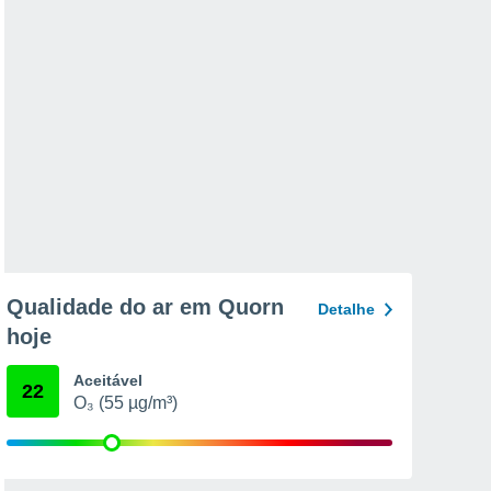
Qualidade do ar em Quorn
Detalhe
hoje
Aceitável
22
O₃ (55 µg/m³)