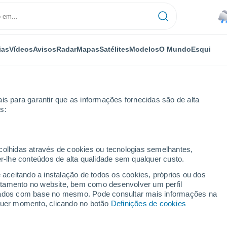
ias
Vídeos
Avisos
Radar
Mapas
Satélites
Modelos
O Mundo
Esqui
is para garantir que as informações fornecidas são de alta
s:
ecolhidas através de cookies ou tecnologias semelhantes,
er-lhe conteúdos de alta qualidade sem qualquer custo.
e aceitando a instalação de todos os cookies, próprios ou dos
rtamento no website, bem como desenvolver um perfil
...
lizados com base no mesmo. Pode consultar mais informações na
lquer momento, clicando no botão
Definições de cookies
Por horas
Chuva fraca nas próximas horas