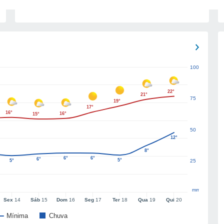
100
22°
21°
75
19°
17°
16°
16°
15°
50
12°
8°
6°
6°
6°
5°
5°
25
mm
Sex
14
Sáb
15
Dom
16
Seg
17
Ter
18
Qua
19
Qui
20
Mínima
Chuva