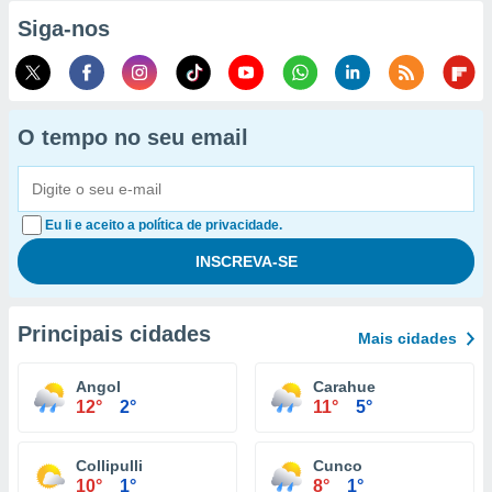
Siga-nos
O tempo no seu email
Eu li e aceito a política de privacidade.
Principais cidades
Mais cidades
Angol
Carahue
12°
2°
11°
5°
Collipulli
Cunco
10°
1°
8°
1°