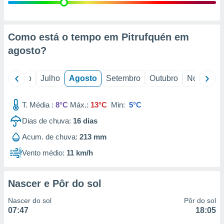
conteúdos.
ção
Como está o tempo em Pitrufquén em
ão através
agosto
?
de
,
 e
o
Junho
Julho
Agosto
Setembro
Outubro
Novembro
dos,
publicidade
T. Média :
8°C
Máx.:
13°C
Min:
5°C
s, estudos
Dias de chuva:
16
dias
a e
mento de
Acum. de chuva:
213 mm
Vento médio:
11 km/h
ossos 1199
eiros
Nascer e Pôr do sol
Nascer do sol
Pôr do sol
07:47
18:05