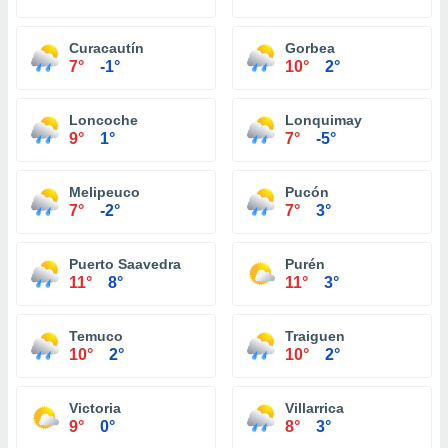
Curacautín
Gorbea
7°
-1°
10°
2°
Loncoche
Lonquimay
9°
1°
7°
-5°
Melipeuco
Pucón
7°
-2°
7°
3°
Puerto Saavedra
Purén
11°
8°
11°
3°
Temuco
Traiguen
10°
2°
10°
2°
Victoria
Villarrica
9°
0°
8°
3°