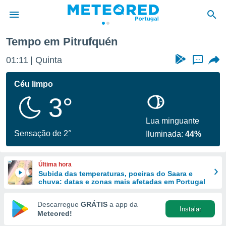
Tempo em Pitrufquén
de
01:11
Quinta
...
 da
empo.pt) foi
Céu limpo
or
3°
is para
e as
 fornecidas
Lua minguante
 qualidade.
Sensação de 2°
Iluminada:
44%
r a este
s das
opções:
Última hora
Subida das temperaturas, poeiras do Saara e
ookies e
chuva: datas e zonas mais afetadas em Portugal
 forma
Descarregue
GRÁTIS
a app da
Instalar
e digital
Meteored!
da,