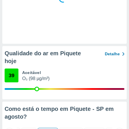
 para
a, utilizar
selecionar
a, criar
personalizar
tilizar
selecionar
Qualidade do ar em Piquete
Detalhe
dos, medir
hoje
nho da
, medir o
Aceitável
o dos
39
O₃ (98 µg/m³)
r os
ravés de
s ou
s de dados
es fontes,
Como está o tempo em Piquete - SP em
 e melhorar
agosto
?
ilizar dados
ara