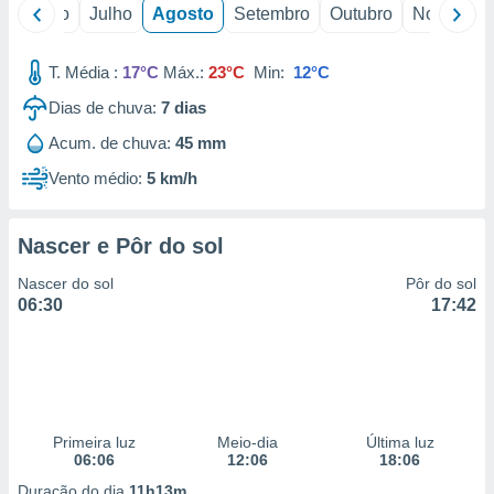
conteúdos.
o
Junho
Julho
Agosto
Setembro
Outubro
Novembro
ção
T. Média :
17°C
Máx.:
23°C
Min:
12°C
ão através
Dias de chuva:
7
dias
de
,
Acum. de chuva:
45 mm
 e
Vento médio:
5 km/h
dos,
publicidade
Nascer e Pôr do sol
s, estudos
a e
Nascer do sol
Pôr do sol
mento de
06:30
17:42
ossos 1199
eiros
Primeira luz
Meio-dia
Última luz
06:06
12:06
18:06
Duração do dia
11h13m