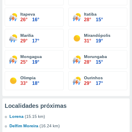
Itapeva
Itatiba
26°
16°
28°
15°
Marilia
Mirandópolis
29°
17°
31°
19°
Mongagua
Morungaba
25°
19°
28°
15°
Olimpia
Ourinhos
33°
18°
29°
17°
Localidades próximas
Lorena
(15.15 km)
Delfim Moreira
(16.24 km)