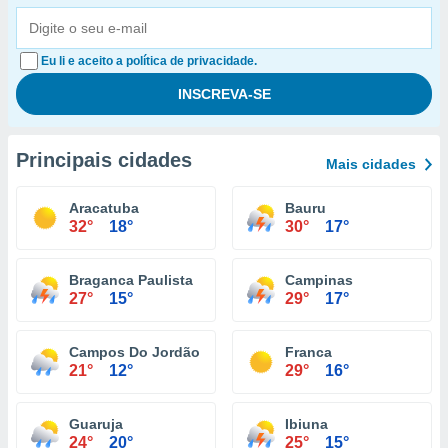
Eu li e aceito a política de privacidade.
Principais cidades
Mais cidades
Aracatuba
Bauru
32°
18°
30°
17°
Braganca Paulista
Campinas
27°
15°
29°
17°
Campos Do Jordão
Franca
21°
12°
29°
16°
Guaruja
Ibiuna
24°
20°
25°
15°