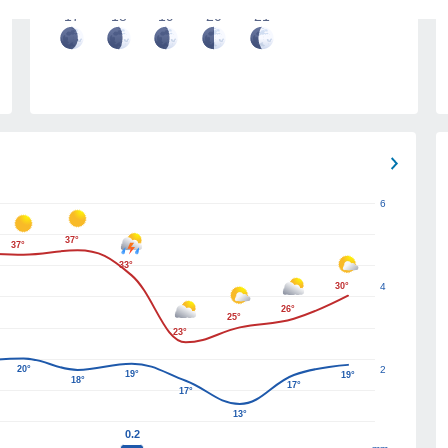
17
18
19
20
21
6
37°
37°
33°
30°
4
26°
25°
23°
20°
2
19°
19°
18°
17°
17°
13°
0.2