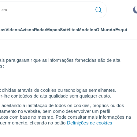
ias
Vídeos
Avisos
Radar
Mapas
Satélites
Modelos
O Mundo
Esqui
is para garantir que as informações fornecidas são de alta
s:
Sona
Pin
ecolhidas através de cookies ou tecnologias semelhantes,
er-lhe conteúdos de alta qualidade sem qualquer custo.
e aceitando a instalação de todos os cookies, próprios ou dos
rtamento no website, bem como desenvolver um perfil
...
lizados com base no mesmo. Pode consultar mais informações na
lquer momento, clicando no botão
Definições de cookies
Por horas
Céu limpo nas próximas horas