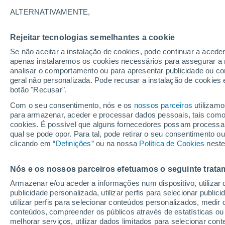
20°
ALTERNATIVAMENTE,
Rejeitar tecnologias semelhantes a cookie
Lua mingu
Se não aceitar a instalação de cookies, pode continuar a acede
Iluminada
Sensação de 20°
apenas instalaremos os cookies necessários para assegurar a 
analisar o comportamento ou para apresentar publicidade ou co
geral não personalizada. Pode recusar a instalação de cookies 
botão "Recusar".
Última hora
Hoje e amanhã poeiras do Saara “invadem”
Com o seu consentimento, nós e os
nossos parceiros
utilizamo
Portugal: risco de trovoadas no Norte e Centr
para armazenar, aceder e processar dados pessoais, tais como a
aumenta
cookies. É possível que alguns fornecedores possam processa
O Tempo 1 - 7 Dias
Atualidade
Mapas de temperat
qual se pode opor. Para tal, pode retirar o seu consentimento 
clicando em “
Definições
” ou na nossa
Política de Cookies
neste
Nós e os nossos parceiros efetuamos o seguinte trata
Amanhã
Segunda
Hoje
Armazenar e/ou aceder a informações num dispositivo, utilizar da
9 Ago.
10 Ago.
8 Ago.
publicidade personalizada, utilizar perfis para selecionar public
utilizar perfis para selecionar conteúdos personalizados, med
conteúdos, compreender os públicos através de estatísticas ou
melhorar serviços, utilizar dados limitados para selecionar cont
50%
40%