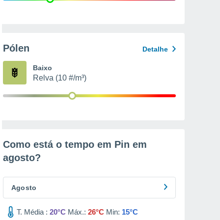
Pólen
Detalhe
Baixo
Relva (10 #/m³)
Como está o tempo em Pin em
agosto
?
Agosto
T. Média :
20°C
Máx.:
26°C
Min:
15°C