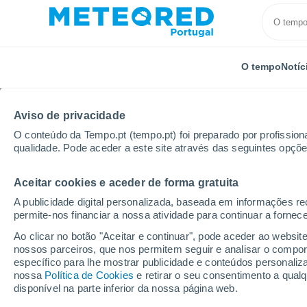
O tempo
Notíc
Aviso de privacidade
O conteúdo da Tempo.pt (tempo.pt) foi preparado por profissiona
qualidade. Pode aceder a este site através das seguintes opçõe
Aceitar cookies e aceder de forma gratuita
Início
França
Borgonha-Franco-Condado
Alto 
A publicidade digital personalizada, baseada em informações r
permite-nos financiar a nossa atividade para continuar a fornec
Tempo em Pin
Ao clicar no botão "Aceitar e continuar", pode aceder ao websit
nossos parceiros, que nos permitem seguir e analisar o compo
00:40
Sábado
específico para lhe mostrar publicidade e conteúdos persona
nossa
Política de Cookies
e retirar o seu consentimento a qua
disponível na parte inferior da nossa página web.
Céu limpo