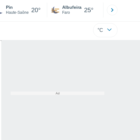
Pin
Albufeira
Lisboa
20°
25°
Haute-Saône
Faro
Lisboa
°C