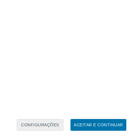
Calendário Lunar
Seg
Ter
Qua
Qui
Sex
Sáb
Domo
8
9
10
11
12
13
14
15
16
CONFIGURAÇÕES
ACEITAR E CONTINUAR