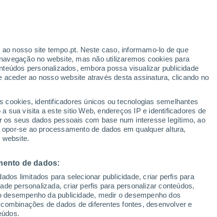
ante
r ao nosso site tempo.pt. Neste caso, informamo-lo de que
:
24%
navegação no website, mas não utilizaremos cookies para
nteúdos personalizados, embora possa visualizar publicidade
e aceder ao nosso website através desta assinatura, clicando no
s cookies, identificadores únicos ou tecnologias semelhantes
o
 sua visita a este sitio Web, endereços IP e identificadores de
r os seus dados pessoais com base num interesse legítimo, ao
ura
Radar de Chuva
Satélites
Modelos
ou opor-se ao processamento de dados em qualquer altura,
 website.
mento de dados:
Terça
Quarta
Quinta
Sexta
dos limitados para selecionar publicidade, criar perfis para
11 Ago.
12 Ago.
13 Ago.
14 Ago.
idade personalizada, criar perfis para personalizar conteúdos,
ir o desempenho da publicidade, medir o desempenho dos
 combinações de dados de diferentes fontes, desenvolver e
eúdos.