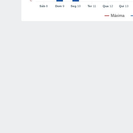
°C
Sáb
8
Dom
9
Seg
10
Ter
11
Qua
12
Qui
13
Máxima