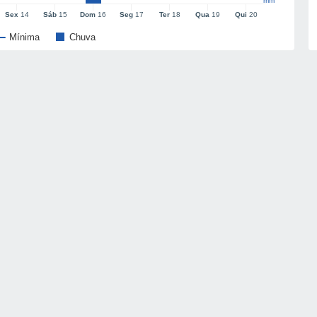
mm
Sex
14
Sáb
15
Dom
16
Seg
17
Ter
18
Qua
19
Qui
20
Mínima
Chuva