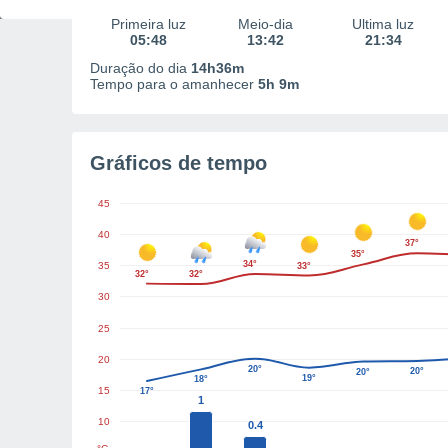
Primeira luz
Meio-dia
Última luz
05:48
13:42
21:34
Duração do dia
14h36m
Tempo para o amanhecer
5h 9m
Gráficos de tempo
45
40
37°
35°
34°
35
33°
32°
32°
30
25
20
20°
20°
20°
19°
18°
15
17°
1
10
0.4