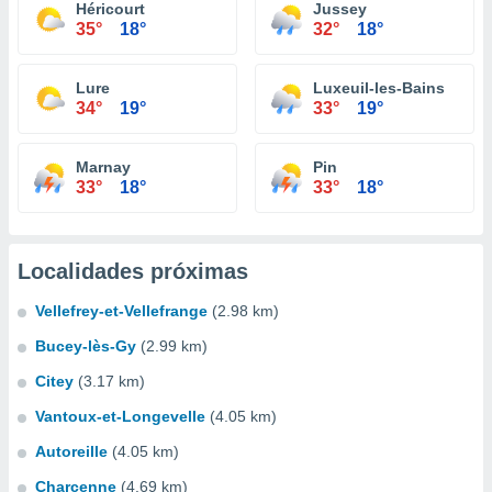
Héricourt
Jussey
35°
18°
32°
18°
Lure
Luxeuil-les-Bains
34°
19°
33°
19°
Marnay
Pin
33°
18°
33°
18°
Localidades próximas
Vellefrey-et-Vellefrange
(2.98 km)
Bucey-lès-Gy
(2.99 km)
Citey
(3.17 km)
Vantoux-et-Longevelle
(4.05 km)
Autoreille
(4.05 km)
Charcenne
(4.69 km)