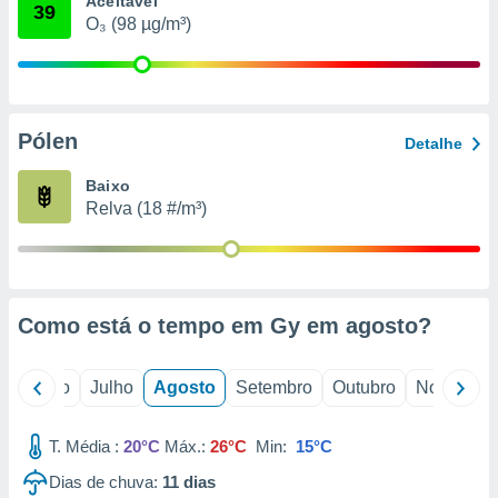
Aceitável
conteúdos.
39
O₃ (98 µg/m³)
ção
ão através
de
Pólen
,
Detalhe
 e
Baixo
dos,
Relva (18 #/m³)
publicidade
s, estudos
a e
mento de
Como está o tempo em Gy em
agosto
?
ossos 1199
eiros
o
Junho
Julho
Agosto
Setembro
Outubro
Novembro
T. Média :
20°C
Máx.:
26°C
Min:
15°C
Dias de chuva:
11
dias