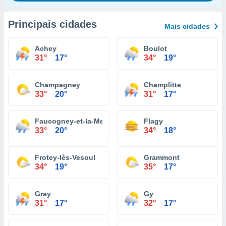
Principais cidades
Mais cidades
Achey
Boulot
31°
17°
34°
19°
Champagney
Champlitte
33°
20°
31°
17°
Faucogney-et-la-Mer
Flagy
33°
20°
34°
18°
Frotey-lès-Vesoul
Grammont
34°
19°
35°
17°
Gray
Gy
31°
17°
32°
17°