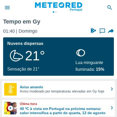
y
Tempo em Gy
de
01:40
Domingo
...
 da
empo.pt) foi
Nuvens dispersas
or
21°
is para
e as
 fornecidas
Lua minguante
 qualidade.
Sensação de 21°
Iluminada:
15%
r a este
s das
opções:
Aviso amarelo
Aviso moderado por temperaturas elevadas em Gy hoje
ookies e
 forma
Última hora
e digital
40 ºC à vista em Portugal na próxima semana:
calor intensifica a partir de quarta, 12 de agosto
da,