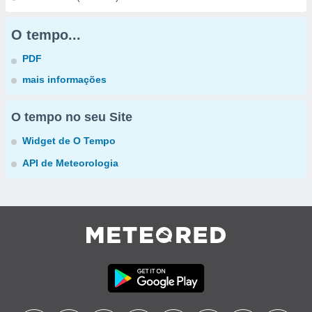
O tempo...
PDF
mais informações
O tempo no seu Site
Widget de O Tempo
API de Meteorologia