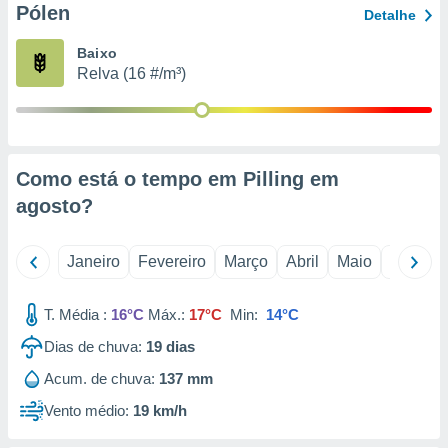
Pólen
o qual se
Detalhe
ara tal,
 o seu
Baixo
to ou opor-
Relva (16 #/m³)
essamento
m qualquer
ando em “
 ou na
Como está o tempo em Pilling em
 Cookies
agosto
?
te.
 nossos
Janeiro
Fevereiro
Março
Abril
Maio
Junho
s o
T. Média :
16°C
Máx.:
17°C
Min:
14°C
o de
Dias de chuva:
19
dias
e/ou aceder
Acum. de chuva:
137 mm
ões num
utilizar
Vento médio:
19 km/h
ados para
publicidade,