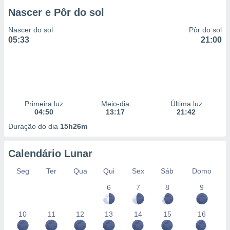
 para
Nascer e Pôr do sol
a, utilizar
Nascer do sol
Pôr do sol
selecionar
05:33
21:00
a, criar
personalizar
tilizar
selecionar
Primeira luz
Meio-dia
Última luz
dos, medir
04:50
13:17
21:42
nho da
, medir o
Duração do dia
15h26m
o dos
Calendário Lunar
r os
ravés de
Seg
Ter
Qua
Qui
Sex
Sáb
Domo
s ou
s de dados
6
7
8
9
es fontes,
 e melhorar
ilizar dados
10
11
12
13
14
15
16
ara