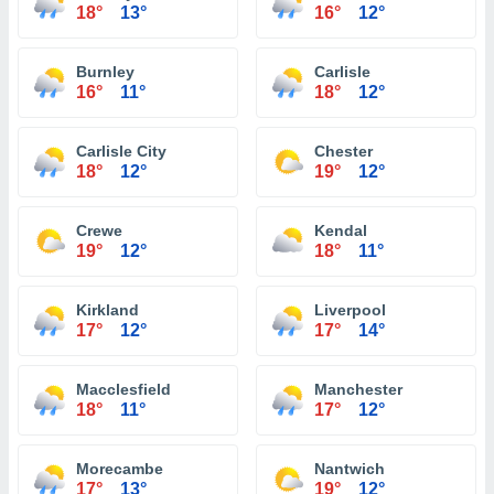
18°
13°
16°
12°
Burnley
Carlisle
16°
11°
18°
12°
Carlisle City
Chester
18°
12°
19°
12°
Crewe
Kendal
19°
12°
18°
11°
Kirkland
Liverpool
17°
12°
17°
14°
Macclesfield
Manchester
18°
11°
17°
12°
Morecambe
Nantwich
17°
13°
19°
12°