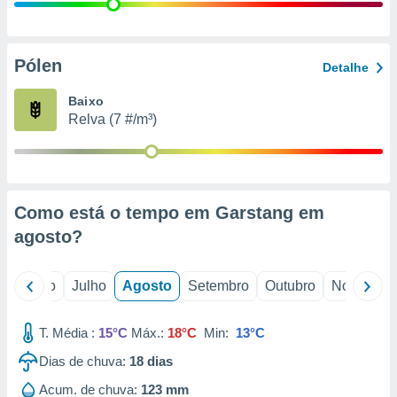
conteúdos.
ção
Pólen
Detalhe
ão através
de
Baixo
,
Relva (7 #/m³)
 e
dos,
publicidade
s, estudos
Como está o tempo em Garstang em
a e
mento de
agosto
?
ossos 1199
o
Junho
Julho
Agosto
Setembro
Outubro
Novembro
eiros
T. Média :
15°C
Máx.:
18°C
Min:
13°C
Dias de chuva:
18
dias
Acum. de chuva:
123 mm