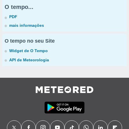
O tempo...
PDF
mais informações
O tempo no seu Site
Widget de O Tempo
API de Meteorologia