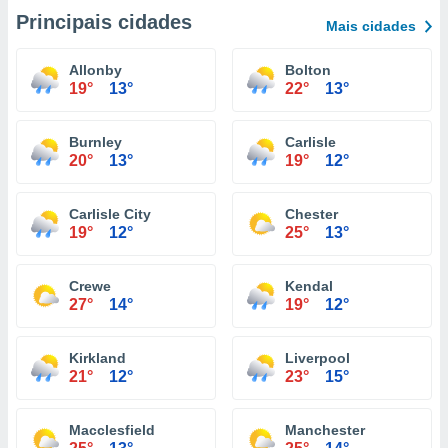
Principais cidades
Mais cidades
Allonby
Bolton
19°
13°
22°
13°
Burnley
Carlisle
20°
13°
19°
12°
Carlisle City
Chester
19°
12°
25°
13°
Crewe
Kendal
27°
14°
19°
12°
Kirkland
Liverpool
21°
12°
23°
15°
Macclesfield
Manchester