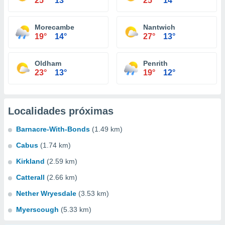
25°
13°
25°
14°
Morecambe
Nantwich
19°
14°
27°
13°
Oldham
Penrith
23°
13°
19°
12°
Localidades próximas
Barnacre-With-Bonds
(1.49 km)
Cabus
(1.74 km)
Kirkland
(2.59 km)
Catterall
(2.66 km)
Nether Wryesdale
(3.53 km)
Myerscough
(5.33 km)