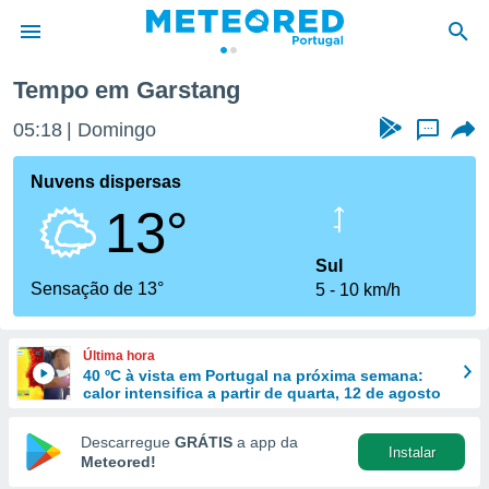
Tempo em Garstang
de
05:18
Domingo
...
 da
empo.pt) foi
Nuvens dispersas
or
13°
is para
e as
 fornecidas
Sul
 qualidade.
Sensação de 13°
5
10 km/h
r a este
s das
opções:
Última hora
40 ºC à vista em Portugal na próxima semana:
ookies e
calor intensifica a partir de quarta, 12 de agosto
 forma
Descarregue
GRÁTIS
a app da
Instalar
e digital
Meteored!
da,