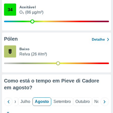
conteúdos.
Aceitável
34
O₃ (86 µg/m³)
ção
ão através
de
,
 e
Pólen
Detalhe
dos,
Baixo
publicidade
Relva (26 #/m³)
s, estudos
a e
mento de
ossos 1199
Como está o tempo em Pieve di Cadore
eiros
em
agosto
?
o
Junho
Julho
Agosto
Setembro
Outubro
Novembro