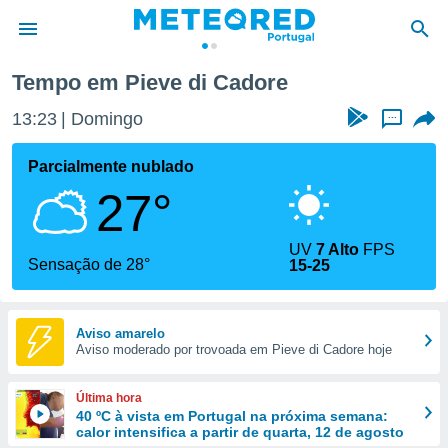
Tempo em Pieve di Cadore
de
13:23
Domingo
...
 da
empo.pt) foi
Parcialmente nublado
or
27°
is para
e as
 fornecidas
UV
7 Alto
FPS
 qualidade.
Sensação de 28°
15-25
r a este
s das
opções:
Aviso amarelo
Aviso moderado por trovoada em Pieve di Cadore hoje
ookies e
 forma
Última hora
e digital
40 ºC à vista em Portugal na próxima semana:
calor intensifica a partir de quarta, 12 de agosto
da,