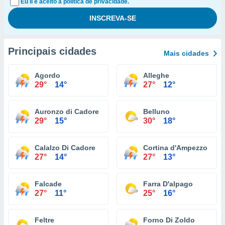
Eu li e aceito a política de privacidade.
Principais cidades
Mais cidades
Agordo
Alleghe
29°
14°
27°
12°
Auronzo di Cadore
Belluno
29°
15°
30°
18°
Calalzo Di Cadore
Cortina d'Ampezzo
27°
14°
27°
13°
Falcade
Farra D'alpago
27°
11°
25°
16°
Feltre
Forno Di Zoldo