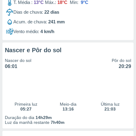
T. Média :
13°C
Máx.:
18°C
Min:
9°C
Dias de chuva:
22
dias
Acum. de chuva:
241 mm
Vento médio:
4 km/h
Nascer e Pôr do sol
Nascer do sol
Pôr do sol
06:01
20:29
Primeira luz
Meio-dia
Última luz
05:27
13:16
21:03
Duração do dia
14h29m
Luz da manhã restante
7h40m