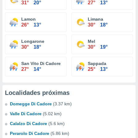
31°
20°
27°
13°
Lamon
Limana
26°
13°
30°
18°
Longarone
Mel
30°
18°
30°
19°
San Vito Di Cadore
Sappada
27°
14°
25°
13°
Localidades próximas
Domegge Di Cadore
(3.37 km)
Valle Di Cadore
(5.02 km)
Calalzo Di Cadore
(5.6 km)
Perarolo Di Cadore
(5.86 km)